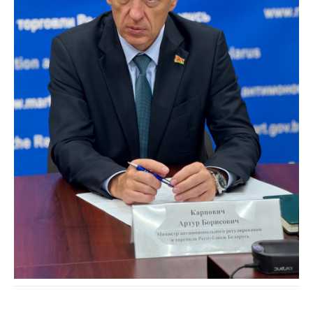
Торговля и услуги
Регулирование и
контроль закупок
Защита прав
потребителей
Регулирование
рекламной
деятельности
Международное
сотрудничество
Применение мер
нетарифного
регулирования
Биржевая торговля
Выставочная