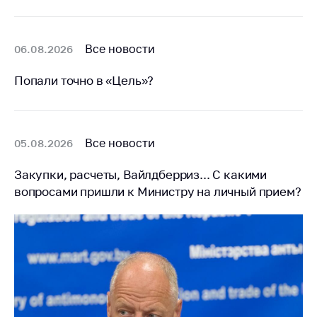
Белорусская
универсальная
товарная биржа
Все новости
06.08.2026
Общественная
Попали точно в «Цель»?
жизнь
Идеологическая
работа
Все новости
05.08.2026
Официальные
геральдические
Закупки, расчеты, Вайлдберриз... С какими
символы
вопросами пришли к Министру на личный прием?
5 лет МАРТ
Деятельность
Ценовая политика
Антимонопольное
регулирование и
конкуренция