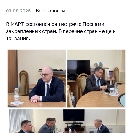
Сообщить о росте
цен на товары
Все новости
03.08.2026
Сообщить о росте
В МАРТ состоялся ряд встреч с Послами
цен на лекарства и
медицинские
закрепленных стран. В перечне стран - еще и
изделия
Танзания.
Контакты
Адрес и режим
работы
Приемная
Министра
Горячая линия
Пресс-служба
Вышестоящий
государственный
орган