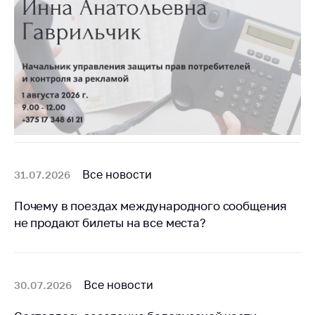
предупреждения
Общественное
обсуждение
проектов
Маркировка
товаров
Упрощение условий
ведения бизнеса
Рекомендации по
Все новости
31.07.2026
предотвращению
распространения
Почему в поездах международного сообщения
COVID-19 для
субъектов торговли,
не продают билеты на все места?
общественного
питания, бытового
обслуживания
Все новости
30.07.2026
Обучение по
вопросам