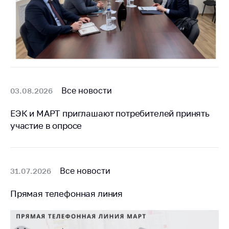
Важное на сайте
Сообщить о росте
цен
Ценообразование
на лекарственные
средства, изделия
медицинского
Все новости
03.08.2026
назначения и
медицинскую
ЕЭК и МАРТ приглашают потребителей принять
технику
участие в опросе
Решение Комиссии
по установлению
факта нарушения
(отсутствия)
Все новости
31.07.2026
нарушения
антимонопольного
Прямая телефонная линия
законодательства
Предостережения и