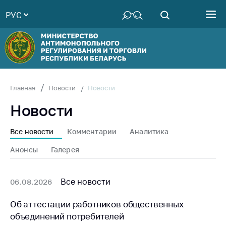
РУС
Министерство
Руководство
Структура
Министерства
Территориальные
Новости
Главная
Новости
органы
Новости
Законодательство
Антикоррупционная
Все новости
Комментарии
Аналитика
деятельность
Анонсы
Галерея
Общественно-
консультативный
совет
Все новости
06.08.2026
Соискателям
Об аттестации работников общественных
объединений потребителей
Награждения