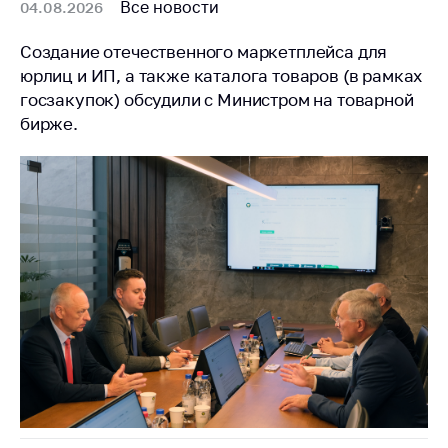
деятельность в
Все новости
04.08.2026
Республике
Беларусь
Создание отечественного маркетплейса для
юрлиц и ИП, а также каталога товаров (в рамках
Защита
госзакупок) обсудили с Министром на товарной
персональных
данных
бирже.
Новости
Обратиться в МАРТ
Личный прием
граждан и юр. лиц
Прямaя телефоннaя
линия
Горячая линия
Электронные
обращения