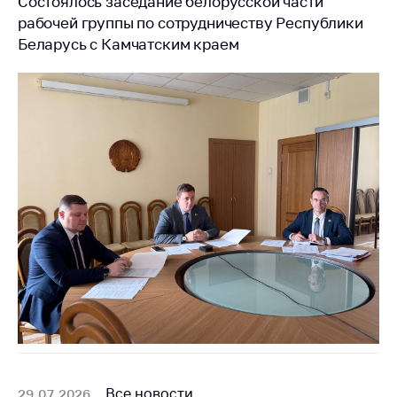
Состоялось заседание белорусской части
антимонопольного
рабочей группы по сотрудничеству Республики
регулирования и
конкурентной
Беларусь с Камчатским краем
политики
Все новости
29.07.2026