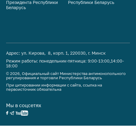
предупреждения
Президента Республики
Республики Беларусь
На
Беларусь
Ре
Общественное
обсуждение
проектов
Маркировка
товаров
Упрощение условий
Адрес: ул. Кирова, 8, корп. 1, 220030, г. Минск
ведения бизнеса
Режим работы: понедельник-пятница: 9:00-13:00,14:00-
18:00
Рекомендации по
© 2026, Официальный сайт Министерства антимонопольного
предотвращению
регулирования и торговли Республики Беларусь
распространения
При цитировании информации с сайта, ссылка на
COVID-19 для
первоисточник обязательна
субъектов торговли,
общественного
Мы в соцсетях
питания, бытового
обслуживания
Обучение по
вопросам