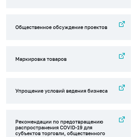
Сообщить о росте
цен на товары
Сообщить о росте
цен на лекарства и
Общественное обсуждение проектов
медицинские
изделия
Контакты
Маркировка товаров
Адрес и режим
работы
Приемная
Министра
Упрощение условий ведения бизнеса
Горячая линия
Пресс-служба
Вышестоящий
Рекомендации по предотвращению
государственный
распространения COVID-19 для
орган
субъектов торговли, общественного