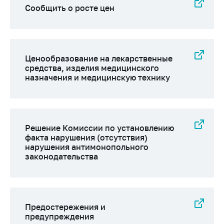
деятельность в
Сообщить о росте цен
Республике
Беларусь
Защита
персональных
Ценообразование на лекарственные
данных
средства, изделия медицинского
назначения и медицинскую технику
Новости
Обратиться в МАРТ
Личный прием
Решение Комиссии по установлению
граждан и юр. лиц
факта нарушения (отсутствия)
нарушения антимонопольного
Прямaя телефоннaя
законодательства
линия
Горячая линия
Электронные
Предостережения и
обращения
предупреждения