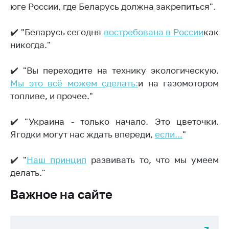
юге России, где Беларусь должна закрепиться".
Торговля и услуги
✔️ "Беларусь сегодня
востребована в России
как
Регулирование и
контроль закупок
никогда."
Защита прав
✔️ "Вы переходите на технику экологическую.
потребителей
Мы это всё можем сделать:
и на газомотором
Регулирование
топливе, и прочее."
рекламной
деятельности
✔️ "Украина - только начало. Это цветочки.
Международное
Ягодки могут нас ждать впереди,
если...
"
сотрудничество
✔️ "
Наш принцип
развивать то, что мы умеем
Применение мер
нетарифного
делать."
регулирования
Важное на сайте
Биржевая торговля
Выставочная