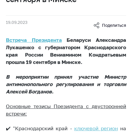
Белорусская
универсальная
товарная биржа
19.09.2023
Поделиться
Общественная
жизнь
Встреча Президента
Беларуси Александра
Идеологическая
Лукашенко с губернатором Краснодарского
работа
края России Вениамином Кондратьевым
прошла 19 сентября в Минске.
Официальные
геральдические
символы
В мероприятии принял участие Министр
антимонопольного регулирования и торговли
5 лет МАРТ
Алексей Богданов.
Деятельность
Основные тезисы Президента с двусторонней
Ценовая политика
встречи:
Антимонопольное
регулирование и
✔️ "Краснодарский край -
ключевой регион
на
конкуренция