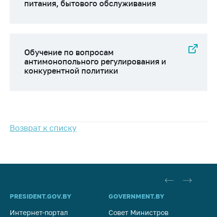
питания, бытового обслуживания
Важное на сайте
Сообщить о росте
цен
Ценообразование
Обучение по вопросам
на лекарственные
антимонопольного регулирования и
конкурентной политики
средства, изделия
медицинского
назначения и
медицинскую
технику
Возврат к списку
Решение Комиссии
по установлению
факта нарушения
(отсутствия)
нарушения
антимонопольного
законодательства
PRESIDENT.GOV.BY
GOVERNMENT.BY
SO
Предостережения и
Интернет-портал
Совет Министров
Со