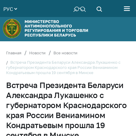
РУС
Министерство
Руководство
Структура
Министерства
Территориальные
Главная
Новости
Все новости
органы
Встреча Президента Беларуси Александра Лукашенко с
губернатором Краснодарского края России Вениамином
Законодательство
Кондратьевым прошла 19 сентября в Минске
Антикоррупционная
Встреча Президента Беларуси
деятельность
Александра Лукашенко с
Общественно-
консультативный
губернатором Краснодарского
совет
края России Вениамином
Соискателям
Кондратьевым прошла 19
Награждения
сентября в Минске