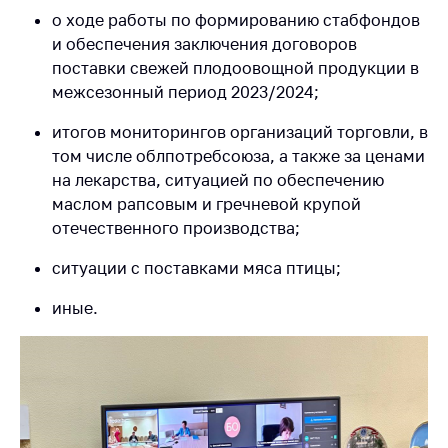
деятельность в
о ходе работы по формированию стабфондов
Республике
Беларусь
и обеспечения заключения договоров
поставки свежей плодоовощной продукции в
Защита
межсезонный период 2023/2024;
персональных
данных
итогов мониторингов организаций торговли, в
том числе облпотребсоюза, а также за ценами
Новости
на лекарства, ситуацией по обеспечению
маслом рапсовым и гречневой крупой
Обратиться в МАРТ
отечественного производства;
Личный прием
граждан и юр. лиц
ситуации с поставками мяса птицы;
Прямaя телефоннaя
иные.
линия
Горячая линия
Электронные
обращения