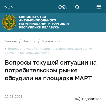
РУС
Министерство
Руководство
Структура
Министерства
Территориальные
Главная
Новости
Все новости
органы
Вопросы текущей ситуации на потребительском рынке
обсудили на площадке МАРТ
Законодательство
Вопросы текущей ситуации на
Антикоррупционная
деятельность
потребительском рынке
Общественно-
обсудили на площадке МАРТ
консультативный
совет
Соискателям
22.08.2023
Поделиться
Награждения