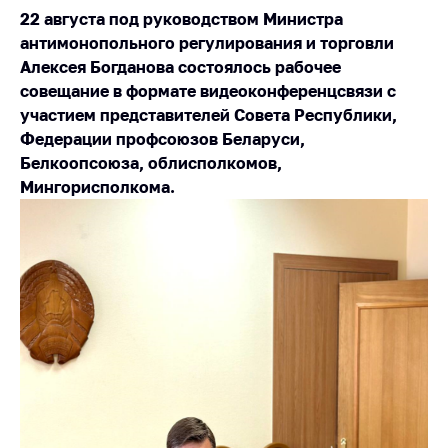
22 августа под руководством Министра
Белорусская
универсальная
антимонопольного регулирования и торговли
товарная биржа
Алексея Богданова состоялось рабочее
совещание в формате видеоконференцсвязи с
Общественная
участием представителей Совета Республики,
жизнь
Федерации профсоюзов Беларуси,
Идеологическая
Белкоопсоюза, облисполкомов,
работа
Мингорисполкома.
Официальные
геральдические
символы
5 лет МАРТ
Деятельность
Ценовая политика
Антимонопольное
регулирование и
конкуренция