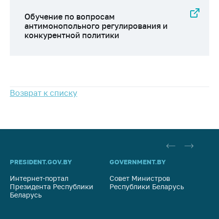
антимонопольного
регулирования и
Обучение по вопросам
конкурентной
антимонопольного регулирования и
политики
конкурентной политики
Возврат к списку
PRESIDENT.GOV.BY
GOVERNMENT.BY
SO
Интернет-портал
Совет Министров
Со
Президента Республики
Республики Беларусь
На
Беларусь
Ре