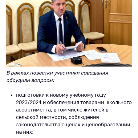
Торговля и услуги
Регулирование и
контроль закупок
Защита прав
потребителей
Регулирование
рекламной
деятельности
В рамках повестки участники совещания
Международное
обсудили вопросы:
сотрудничество
подготовки к новому учебному году
Применение мер
2023/2024 и обеспечения товарами школьного
нетарифного
регулирования
ассортимента, в том числе жителей в
сельской местности, соблюдения
Биржевая торговля
законодательства о ценах и ценообразовании
Выставочная
на них;