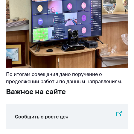
Сообщить о росте
цен на товары
Сообщить о росте
цен на лекарства и
медицинские
изделия
Контакты
Адрес и режим
работы
По итогам совещания дано поручение о
Приемная
продолжении работы по данным направлениям.
Министра
Важное на сайте
Горячая линия
Пресс-служба
Вышестоящий
Сообщить о росте цен
государственный
орган