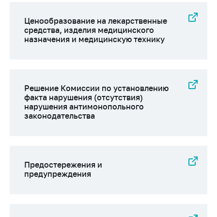
Важное на сайте
Ценообразование на лекарственные
Сообщить о росте
средства, изделия медицинского
цен
назначения и медицинскую технику
Ценообразование
на лекарственные
средства, изделия
медицинского
Решение Комиссии по установлению
назначения и
факта нарушения (отсутствия)
медицинскую
нарушения антимонопольного
технику
законодательства
Решение Комиссии
по установлению
факта нарушения
(отсутствия)
Предостережения и
нарушения
предупреждения
антимонопольного
законодательства
Предостережения и