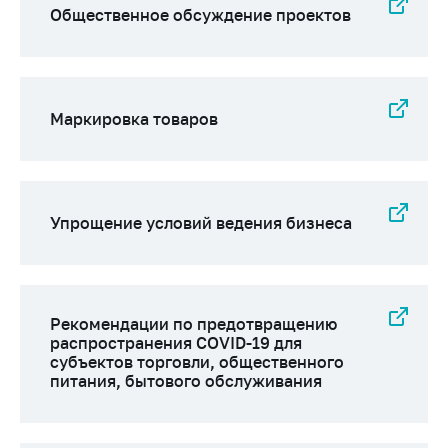
предупреждения
Общественное обсуждение проектов
Общественное
обсуждение
проектов
Маркировка
Маркировка товаров
товаров
Упрощение условий
ведения бизнеса
Упрощение условий ведения бизнеса
Рекомендации по
предотвращению
распространения
COVID-19 для
субъектов торговли,
Рекомендации по предотвращению
общественного
распространения COVID-19 для
питания, бытового
субъектов торговли, общественного
обслуживания
питания, бытового обслуживания
Обучение по
вопросам