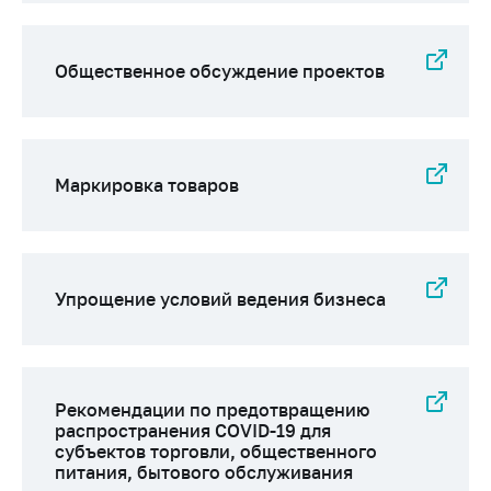
Важное на сайте
Сообщить о росте
Общественное обсуждение проектов
цен
Ценообразование
на лекарственные
средства, изделия
медицинского
Маркировка товаров
назначения и
медицинскую
технику
Решение Комиссии
Упрощение условий ведения бизнеса
по установлению
факта нарушения
(отсутствия)
нарушения
антимонопольного
Рекомендации по предотвращению
законодательства
распространения COVID-19 для
субъектов торговли, общественного
Предостережения и
питания, бытового обслуживания