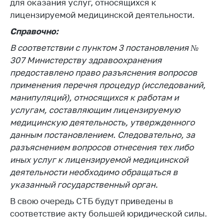
для оказания услуг, относящихся к
Торговля и услуги
лицензируемой медицинской деятельности.
Справочно:
Регулирование и
контроль закупок
В соответствии с пунктом 3 постановления №
307 Министерству здравоохранения
Защита прав
потребителей
предоставлено право разъяснения вопросов
применения перечня процедур (исследований,
Регулирование
манипуляций), относящихся к работам и
рекламной
услугам, составляющим лицензируемую
деятельности
медицинскую деятельность, утвержденного
Международное
данным постановлением. Следовательно, за
сотрудничество
разъяснением вопросов отнесения тех либо
Применение мер
иных услуг к лицензируемой медицинской
нетарифного
деятельности необходимо обращаться в
регулирования
указанный государственный орган.
Биржевая торговля
В свою очередь СТБ будут приведены в
Выставочная
соответствие акту большей юридической силы.