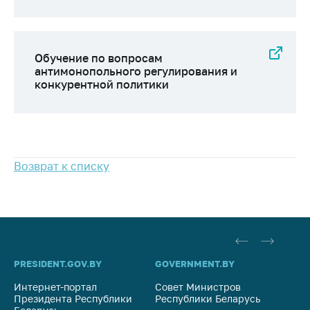
предупреждения
Общественное
обсуждение
проектов
Обучение по вопросам
антимонопольного регулирования и
Маркировка
конкурентной политики
товаров
Упрощение условий
ведения бизнеса
Рекомендации по
Возврат к списку
предотвращению
распространения
COVID-19 для
субъектов торговли,
общественного
питания, бытового
обслуживания
PRESIDENT.GOV.BY
GOVERNMENT.BY
SO
Обучение по
Интернет-портал
Совет Министров
Со
Президента Республики
Республики Беларусь
На
вопросам