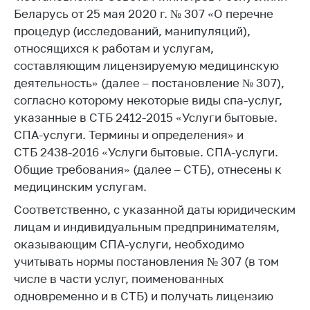
Беларусь от 25 мая 2020 г. № 307 «О перечне
Белорусская
универсальная
процедур (исследований, манипуляций),
товарная биржа
относящихся к работам и услугам,
составляющим лицензируемую медицинскую
Общественная
деятельность» (далее – постановление № 307),
жизнь
согласно которому некоторые виды спа-услуг,
Идеологическая
указанные в СТБ 2412-2015 «Услуги бытовые.
работа
СПА-услуги. Термины и определения» и
Официальные
СТБ 2438-2016 «Услуги бытовые. СПА-услуги.
геральдические
Общие требования» (далее – СТБ), отнесены к
символы
медицинским услугам.
5 лет МАРТ
Соответственно, с указанной даты юридическим
лицам и индивидуальным предпринимателям,
Деятельность
оказывающим СПА-услуги, необходимо
Ценовая политика
учитывать нормы постановления № 307 (в том
Антимонопольное
числе в части услуг, поименованных
регулирование и
одновременно и в СТБ) и получать лицензию
конкуренция