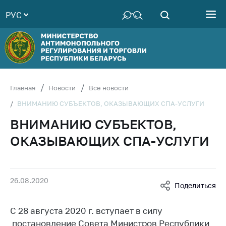
РУС
Министерство
Руководство
Структура
Министерства
Территориальные
Главная
Новости
Все новости
органы
ВНИМАНИЮ СУБЪЕКТОВ, ОКАЗЫВАЮЩИХ СПА-УСЛУГИ
Законодательство
ВНИМАНИЮ СУБЪЕКТОВ,
Антикоррупционная
ОКАЗЫВАЮЩИХ СПА-УСЛУГИ
деятельность
Общественно-
консультативный
26.08.2020
совет
Поделиться
Соискателям
С 28 августа 2020 г. вступает в силу
Награждения
постановление Совета Министров Республики