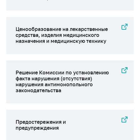
Сообщить о росте
цен на товары
Сообщить о росте
цен на лекарства и
Ценообразование на лекарственные
медицинские
средства, изделия медицинского
изделия
назначения и медицинскую технику
Контакты
Адрес и режим
работы
Решение Комиссии по установлению
факта нарушения (отсутствия)
Приемная
нарушения антимонопольного
Министра
законодательства
Горячая линия
Пресс-служба
Вышестоящий
Предостережения и
государственный
предупреждения
орган