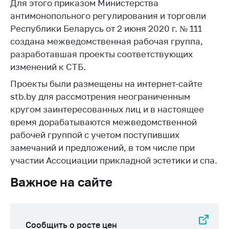
деятельность в
Для этого приказом Министерства
Республике
антимонопольного регулирования и торговли
Беларусь
Республики Беларусь от 2 июня 2020 г. № 111
Защита
создана межведомственная рабочая группа,
персональных
разработавшая проекты соответствующих
данных
изменений к СТБ.
Новости
Проекты были размещены на интернет-сайте
stb.by для рассмотрения неограниченным
Обратиться в МАРТ
кругом заинтересованных лиц и в настоящее
время дорабатываются межведомственной
Личный прием
рабочей группой с учетом поступивших
граждан и юр. лиц
замечаний и предложений, в том числе при
Прямaя телефоннaя
участии Ассоциации прикладной эстетики и спа.
линия
Важное на сайте
Горячая линия
Электронные
обращения
Сообщить о росте цен