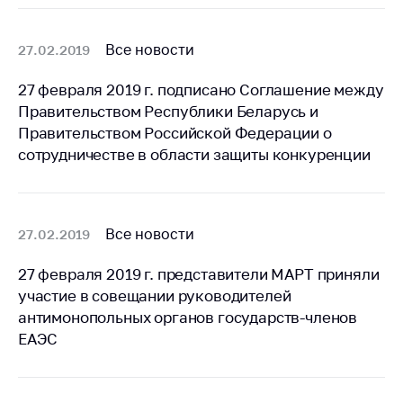
Торговля и услуги
Все новости
27.02.2019
Регулирование и
контроль закупок
27 февраля 2019 г. подписано Соглашение между
Защита прав
Правительством Республики Беларусь и
потребителей
Правительством Российской Федерации о
сотрудничестве в области защиты конкуренции
Регулирование
рекламной
деятельности
Международное
Все новости
27.02.2019
сотрудничество
27 февраля 2019 г. представители МАРТ приняли
Применение мер
участие в совещании руководителей
нетарифного
антимонопольных органов государств-членов
регулирования
ЕАЭС
Биржевая торговля
Выставочная