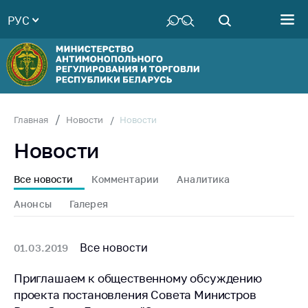
РУС
Министерство
Руководство
Структура
Министерства
Территориальные
Новости
Главная
Новости
органы
Новости
Законодательство
Антикоррупционная
Все новости
Комментарии
Аналитика
деятельность
Анонсы
Галерея
Общественно-
консультативный
совет
Все новости
01.03.2019
Соискателям
Приглашаем к общественному обсуждению
проекта постановления Совета Министров
Награждения