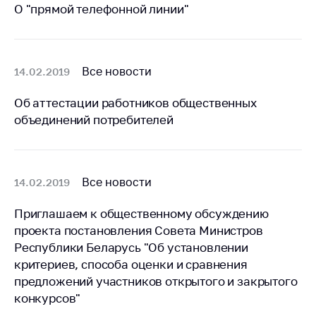
Сообщить о росте
О "прямой телефонной линии"
цен на товары
Сообщить о росте
цен на лекарства и
Все новости
14.02.2019
медицинские
изделия
Об аттестации работников общественных
Контакты
объединений потребителей
Адрес и режим
работы
Приемная
Все новости
14.02.2019
Министра
Приглашаем к общественному обсуждению
Горячая линия
проекта постановления Совета Министров
Пресс-служба
Республики Беларусь "Об установлении
критериев, способа оценки и сравнения
Вышестоящий
предложений участников открытого и закрытого
государственный
конкурсов"
орган