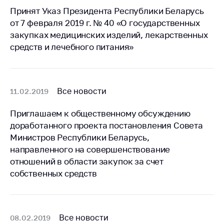
предупреждения
Принят Указ Президента Республики Беларусь
Общественное
от 7 февраля 2019 г. № 40 «О государственных
обсуждение
закупках медицинских изделий, лекарственных
проектов
средств и лечебного питания»
Маркировка
товаров
Упрощение условий
Все новости
11.02.2019
ведения бизнеса
Приглашаем к общественному обсуждению
Рекомендации по
доработанного проекта постановления Совета
предотвращению
распространения
Министров Республики Беларусь,
COVID-19 для
направленного на совершенствование
субъектов торговли,
отношений в области закупок за счет
общественного
собственных средств
питания, бытового
обслуживания
Обучение по
вопросам
Все новости
08.02.2019