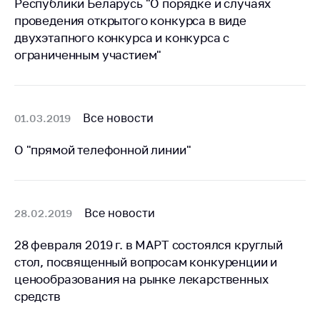
Республики Беларусь "О порядке и случаях
Белорусская
проведения открытого конкурса в виде
универсальная
двухэтапного конкурса и конкурса с
товарная биржа
ограниченным участием"
Общественная
жизнь
Идеологическая
Все новости
01.03.2019
работа
О "прямой телефонной линии"
Официальные
геральдические
символы
5 лет МАРТ
Все новости
28.02.2019
Деятельность
28 февраля 2019 г. в МАРТ состоялся круглый
Ценовая политика
стол, посвященный вопросам конкуренции и
ценообразования на рынке лекарственных
Антимонопольное
средств
регулирование и
конкуренция