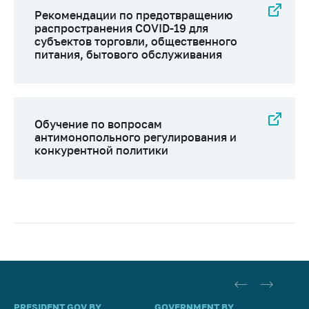
Рекомендации по предотвращению
распространения COVID-19 для
субъектов торговли, общественного
питания, бытового обслуживания
Обучение по вопросам
антимонопольного регулирования и
конкурентной политики
PRESIDENT.GOV.BY
GOVERNMENT.BY
SO