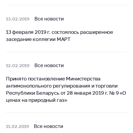
Важное на сайте
Сообщить о росте
Все новости
13.02.2019
цен
Ценообразование
13 февраля 2019 г. состоялось расширенное
на лекарственные
заседание коллегии МАРТ
средства, изделия
медицинского
назначения и
медицинскую
Все новости
12.02.2019
технику
Принято постановление Министерства
Решение Комиссии
антимонопольного регулирования и торговли
по установлению
факта нарушения
Республики Беларусь от 28 января 2019 г. № 9 «О
(отсутствия)
ценах на природный газ»
нарушения
антимонопольного
законодательства
Все новости
11.02.2019
Предостережения и