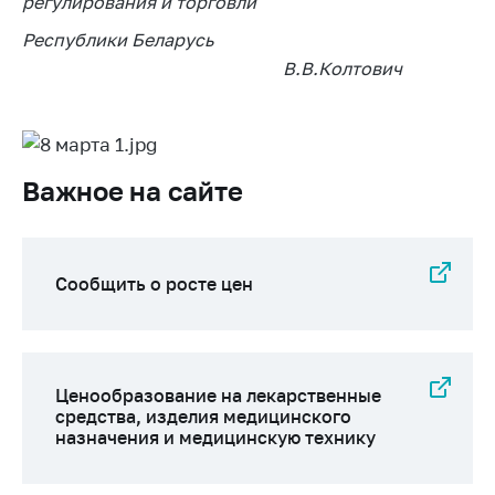
деятельность в
регулирования и торговли
Республике
Республики Беларусь
Беларусь
В.В.Колтович
Защита
персональных
данных
Новости
Важное на сайте
Обратиться в МАРТ
Личный прием
Сообщить о росте цен
граждан и юр. лиц
Прямaя телефоннaя
линия
Ценообразование на лекарственные
Горячая линия
средства, изделия медицинского
Электронные
назначения и медицинскую технику
обращения