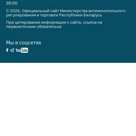
антимонопольного
18:00
регулирования и
© 2026, Официальный сайт Министерства антимонопольного
конкурентной
регулирования и торговли Республики Беларусь
политики
При цитировании информации с сайта, ссылка на
первоисточник обязательна
Мы в соцсетях