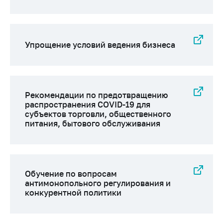
Важное на сайте
Сообщить о росте
цен
Упрощение условий ведения бизнеса
Ценообразование
на лекарственные
средства, изделия
медицинского
назначения и
Рекомендации по предотвращению
медицинскую
распространения COVID-19 для
субъектов торговли, общественного
технику
питания, бытового обслуживания
Решение Комиссии
по установлению
факта нарушения
(отсутствия)
Обучение по вопросам
нарушения
антимонопольного регулирования и
антимонопольного
конкурентной политики
законодательства
Предостережения и