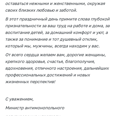
оставаться нежными и женственными, окружая
Торговля и услуги
своих близких любовью и заботой.
Регулирование и
В этот праздничный день примите слова глубокой
контроль закупок
признательности за ваш труд на работе и дома, за
Защита прав
воспитание детей, за домашний комфорт и уют, а
потребителей
также за понимание и тот душевный отклик,
который мы, мужчины, всегда находим у вас.
Регулирование
рекламной
От всего сердца желаем вам, дорогие женщины,
деятельности
крепкого здоровья, счастья, благополучия,
Международное
вдохновения, отличного настроения, дальнейших
сотрудничество
профессиональных достижений и новых
Применение мер
жизненных перспектив!
нетарифного
регулирования
С уважением,
Биржевая торговля
Министр антимонопольного
Выставочная