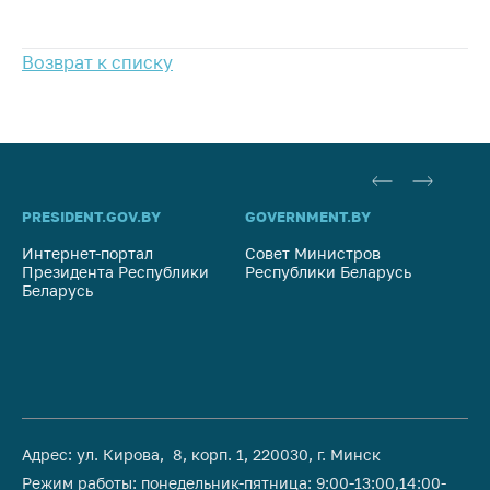
предупреждения
Общественное
Возврат к списку
обсуждение
проектов
Маркировка
товаров
Упрощение условий
ведения бизнеса
PRESIDENT.GOV.BY
GOVERNMENT.BY
SO
Рекомендации по
Интернет-портал
Совет Министров
Со
Президента Республики
Республики Беларусь
На
предотвращению
Беларусь
Ре
распространения
COVID-19 для
субъектов торговли,
общественного
питания, бытового
обслуживания
Обучение по
Адрес: ул. Кирова, 8, корп. 1, 220030, г. Минск
вопросам
Режим работы: понедельник-пятница: 9:00-13:00,14:00-