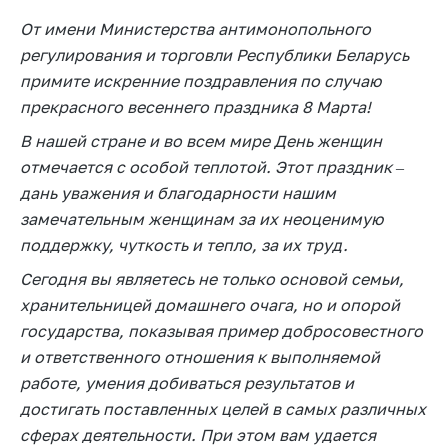
Белорусская
От имени Министерства антимонопольного
универсальная
регулирования и торговли Республики Беларусь
товарная биржа
примите искренние поздравления по случаю
Общественная
прекрасного весеннего праздника 8 Марта!
жизнь
В нашей стране и во всем мире День женщин
Идеологическая
отмечается с особой теплотой. Этот праздник –
работа
дань уважения и благодарности нашим
Официальные
замечательным женщинам за их неоценимую
геральдические
поддержку, чуткость и тепло, за их труд.
символы
Сегодня вы являетесь не только основой семьи,
5 лет МАРТ
хранительницей домашнего очага, но и опорой
Деятельность
государства, показывая пример добросовестного
и ответственного отношения к выполняемой
Ценовая политика
работе, умения добиваться результатов и
Антимонопольное
достигать поставленных целей в самых различных
регулирование и
сферах деятельности. При этом вам удается
конкуренция