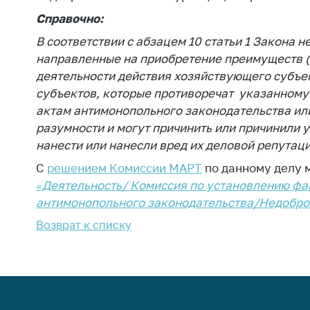
Марк
това
Справочно:
Выставочная
деятельность в
В соответствии с абзацем 10 статьи 1 Закона 
Упро
Республике
услов
направленные на приобретение преимуществ (
Беларусь
бизн
деятельности действия хозяйствующего субъе
субъектов, которые противоречат указанному
Защита
Реко
персональных
актам антимонопольного законодательства ил
пред
данных
разумности и могут причинить или причинили 
расп
COVID
нанести или нанесли вред их деловой репутаци
Новости
субъе
С
решением Комиссии МАРТ
по данному делу 
торго
«Деятельность/ Комиссия по установлению фа
обще
антимонопольного законодательства/Недобро
питан
обсл
Возврат к списку
Обуч
вопр
анти
регул
конк