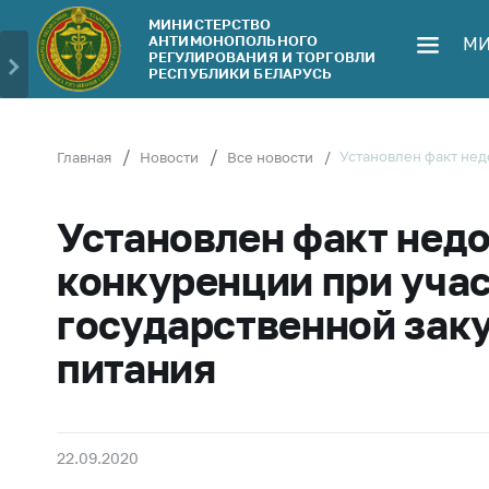
МИНИСТЕРСТВО
АНТИМОНОПОЛЬНОГО
МИ
Министерство
Обрати
РЕГУЛИРОВАНИЯ И ТОРГОВЛИ
РЕСПУБЛИКИ БЕЛАРУСЬ
Руководство
Личн
гражд
Структура
Министерства
Прям
Установлен факт нед
Главная
Новости
Все новости
телеф
Территориальные
органы
Горяч
Установлен факт нед
Законодательство
Элек
конкуренции при учас
обра
Антикоррупционная
государственной зак
деятельность
Сообщ
цен н
питания
Общественно-
консультативный
Сообщ
совет
цен н
меди
Соискателям
22.09.2020
изде