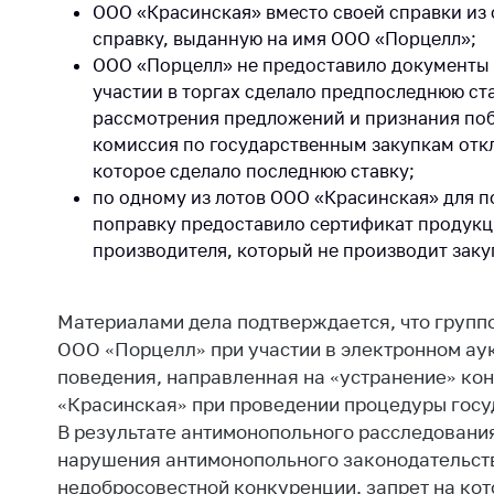
регулирование и
ООО «Красинская» вместо своей справки и
средс
конкуренция
справку, выданную на имя ООО «Порцелл»;
меди
ООО «Порцелл» не предоставило документы 
назна
Торговля и услуги
меди
участии в торгах сделало предпоследнюю ст
Регулирование и
техни
рассмотрения предложений и признания побе
контроль закупок
комиссия по государственным закупкам отк
Реше
которое сделало последнюю ставку;
Защита прав
по ус
по одному из лотов ООО «Красинская» для 
потребителей
факт
поправку предоставило сертификат продукц
(отсу
Регулирование
производителя, который не производит зак
нару
рекламной
анти
деятельности
закон
Материалами дела подтверждается, что группо
Международное
Пред
ООО «Порцелл» при участии в электронном ау
сотрудничество
и пр
поведения, направленная на «устранение» ко
Применение мер
«Красинская» при проведении процедуры госу
Обще
нетарифного
В результате антимонопольного расследовани
обсу
регулирования
прое
нарушения антимонопольного законодательств
недобросовестной конкуренции, запрет на кот
Биржевая торговля