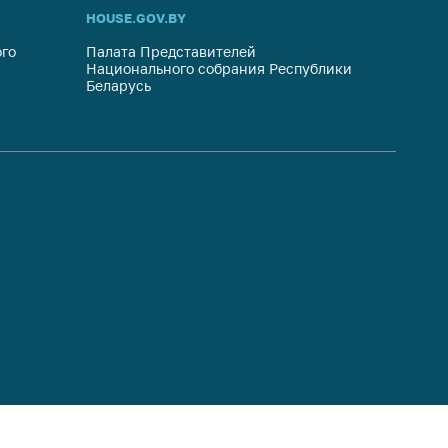
HOUSE.GOV.BY
ОБРАЩ
го
Палата Представителей
Госуда
Национального собрания Республики
респуб
Беларусь
систем
гражда