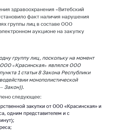
ты
ения здравоохранения «Витебский
 и режим
установило факт наличия нарушения
ты
ях группы лиц в составе ООО
 электронном аукционе на закупку
мная
стра
ая линия
дну группу лиц, поскольку на момент
с-служба
м ООО «Красинская» являлся ООО
стоящий
 пункта 1 статьи 8 Закона Республики
дарственный
тиводействии монополистической
н
– Закон)).
на сайте
влено следующее:
ить о росте
арственной закупки от ООО «Красинская» и
са, одним представителем и с
инут);
образование
реса;
карственные