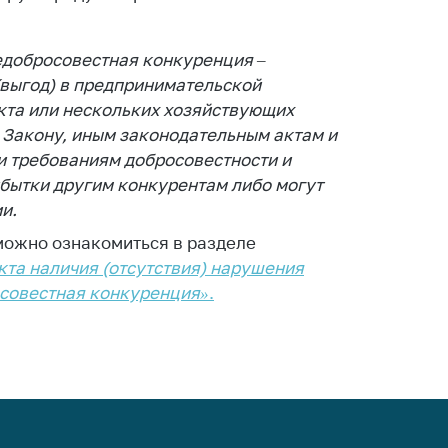
ировка
ров
недобросовестная конкуренция –
щение
ий ведения
выгод) в предпринимательской
еса
кта или нескольких хозяйствующих
 Закону, иным законодательным актам и
мендации по
и требованиям добросовестности и
отвращению
убытки другим конкурентам либо могут
ространения
-19 для
и.
ктов
можно ознакомиться в разделе
вли,
кта наличия (отсутствия) нарушения
ственного
совестная конкуренция»
.
ия, бытового
уживания
ение по
осам
монопольного
ирования и
урентной