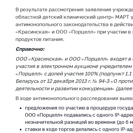
Награждения
Контак
В результате рассмотрения заявления учрежд
Белорусская
Адрес
областной детский клинический центр» МАРТ 
универсальная
рабо
антимонопольного законодательства в действи
товарная биржа
«Красинская» и ООО «Порцелл» при участии в
Прие
Общественная
Мини
продуктов питания.
жизнь
Справочно:
Горяч
Идеологическая
ООО «Красинская» и ООО «Порцелл» входят в о
работа
Прес
участия в электронном аукционе учредителе
Официальные
Выше
«Порцелл» с долей участия 100% (подпункт 1.1
геральдические
госу
Беларусь от 12 декабря 2013 г. № 94-З «О про
символы
орга
деятельности и развитии конкуренции» (далее 
5 лет МАРТ
Важное 
В ходе антимонопольного расследования выя
Сообщ
Деятельность
предложения по участию в процедуре госуд
цен
ООО «Порцелл» подавались с одного IP-адре
Ценовая политика
незначительной разницей во времени (до 6 м
Цено
Антимонопольное
ставки в ходе торгов делались с одного IP-ад
на ле