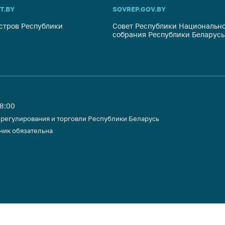
тики
T.BY
SOVREP.GOV.BY
стров Республики
Совет Республики Национально
собрания Республики Беларусь
18:00
 регулирования и торговли Республики Беларусь
ник обязательна