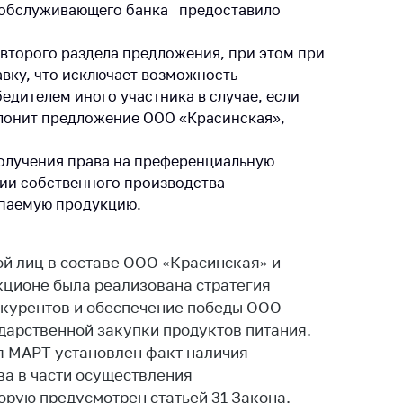
з обслуживающего банка предоставило
тва, изделия
цинского
второго раздела предложения, при этом при
чения и
цинскую
авку, что исключает возможность
ку
дителем иного участника в случае, если
лонит предложение ООО «Красинская»,
ние Комиссии
тановлению
получения права на преференциальную
а нарушения
ии собственного производства
тствия)
упаемую продукцию.
шения
монопольного
одательства
й лиц в составе ООО «Красинская» и
остережения
кционе была реализована стратегия
едупреждения
нкурентов и обеспечение победы ООО
дарственной закупки продуктов питания.
ственное
я МАРТ установлен факт наличия
ждение
ктов
а в части осуществления
орую предусмотрен статьей 31 Закона.