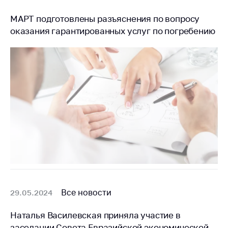
Важное на сайте
МАРТ подготовлены разъяснения по вопросу
Сообщить о росте
оказания гарантированных услуг по погребению
цен
Ценообразование
на лекарственные
средства, изделия
медицинского
назначения и
медицинскую
технику
Решение Комиссии
по установлению
факта нарушения
(отсутствия)
нарушения
антимонопольного
Все новости
29.05.2024
законодательства
Наталья Василевская приняла участие в
Предостережения и
заседании Совета Евразийской экономической