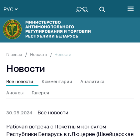
РУС
Министерство
Руководство
Структура
Министерства
Территориальные
Новости
Главная
Новости
органы
Новости
Законодательство
Антикоррупционная
Все новости
Комментарии
Аналитика
деятельность
Анонсы
Галерея
Общественно-
консультативный
совет
Все новости
30.05.2024
Соискателям
Рабочая встреча с Почетным консулом
Республики Беларусь в г.Люцерне (Швейцарская
Награждения