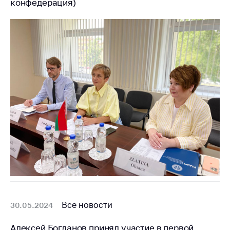
конфедерация)
Белорусская
универсальная
товарная биржа
Общественная
жизнь
Идеологическая
работа
Официальные
геральдические
символы
5 лет МАРТ
Деятельность
Ценовая политика
Антимонопольное
Все новости
30.05.2024
регулирование и
конкуренция
Алексей Богданов принял участие в первой