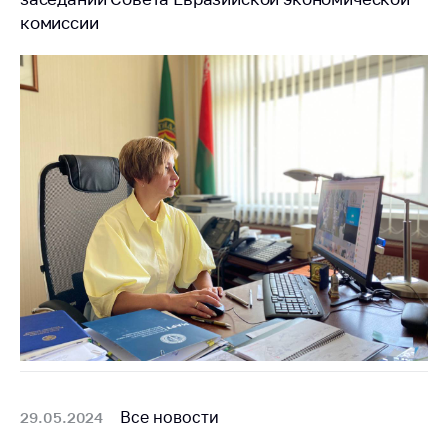
предупреждения
комиссии
Общественное
обсуждение
проектов
Маркировка
товаров
Упрощение условий
ведения бизнеса
Рекомендации по
предотвращению
распространения
COVID-19 для
субъектов торговли,
общественного
питания, бытового
обслуживания
Обучение по
Все новости
29.05.2024
вопросам