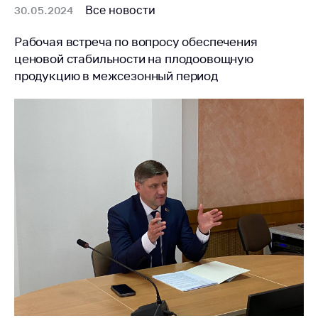
деятельность в
Все новости
30.05.2024
Республике
Беларусь
Рабочая встреча по вопросу обеспечения
Защита
ценовой стабильности на плодоовощную
персональных
продукцию в межсезонный период
данных
Новости
Обратиться в МАРТ
Личный прием
граждан и юр. лиц
Прямaя телефоннaя
линия
Горячая линия
Электронные
обращения