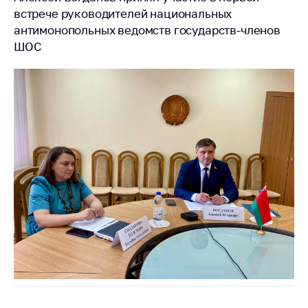
встрече руководителей национальных
Торговля и услуги
антимонопольных ведомств государств-членов
Регулирование и
ШОС
контроль закупок
Защита прав
потребителей
Регулирование
рекламной
деятельности
Международное
сотрудничество
Применение мер
нетарифного
регулирования
Биржевая торговля
Выставочная