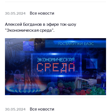
Сообщить о росте
цен на товары
Все новости
30.05.2024
Сообщить о росте
цен на лекарства и
Алексей Богданов в эфире ток-шоу
медицинские
"Экономическая среда".
изделия
Контакты
Адрес и режим
работы
Приемная
Министра
Горячая линия
Пресс-служба
Вышестоящий
государственный
орган
Все новости
30.05.2024