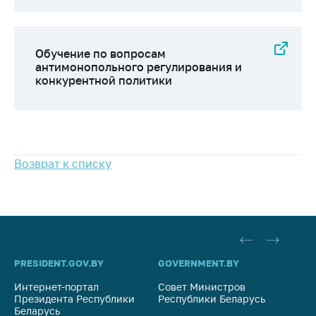
антимонопольного
регулирования и
конкурентной
политики
Обучение по вопросам
антимонопольного регулирования и
конкурентной политики
Возврат к списку
PRESIDENT.GOV.BY
GOVERNMENT.BY
SO
Интернет-портал
Совет Министров
Со
Президента Республики
Республики Беларусь
На
Беларусь
Ре