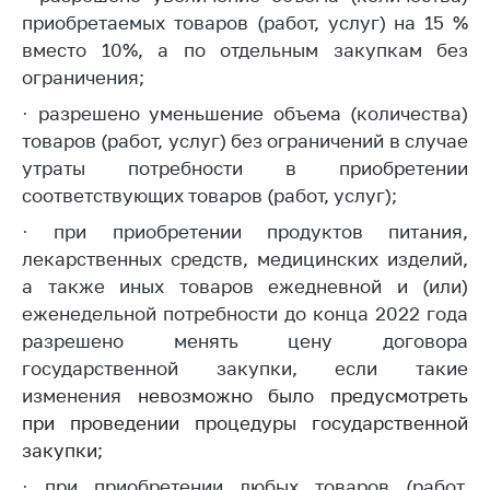
приобретаемых товаров (работ, услуг) на 15 %
Торговля и услуги
вместо 10%, а по отдельным закупкам без
Регулирование и
ограничения;
контроль закупок
· разрешено уменьшение объема (количества)
Защита прав
товаров (работ, услуг) без ограничений в случае
потребителей
утраты потребности в приобретении
соответствующих товаров (работ, услуг);
Регулирование
рекламной
· при приобретении продуктов питания,
деятельности
лекарственных средств, медицинских изделий,
Международное
а также иных товаров ежедневной и (или)
сотрудничество
еженедельной потребности до конца 2022 года
разрешено менять цену договора
Применение мер
нетарифного
государственной закупки, если такие
регулирования
изменения
невозможно было предусмотреть
при проведении процедуры государственной
Биржевая торговля
закупки;
Выставочная
· при приобретении любых товаров (работ,