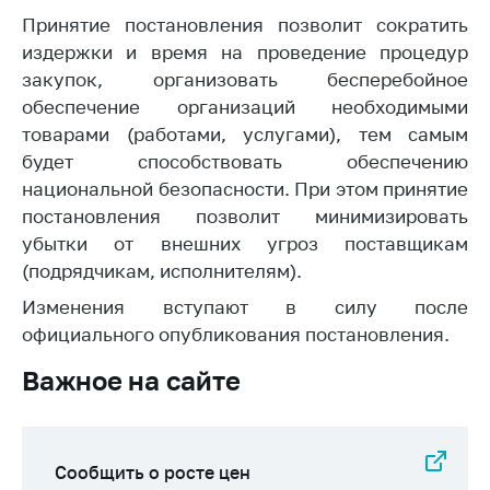
Сообщить о росте
Принятие постановления позволит сократить
цен на товары
издержки и время на проведение процедур
Сообщить о росте
закупок, организовать бесперебойное
цен на лекарства и
обеспечение организаций необходимыми
медицинские
товарами (работами, услугами), тем самым
изделия
будет способствовать обеспечению
Контакты
национальной безопасности. При этом принятие
Адрес и режим
постановления позволит минимизировать
работы
убытки от внешних угроз поставщикам
(подрядчикам, исполнителям).
Приемная
Министра
Изменения вступают в силу после
официального опубликования постановления.
Горячая линия
Важное на сайте
Пресс-служба
Вышестоящий
государственный
орган
Сообщить о росте цен