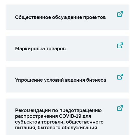
предупреждения
Общественное
Общественное обсуждение проектов
обсуждение
проектов
Маркировка
товаров
Маркировка товаров
Упрощение условий
ведения бизнеса
Рекомендации по
предотвращению
Упрощение условий ведения бизнеса
распространения
COVID-19 для
субъектов торговли,
общественного
питания, бытового
Рекомендации по предотвращению
обслуживания
распространения COVID-19 для
субъектов торговли, общественного
Обучение по
питания, бытового обслуживания
вопросам