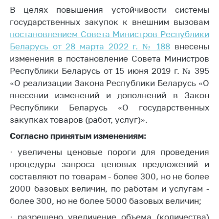
В целях повышения устойчивости системы
Белорусская
универсальная
государственных закупок к внешним вызовам
товарная биржа
постановлением Совета Министров Республики
Беларусь от 28 марта 2022 г. № 188
внесены
Общественная
изменения в постановление Совета Министров
жизнь
Республики Беларусь от 15 июня 2019 г. № 395
Идеологическая
«О реализации Закона Республики Беларусь «О
работа
внесении изменений и дополнений в Закон
Официальные
Республики Беларусь «О государственных
геральдические
закупках товаров (работ, услуг)».
символы
Согласно принятым изменениям:
5 лет МАРТ
·
увеличены ценовые пороги для проведения
Деятельность
процедуры запроса ценовых предложений и
составляют по товарам - более 300, но не более
Ценовая политика
2000 базовых величин, по работам и услугам -
Антимонопольное
более 300, но не более 5000 базовых величин;
регулирование и
конкуренция
· разрешено увеличение объема (количества)