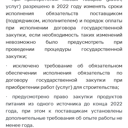
деятельность в
услуг) разрешено
Республике
в 2022 году изменять сроки
Беларусь
исполнения обязательств поставщиком
(подрядчиком, исполнителем) и порядок оплаты
Защита
при исполнении договора государственной
персональных
данных
закупки, если необходимость таких изменений
невозможно было предусмотреть при
Новости
проведении процедуры государственной
закупки;
Обратиться в МАРТ
·
исключено требование об обязательном
Личный прием
обеспечении исполнения обязательств по
граждан и юр. лиц
договору государственной закупки при
Прямaя телефоннaя
приобретении работ (услуг) для строительства;
линия
· предусмотрено право закупки продуктов
Горячая линия
питания из одного источника до конца 2022
года, при этом к поставщикам установлены
Электронные
дополнительные требования об опыте работы не
обращения
менее года.