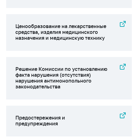
Важное на сайте
Сообщить о росте
цен
Ценообразование на лекарственные
средства, изделия медицинского
Ценообразование
назначения и медицинскую технику
на лекарственные
средства, изделия
медицинского
назначения и
медицинскую
Решение Комиссии по установлению
технику
факта нарушения (отсутствия)
нарушения антимонопольного
Решение Комиссии
законодательства
по установлению
факта нарушения
(отсутствия)
нарушения
антимонопольного
Предостережения и
законодательства
предупреждения
Предостережения и