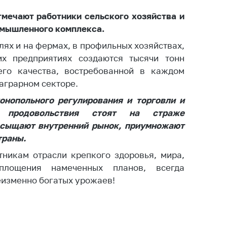
ты
мечают работники сельского хозяйства и
 и режим
мышленного комплекса.
ты
олях и на фермах, в профильных хозяйствах,
мная
х предприятиях создаются тысячи тонн
стра
его качества, востребованной в каждом
аграрном секторе.
ая линия
онопольного регулирования и торговли и
с-служба
и продовольствия стоят на страже
стоящий
асыщают внутренний рынок, приумножают
дарственный
траны.
н
никам отрасли крепкого здоровья, мира,
на сайте
оплощения намеченных планов, всегда
еизменно богатых урожаев!
ить о росте
образование
карственные