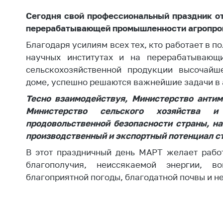
Награждения
Контак
Сегодня свой профессиональный праздник от
Белорусская
Адрес
перерабатывающей промышленности агропро
универсальная
рабо
товарная биржа
Благодаря усилиям всех тех, кто работает в п
Прие
научных институтах и на перерабатывающи
Общественная
Мини
сельскохозяйственной продукции высочайш
жизнь
доме, успешно решаются важнейшие задачи в 
Горяч
Идеологическая
Тесно взаимодействуя, Министерство антим
работа
Прес
Министерство сельского хозяйства 
Официальные
Выше
продовольственной безопасности страны, н
геральдические
госу
производственный и экспортный потенциал с
символы
орга
В этот праздничный день МАРТ желает работ
5 лет МАРТ
Важное 
благополучия, неиссякаемой энергии, в
благоприятной погоды, благодатной почвы и н
Сообщ
Деятельность
цен
Ценовая политика
Цено
Антимонопольное
на ле