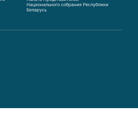
Национального собрания Республики
респуб
Беларусь
систем
гражда