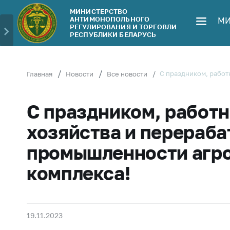
МИНИСТЕРСТВО
АНТИМОНОПОЛЬНОГО
МИ
Министерство
Обрати
РЕГУЛИРОВАНИЯ И ТОРГОВЛИ
РЕСПУБЛИКИ БЕЛАРУСЬ
Руководство
Личн
гражд
Структура
Министерства
Прям
С праздником, рабо
Главная
Новости
Все новости
телеф
Территориальные
органы
Горяч
С праздником, работн
Законодательство
Элек
хозяйства и перераб
обра
Антикоррупционная
промышленности агр
деятельность
Сообщ
цен н
комплекса!
Общественно-
консультативный
Сообщ
совет
цен н
меди
Соискателям
19.11.2023
изде