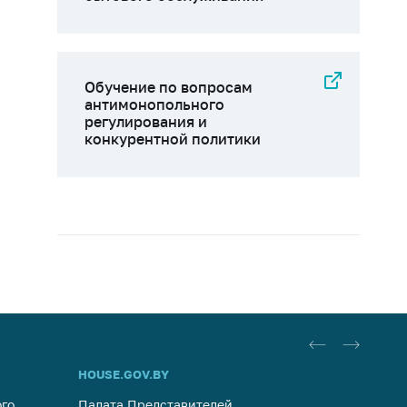
Обучение по вопросам
антимонопольного
регулирования и
конкурентной политики
HOUSE.GOV.BY
ОБРАЩ
го
Палата Представителей
Госуда