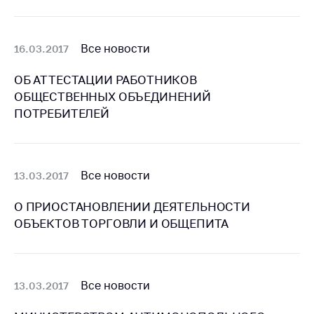
Белорусская
универсальная
товарная биржа
Все новости
16.03.2017
Общественная
ОБ АТТЕСТАЦИИ РАБОТНИКОВ
жизнь
ОБЩЕСТВЕННЫХ ОБЪЕДИНЕНИЙ
Идеологическая
ПОТРЕБИТЕЛЕЙ
работа
Официальные
геральдические
Все новости
13.03.2017
символы
5 лет МАРТ
О ПРИОСТАНОВЛЕНИИ ДЕЯТЕЛЬНОСТИ
ОБЪЕКТОВ ТОРГОВЛИ И ОБЩЕПИТА
Деятельность
Ценовая политика
Антимонопольное
Все новости
13.03.2017
регулирование и
конкуренция