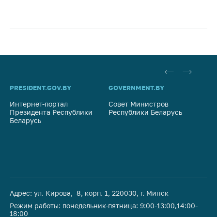
PRESIDENT.GOV.BY
GOVERNMENT.BY
SO
Интернет-портал
Совет Министров
Со
Президента Республики
Республики Беларусь
На
Беларусь
Ре
Адрес: ул. Кирова, 8, корп. 1, 220030, г. Минск
Режим работы: понедельник-пятница: 9:00-13:00,14:00-
18:00