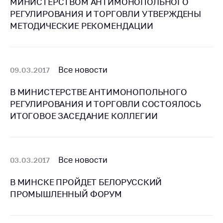
МИНИСТЕРСТВОМ АНТИМОНОПОЛЬНОГО
РЕГУЛИРОВАНИЯ И ТОРГОВЛИ УТВЕРЖДЕНЫ
Торговля и услуги
МЕТОДИЧЕСКИЕ РЕКОМЕНДАЦИИ
Регулирование и
контроль закупок
Защита прав
Все новости
09.03.2017
потребителей
Регулирование
В МИНИСТЕРСТВЕ АНТИМОНОПОЛЬНОГО
рекламной
РЕГУЛИРОВАНИЯ И ТОРГОВЛИ СОСТОЯЛОСЬ
деятельности
ИТОГОВОЕ ЗАСЕДАНИЕ КОЛЛЕГИИ
Международное
сотрудничество
Применение мер
Все новости
03.03.2017
нетарифного
регулирования
В МИНСКЕ ПРОЙДЕТ БЕЛОРУССКИЙ
ПРОМЫШЛЕННЫЙ ФОРУМ
Биржевая торговля
Выставочная