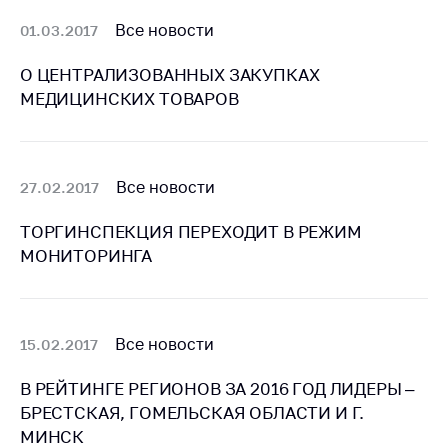
деятельность в
Республике
Все новости
01.03.2017
Беларусь
О ЦЕНТРАЛИЗОВАННЫХ ЗАКУПКАХ
Защита
МЕДИЦИНСКИХ ТОВАРОВ
персональных
данных
Новости
Все новости
27.02.2017
Обратиться в МАРТ
ТОРГИНСПЕКЦИЯ ПЕРЕХОДИТ В РЕЖИМ
Личный прием
МОНИТОРИНГА
граждан и юр. лиц
Прямaя телефоннaя
линия
Все новости
15.02.2017
Горячая линия
В РЕЙТИНГЕ РЕГИОНОВ ЗА 2016 ГОД ЛИДЕРЫ –
Электронные
БРЕСТСКАЯ, ГОМЕЛЬСКАЯ ОБЛАСТИ И Г.
обращения
МИНСК