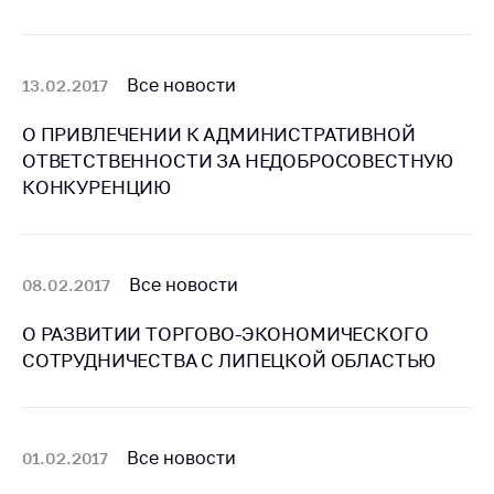
Сообщить о росте
цен на товары
Сообщить о росте
Все новости
13.02.2017
цен на лекарства и
медицинские
О ПРИВЛЕЧЕНИИ К АДМИНИСТРАТИВНОЙ
изделия
ОТВЕТСТВЕННОСТИ ЗА НЕДОБРОСОВЕСТНУЮ
Контакты
КОНКУРЕНЦИЮ
Адрес и режим
работы
Приемная
Все новости
08.02.2017
Министра
О РАЗВИТИИ ТОРГОВО-ЭКОНОМИЧЕСКОГО
Горячая линия
СОТРУДНИЧЕСТВА С ЛИПЕЦКОЙ ОБЛАСТЬЮ
Пресс-служба
Вышестоящий
государственный
Все новости
01.02.2017
орган