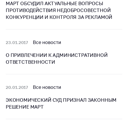
МАРТ ОБСУДИЛ АКТУАЛЬНЫЕ ВОПРОСЫ
Важное на сайте
ПРОТИВОДЕЙСТВИЯ НЕДОБРОСОВЕСТНОЙ
Сообщить о росте
КОНКУРЕНЦИИ И КОНТРОЛЯ ЗА РЕКЛАМОЙ
цен
Ценообразование
на лекарственные
средства, изделия
Все новости
23.01.2017
медицинского
назначения и
О ПРИВЛЕЧЕНИИ К АДМИНИСТРАТИВНОЙ
медицинскую
ОТВЕТСТВЕННОСТИ
технику
Решение Комиссии
по установлению
Все новости
20.01.2017
факта нарушения
(отсутствия)
ЭКОНОМИЧЕСКИЙ СУД ПРИЗНАЛ ЗАКОННЫМ
нарушения
антимонопольного
РЕШЕНИЕ МАРТ
законодательства
Предостережения и