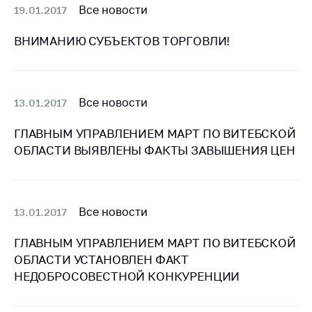
предупреждения
Все новости
19.01.2017
Общественное
ВНИМАНИЮ СУБЪЕКТОВ ТОРГОВЛИ!
обсуждение
проектов
Маркировка
товаров
Все новости
13.01.2017
Упрощение условий
ГЛАВНЫМ УПРАВЛЕНИЕМ МАРТ ПО ВИТЕБСКОЙ
ведения бизнеса
ОБЛАСТИ ВЫЯВЛЕНЫ ФАКТЫ ЗАВЫШЕНИЯ ЦЕН
Рекомендации по
предотвращению
распространения
COVID-19 для
Все новости
13.01.2017
субъектов торговли,
общественного
ГЛАВНЫМ УПРАВЛЕНИЕМ МАРТ ПО ВИТЕБСКОЙ
питания, бытового
ОБЛАСТИ УСТАНОВЛЕН ФАКТ
обслуживания
НЕДОБРОСОВЕСТНОЙ КОНКУРЕНЦИИ
Обучение по
вопросам