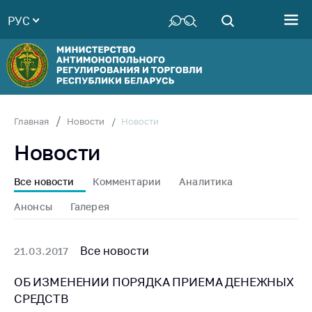
РУС
Министерство
Руководство
Структура
Министерства
Территориальные
Новости
Главная
Новости
органы
Новости
Законодательство
Антикоррупционная
Все новости
Комментарии
Аналитика
деятельность
Анонсы
Галерея
Общественно-
консультативный
совет
Все новости
21.03.2017
Соискателям
ОБ ИЗМЕНЕНИИ ПОРЯДКА ПРИЕМА ДЕНЕЖНЫХ
СРЕДСТВ
Награждения