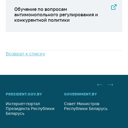
Обучение по вопросам
антимонопольного регулирования и
конкурентной политики
Возврат к списку
PRESIDENT.GOV.BY
GOVERNMENT.BY
SO
Интернет-портал
Совет Министров
Со
Президента Республики
Республики Беларусь
На
Беларусь
Ре