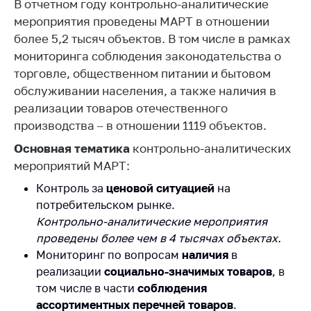
В отчетном году контрольно-аналитические
Торговля и услуги
мероприятия проведены МАРТ в отношении
более 5,2 тысяч объектов. В том числе в рамках
Регулирование и
мониторинга соблюдения законодательства о
контроль закупок
торговле, общественном питании и бытовом
Защита прав
обслуживании населения, а также наличия в
потребителей
реализации товаров отечественного
Регулирование
производства – в отношении 1119 объектов.
рекламной
Основная тематика
контрольно-аналитических
деятельности
мероприятий МАРТ:
Международное
Контроль за
ценовой ситуацией
на
сотрудничество
потребительском рынке.
Применение мер
Контрольно-аналитические мероприятия
нетарифного
проведены более чем в 4 тысячах объектах.
регулирования
Мониторинг по вопросам
наличия
в
Биржевая торговля
реализации
социально-значимых товаров
, в
том числе в части
соблюдения
Выставочная
ассортиментных перечней товаров
.