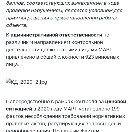
предупреждения
баллов, соответствующих выявленным в ходе
проверки нарушениям, является условием для
Общественное
приятия решения о приостановлении работы
обсуждение
проектов
объекта.
Маркировка
К
административной ответственности
по
товаров
различным направлениям контрольной
деятельности должностными лицами МАРТ
Упрощение условий
привлечено в общей сложности 923 виновных
ведения бизнеса
лица.
Рекомендации по
предотвращению
распространения
COVID-19 для
субъектов торговли,
общественного
Непосредственно в рамках контроля за
ценовой
питания, бытового
ситуацией
в 2020 году МАРТ установлено 199
обслуживания
фактов несоблюдения требований нормативных
Обучение по
правовых актов, регулирующих вопросы цен и
вопросам
ценообразования. По данным фактам