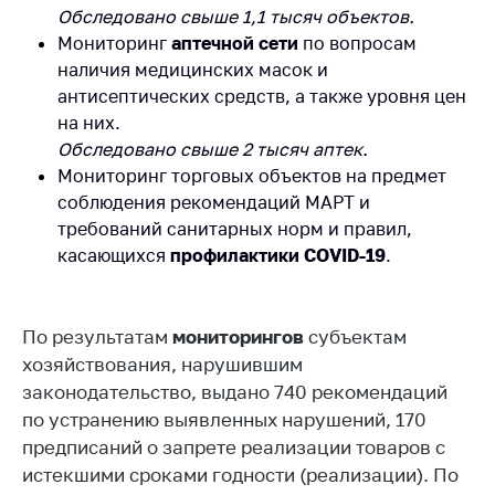
деятельность в
Обследовано свыше 1,1 тысяч объектов.
Республике
Мониторинг
аптечной сети
по вопросам
Беларусь
наличия медицинских масок и
Защита
антисептических средств, а также уровня цен
персональных
на них.
данных
Обследовано свыше 2 тысяч аптек.
Мониторинг торговых объектов на предмет
Новости
соблюдения рекомендаций МАРТ и
требований санитарных норм и правил,
Обратиться в МАРТ
касающихся
профилактики
COVID
-19
.
Личный прием
граждан и юр. лиц
Прямaя телефоннaя
По результатам
мониторингов
субъектам
линия
хозяйствования, нарушившим
законодательство, выдано 740 рекомендаций
Горячая линия
по устранению выявленных нарушений, 170
Электронные
предписаний о запрете реализации товаров с
обращения
истекшими сроками годности (реализации). По