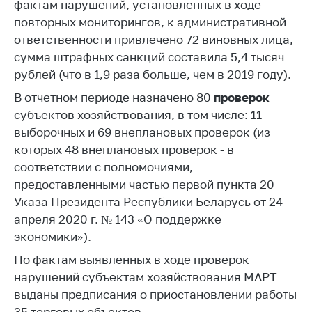
Сообщить о росте
фактам нарушений, установленных в ходе
цен на товары
повторных мониторингов, к административной
ответственности привлечено 72 виновных лица,
Сообщить о росте
сумма штрафных санкций составила 5,4 тысяч
цен на лекарства и
медицинские
рублей (что в 1,9 раза больше, чем в 2019 году).
изделия
В отчетном периоде назначено 80
проверок
Контакты
субъектов хозяйствования, в том числе: 11
выборочных и 69 внеплановых проверок (из
Адрес и режим
которых 48 внеплановых проверок - в
работы
соответствии с полномочиями,
Приемная
предоставленными частью первой пункта 20
Министра
Указа Президента Республики Беларусь от 24
Горячая линия
апреля 2020 г. № 143 «О поддержке
экономики»).
Пресс-служба
По фактам выявленных в ходе проверок
Вышестоящий
нарушений субъектам хозяйствования МАРТ
государственный
выданы предписания о приостановлении работы
орган
35 торговых объектов.