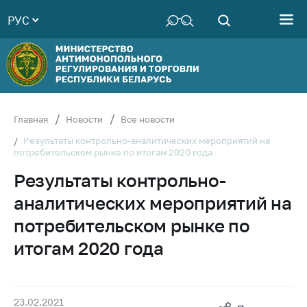
РУС
Министерство
Руководство
Структура
Министерства
Территориальные
Главная
Новости
Все новости
органы
Результаты контрольно-аналитических мероприятий на
потребительском рынке по итогам 2020 года
Законодательство
Результаты контрольно-
Антикоррупционная
деятельность
аналитических мероприятий на
Общественно-
потребительском рынке по
консультативный
итогам 2020 года
совет
Соискателям
Награждения
23.02.2021