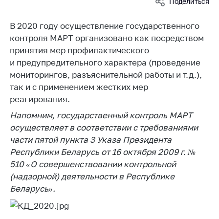
Поделиться
Белорусская
универсальная
В 2020 году осуществление государственного
товарная биржа
контроля МАРТ организовано как посредством
Общественная
принятия мер профилактического
жизнь
и предупредительного характера (проведение
мониторингов, разъяснительной работы и т.д.),
Идеологическая
работа
так и с применением жестких мер
реагирования.
Официальные
геральдические
Напомним, государственный контроль МАРТ
символы
осуществляет в соответствии с требованиями
части пятой пункта 3 Указа Президента
5 лет МАРТ
Республики Беларусь от 16 октября 2009 г. №
Деятельность
510 «О совершенствовании контрольной
(надзорной) деятельности в Республике
Ценовая политика
Беларусь».
Антимонопольное
регулирование и
конкуренция