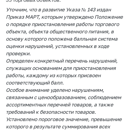
Важное на сайте
Уточним, что в развитие Указа № 143 издан
Сообщить о росте
Приказ МАРТ, которым утверждено Положение
цен
о порядке приостановления работы торгового
Ценообразование
объекта, объекта общественного питания, в
на лекарственные
основу которого положена балльная система
средства, изделия
оценки нарушений, установленных в ходе
медицинского
проверки.
назначения и
Определен конкретный перечень нарушений,
медицинскую
технику
служащих основанием для приостановления
работы, каждому из которых присвоен
Решение Комиссии
соответствующий балл.
по установлению
Особое внимание уделено нарушениям,
факта нарушения
(отсутствия)
связанным с ценообразованием, соблюдением
нарушения
ассортиментных перечней товаров, а также
антимонопольного
требований к безопасности товаров.
законодательства
Установлено пороговое значение, превышение
Предостережения и
которого в результате суммирования всех