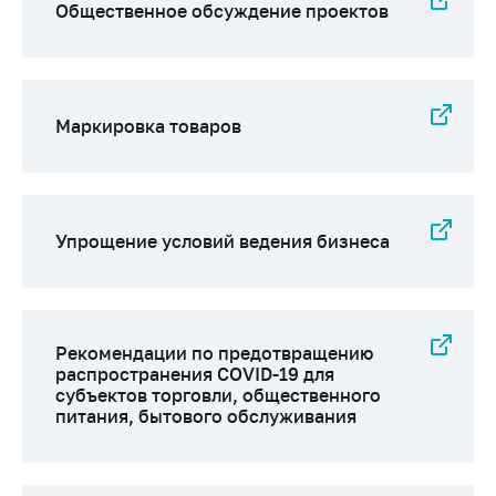
Сообщить о росте
Общественное обсуждение проектов
цен на товары
Сообщить о росте
цен на лекарства и
медицинские
Маркировка товаров
изделия
Контакты
Адрес и режим
работы
Упрощение условий ведения бизнеса
Приемная
Министра
Горячая линия
Рекомендации по предотвращению
распространения COVID-19 для
Пресс-служба
субъектов торговли, общественного
питания, бытового обслуживания
Вышестоящий
государственный
орган