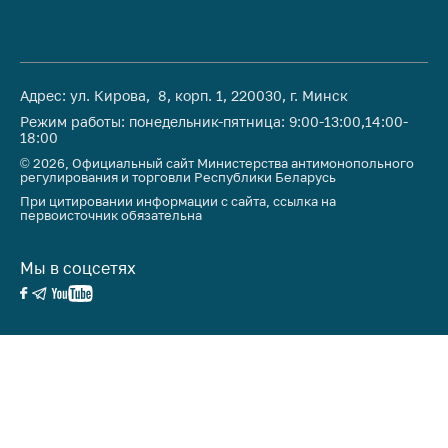
предупреждения
Общественное
обсуждение
проектов
Адрес: ул. Кирова, 8, корп. 1, 220030, г. Минск
Маркировка
Режим работы: понедельник-пятница: 9:00-13:00,14:00-
товаров
18:00
© 2026, Официальный сайт Министерства антимонопольного
Упрощение условий
регулирования и торговли Республики Беларусь
ведения бизнеса
При цитировании информации с сайта, ссылка на
первоисточник обязательна
Рекомендации по
предотвращению
Мы в соцсетях
распространения
COVID-19 для
субъектов торговли,
общественного
питания, бытового
обслуживания
Обучение по
вопросам