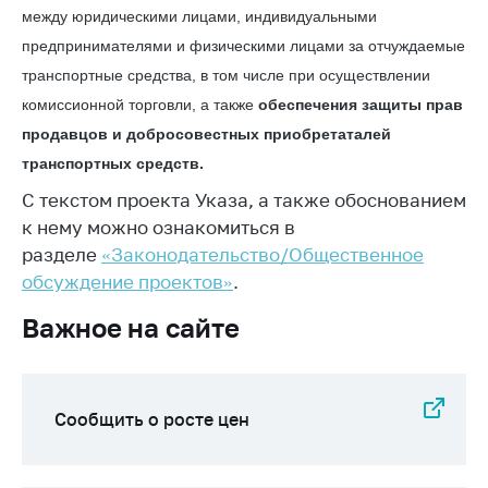
между юридическими лицами, индивидуальными
Торговля и услуги
предпринимателями и физическими лицами за отчуждаемые
Регулирование и
транспортные средства, в том числе при осуществлении
контроль закупок
комиссионной торговли, а также
обеспечения защиты прав
Защита прав
продавцов и добросовестных приобретаталей
потребителей
транспортных средств.
Регулирование
С текстом проекта Указа, а также обоснованием
рекламной
к нему можно ознакомиться в
деятельности
разделе
«Законодательство/Общественное
Международное
обсуждение проектов»
.
сотрудничество
Важное на сайте
Применение мер
нетарифного
регулирования
Сообщить о росте цен
Биржевая торговля
Выставочная