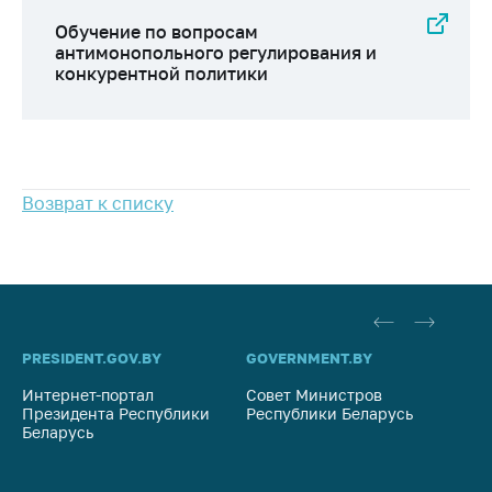
Важное на сайте
Обучение по вопросам
Сообщить о росте
антимонопольного регулирования и
конкурентной политики
цен
Ценообразование
на лекарственные
средства, изделия
медицинского
Возврат к списку
назначения и
медицинскую
технику
Решение Комиссии
по установлению
факта нарушения
PRESIDENT.GOV.BY
GOVERNMENT.BY
SO
(отсутствия)
нарушения
Интернет-портал
Совет Министров
Со
антимонопольного
Президента Республики
Республики Беларусь
На
законодательства
Беларусь
Ре
Предостережения и