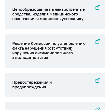
деятельность в
Республике
Ценообразование на лекарственные
Беларусь
средства, изделия медицинского
назначения и медицинскую технику
Защита
персональных
данных
Новости
Решение Комиссии по установлению
факта нарушения (отсутствия)
Обратиться в МАРТ
нарушения антимонопольного
законодательства
Личный прием
граждан и юр. лиц
Прямaя телефоннaя
линия
Предостережения и
предупреждения
Горячая линия
Электронные
обращения