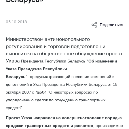
Белорусская
универсальная
товарная биржа
05.10.2018
Поделиться
Общественная
жизнь
Министерством антимонопольного
Идеологическая
регулирования и торговли подготовлен и
работа
выносится на общественное обсуждение проект
Указа
Официальные
Президента Республики Беларусь
"Об изменении
геральдические
Указа Президента Республики
символы
Беларусь"
,
предусматривающий внесение изменений и
5 лет МАРТ
дополнений в Указ Президента Республики Беларусь от 15
октября 2007 г. №504 "О некоторых вопросах по
Деятельность
упорядочению сделок по отчуждению транспортных
Ценовая политика
средств".
Антимонопольное
Проект Указа направлен на совершенствование порядка
регулирование и
продажи траспортных средств и расчетов
, производимых
конкуренция