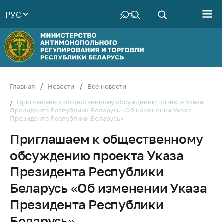
РУС
Министерство
Руководство
Структура
Министерства
Территориальные
Главная
Новости
Все новости
органы
Приглашаем к общественному обсуждению проекта Указа
Президента Республики Беларусь «Об изменении Указа
Законодательство
Президента Республики Беларусь»
Антикоррупционная
Приглашаем к общественному
деятельность
обсуждению проекта Указа
Общественно-
консультативный
Президента Республики
совет
Беларусь «Об изменении Указа
Соискателям
Президента Республики
Награждения
Беларусь»