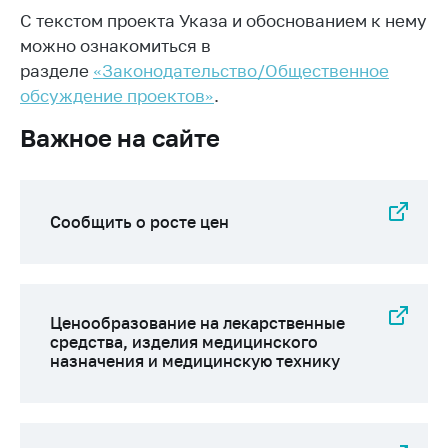
С текстом проекта Указа и обоснованием к нему
Торговля и услуги
можно ознакомиться в
Регулирование и
разделе
«Законодательство/Общественное
контроль закупок
обсуждение проектов»
.
Защита прав
Важное на сайте
потребителей
Регулирование
рекламной
деятельности
Сообщить о росте цен
Международное
сотрудничество
Применение мер
Ценообразование на лекарственные
нетарифного
средства, изделия медицинского
регулирования
назначения и медицинскую технику
Биржевая торговля
Выставочная