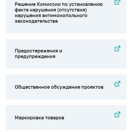
деятельность в
Решение Комиссии по установлению
Республике
факта нарушения (отсутствия)
Беларусь
нарушения антимонопольного
законодательства
Защита
персональных
данных
Новости
Предостережения и
предупреждения
Обратиться в МАРТ
Личный прием
граждан и юр. лиц
Общественное обсуждение проектов
Прямaя телефоннaя
линия
Горячая линия
Электронные
Маркировка товаров
обращения