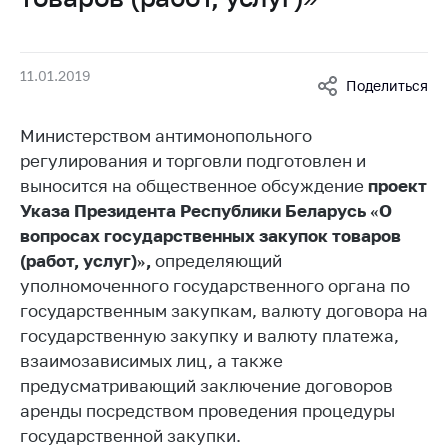
Белорусская
универсальная
товарная биржа
11.01.2019
Поделиться
Общественная
жизнь
Министерством антимонопольного
Идеологическая
регулирования и торговли подготовлен и
работа
выносится на общественное обсуждение
проект
Указа Президента Республики Беларусь «О
Официальные
геральдические
вопросах государственных закупок товаров
символы
(работ, услуг)»,
определяющий
уполномоченного государственного органа по
5 лет МАРТ
государственным закупкам, валюту договора на
Деятельность
государственную закупку и валюту платежа,
взаимозависимых лиц, а также
Ценовая политика
предусматривающий заключение договоров
Антимонопольное
аренды посредством проведения процедуры
регулирование и
государственной закупки.
конкуренция