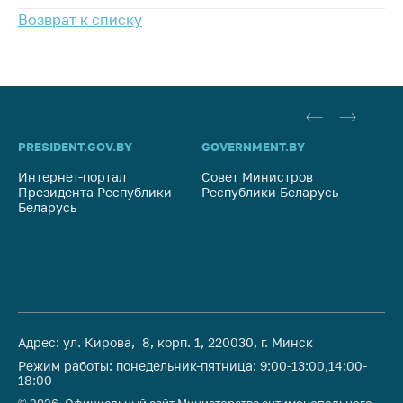
Важное на сайте
Возврат к списку
Сообщить о росте
цен
Ценообразование
на лекарственные
средства, изделия
PRESIDENT.GOV.BY
GOVERNMENT.BY
SO
медицинского
назначения и
Интернет-портал
Совет Министров
Со
медицинскую
Президента Республики
Республики Беларусь
На
технику
Беларусь
Ре
Решение Комиссии
по установлению
факта нарушения
(отсутствия)
нарушения
антимонопольного
Адрес: ул. Кирова, 8, корп. 1, 220030, г. Минск
законодательства
Режим работы: понедельник-пятница: 9:00-13:00,14:00-
18:00
Предостережения и