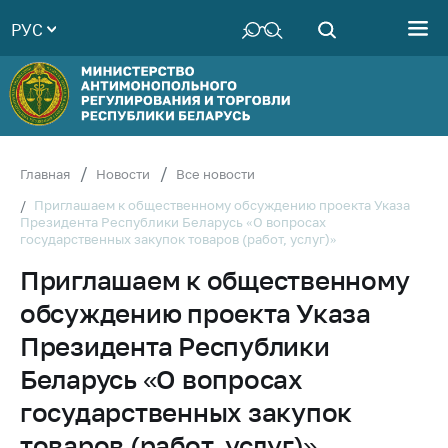
РУС
Министерство
Руководство
Структура
Министерства
Территориальные
Главная
Новости
Все новости
органы
Приглашаем к общественному обсуждению проекта Указа
Президента Республики Беларусь «О вопросах
Законодательство
государственных закупок товаров (работ, услуг)»
Антикоррупционная
Приглашаем к общественному
деятельность
обсуждению проекта Указа
Общественно-
консультативный
Президента Республики
совет
Беларусь «О вопросах
Соискателям
государственных закупок
Награждения
товаров (работ, услуг)»