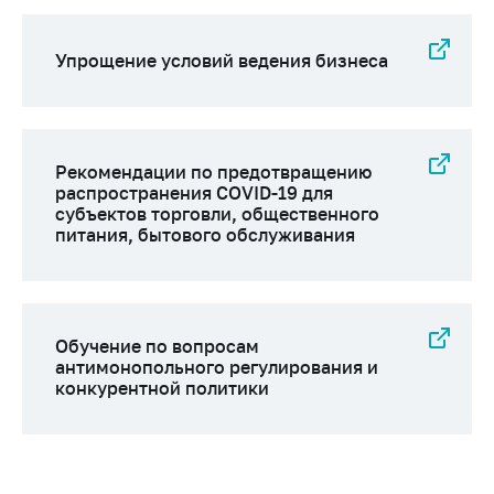
Сообщить о росте
цен на товары
Упрощение условий ведения бизнеса
Сообщить о росте
цен на лекарства и
медицинские
изделия
Рекомендации по предотвращению
Контакты
распространения COVID-19 для
субъектов торговли, общественного
Адрес и режим
питания, бытового обслуживания
работы
Приемная
Министра
Горячая линия
Обучение по вопросам
антимонопольного регулирования и
Пресс-служба
конкурентной политики
Вышестоящий
государственный
орган