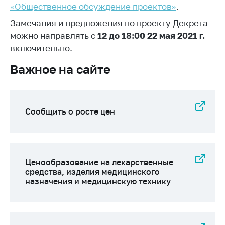
«Общественное обсуждение проектов»
.
Торговля и услуги
Замечания и предложения по проекту Декрета
Регулирование и
можно направлять c
12 до
18:00
22 мая 2021 г.
контроль закупок
включительно.
Защита прав
Важное на сайте
потребителей
Регулирование
рекламной
деятельности
Сообщить о росте цен
Международное
сотрудничество
Применение мер
Ценообразование на лекарственные
нетарифного
средства, изделия медицинского
регулирования
назначения и медицинскую технику
Биржевая торговля
Выставочная