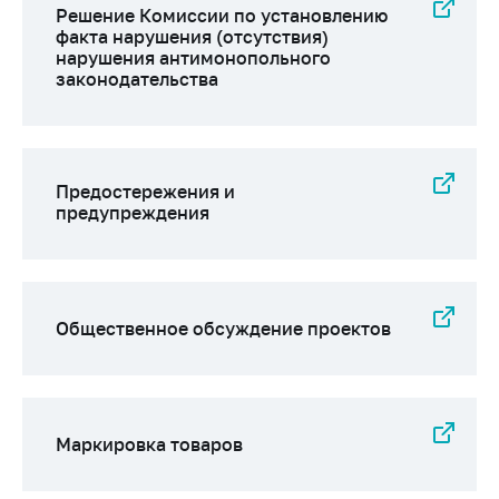
деятельность в
Решение Комиссии по установлению
Республике
факта нарушения (отсутствия)
Беларусь
нарушения антимонопольного
законодательства
Защита
персональных
данных
Новости
Предостережения и
предупреждения
Обратиться в МАРТ
Личный прием
граждан и юр. лиц
Общественное обсуждение проектов
Прямaя телефоннaя
линия
Горячая линия
Электронные
Маркировка товаров
обращения