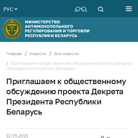
РУС
Министерство
Руководство
Структура
Министерства
Территориальные
Главная
Новости
Все новости
органы
Приглашаем к общественному обсуждению проекта Декрета
Президента Республики Беларусь
Законодательство
Приглашаем к общественному
Антикоррупционная
деятельность
обсуждению проекта Декрета
Общественно-
Президента Республики
консультативный
Беларусь
совет
Соискателям
Награждения
12.05.2021