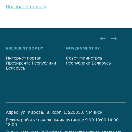
Важное на сайте
Возврат к списку
Сообщить о росте
цен
Ценообразование
на лекарственные
средства, изделия
PRESIDENT.GOV.BY
GOVERNMENT.BY
SO
медицинского
назначения и
Интернет-портал
Совет Министров
Со
медицинскую
Президента Республики
Республики Беларусь
На
технику
Беларусь
Ре
Решение Комиссии
по установлению
факта нарушения
(отсутствия)
нарушения
антимонопольного
Адрес: ул. Кирова, 8, корп. 1, 220030, г. Минск
законодательства
Режим работы: понедельник-пятница: 9:00-13:00,14:00-
18:00
Предостережения и