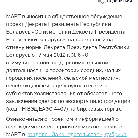
Поделиться
Белорусская
универсальная
МАРТ выносит на общественное обсуждение
товарная биржа
проект Декрета Президента Республики
Общественная
Беларусь «Об изменении Декрета Президента
жизнь
Республики Беларусь», направленный на
отмену нормы Декрета Президента Республики
Идеологическая
работа
Беларусь от 7 мая 2012 г. № 6 «О
стимулировании предпринимательской
Официальные
деятельности на территории средних, малых
геральдические
городских поселений, сельской местности»,
символы
освобождающей отдельную категорию
5 лет МАРТ
субъектов хозяйствования от обязательного
заключения сделок по экспорту пилопродукции
Деятельность
(код ТН ВЭД ЕАЭС 4407) на биржевых торгах.
Ценовая политика
Ознакомиться с проектом и информацией о
Антимонопольное
необходимости его принятия можно на сайте
регулирование и
МАРТ в
разделе «Законодательство», рубрика
конкуренция