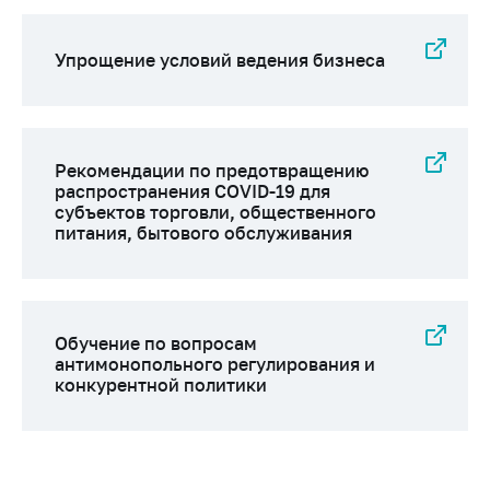
Сообщить о росте
цен на товары
Упрощение условий ведения бизнеса
Сообщить о росте
цен на лекарства и
медицинские
изделия
Рекомендации по предотвращению
Контакты
распространения COVID-19 для
субъектов торговли, общественного
Адрес и режим
питания, бытового обслуживания
работы
Приемная
Министра
Горячая линия
Обучение по вопросам
антимонопольного регулирования и
Пресс-служба
конкурентной политики
Вышестоящий
государственный
орган