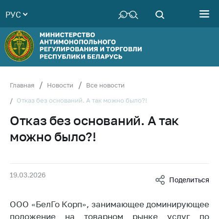
РУС
Министерство
Руководство
Структура
Министерства
Территориальные
Главная
Новости
Все новости
органы
Отказ без оснований. А так можно было?!
Законодательство
Отказ без оснований. А так
Антикоррупционная
можно было?!
деятельность
Общественно-
консультативный
19.03.2026
совет
Поделиться
Соискателям
ООО «БелГо Корп», занимающее доминирующее
Награждения
положение на товарном рынке услуг по