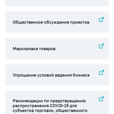
деятельность в
Республике
Беларусь
Защита
Общественное обсуждение проектов
персональных
данных
Новости
Маркировка товаров
Обратиться в МАРТ
Личный прием
граждан и юр. лиц
Упрощение условий ведения бизнеса
Прямaя телефоннaя
линия
Горячая линия
Электронные
Рекомендации по предотвращению
распространения COVID-19 для
обращения
субъектов торговли, общественного