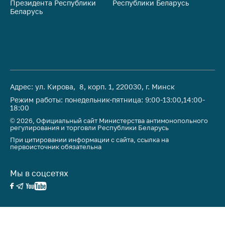
Президента Республики
Республики Беларусь
На
Важное на сайте
Беларусь
Ре
Сообщить о росте
цен
Ценообразование
на лекарственные
средства, изделия
медицинского
Адрес: ул. Кирова, 8, корп. 1, 220030, г. Минск
назначения и
Режим работы: понедельник-пятница: 9:00-13:00,14:00-
медицинскую
18:00
технику
© 2026, Официальный сайт Министерства антимонопольного
регулирования и торговли Республики Беларусь
Решение Комиссии
При цитировании информации с сайта, ссылка на
по установлению
первоисточник обязательна
факта нарушения
(отсутствия)
Мы в соцсетях
нарушения
антимонопольного
законодательства
Предостережения и