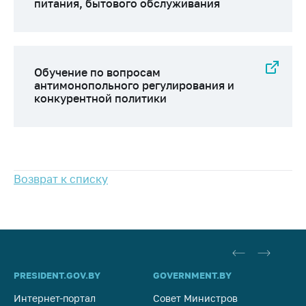
Сообщить о росте
питания, бытового обслуживания
цен на товары
Сообщить о росте
цен на лекарства и
медицинские
Обучение по вопросам
изделия
антимонопольного регулирования и
конкурентной политики
Контакты
Адрес и режим
работы
Приемная
Возврат к списку
Министра
Горячая линия
Пресс-служба
Вышестоящий
государственный
PRESIDENT.GOV.BY
GOVERNMENT.BY
SO
орган
Интернет-портал
Совет Министров
Со