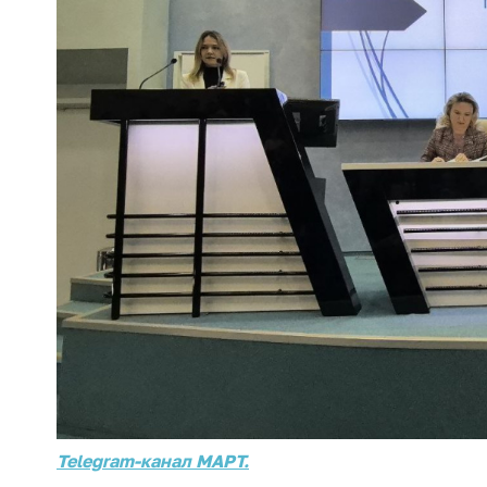
регулирование и
средс
конкуренция
меди
назна
Торговля и услуги
меди
Регулирование и
техни
контроль закупок
Реше
Защита прав
по ус
потребителей
факт
(отсу
Регулирование
нару
рекламной
анти
деятельности
закон
Международное
Пред
сотрудничество
и пр
Применение мер
Обще
нетарифного
обсу
регулирования
прое
Telegram-канал МАРТ.
Биржевая торговля