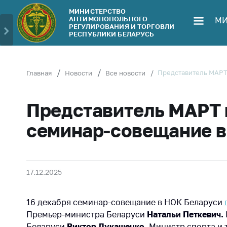
МИНИСТЕРСТВО
АНТИМОНОПОЛЬНОГО
МИ
Министерство
Обрати
РЕГУЛИРОВАНИЯ И ТОРГОВЛИ
РЕСПУБЛИКИ БЕЛАРУСЬ
Руководство
Личн
гражд
Структура
Министерства
Прям
Представитель МАРТ
Главная
Новости
Все новости
телеф
Территориальные
органы
Горяч
Представитель МАРТ 
Законодательство
Элек
семинар-совещание в
обра
Антикоррупционная
деятельность
Сообщ
цен н
Общественно-
17.12.2025
консультативный
Сообщ
совет
цен н
16 декабря семинар-совещание в НОК Беларуси
меди
Соискателям
изде
Премьер-министра Беларуси
Натальи Петкевич.
Беларуси
Виктор Лукашенко
, Министр спорта и