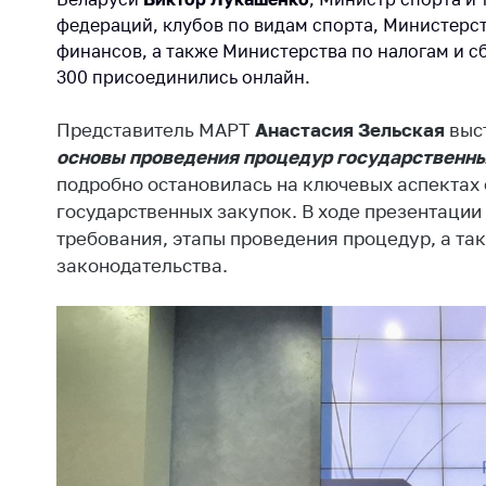
Награждения
Контак
федераций, клубов по видам спорта, Министерст
Белорусская
финансов, а также Министерства по налогам и сб
Адрес
универсальная
300 присоединились онлайн.
рабо
товарная биржа
Прие
Представитель МАРТ
Анастасия Зельская
выст
Общественная
Мини
жизнь
основы проведения процедур государственны
Горяч
подробно остановилась на ключевых аспектах
Идеологическая
государственных закупок. В ходе презентаци
работа
Прес
требования, этапы проведения процедур, а т
Официальные
Выше
законодательства.
геральдические
госу
символы
орга
5 лет МАРТ
Важное 
Сообщ
Деятельность
цен
Ценовая политика
Цено
Антимонопольное
на ле