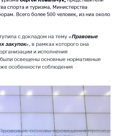
ты
ва спорта и туризма, Министерства
орам. Всего более 500 человек, из них около
 и режим
ты
мная
упила с докладом на тему
«Правовые
стра
х закупок»
, в рамках которого она
ая линия
 организации и исполнения
и были освещены основные нормативные
с-служба
акже особенности соблюдения
стоящий
дарственный
н
на сайте
ить о росте
образование
карственные