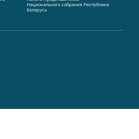
Национального собрания Республики
респуб
Беларусь
систем
гражда