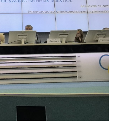
тва, изделия
цинского
чения и
цинскую
ку
ние Комиссии
тановлению
а нарушения
тствия)
шения
монопольного
одательства
остережения
едупреждения
ственное
ждение
ктов