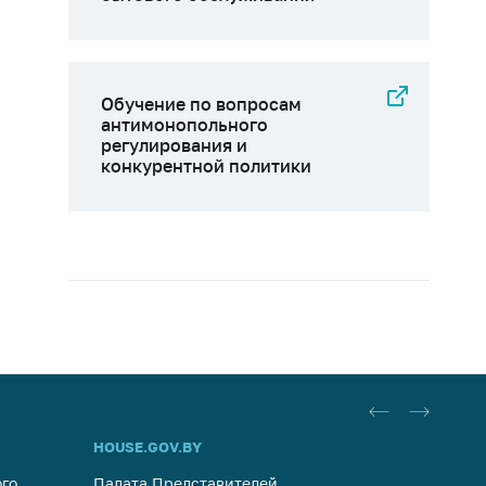
Обучение по вопросам
антимонопольного
регулирования и
конкурентной политики
HOUSE.GOV.BY
ОБРАЩ
го
Палата Представителей
Госуда