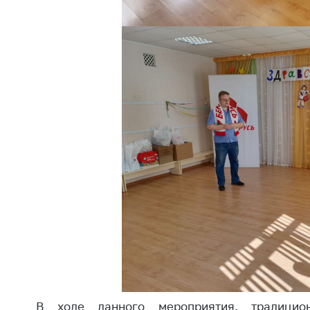
регулирование и
средс
конкуренция
меди
назна
Торговля и услуги
меди
Регулирование и
техни
контроль закупок
Реше
Защита прав
по ус
потребителей
факт
(отсу
Регулирование
нару
рекламной
анти
деятельности
закон
Международное
Пред
сотрудничество
и пр
Применение мер
Обще
нетарифного
обсу
регулирования
прое
В ходе данного мероприятия, традицио
Биржевая торговля