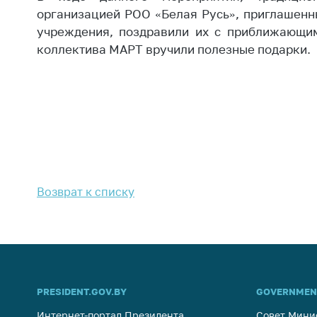
Марк
организацией РОО «Белая Русь», приглашенн
това
Выставочная
учреждения, поздравили их с приближающим
деятельность в
Упро
коллектива МАРТ вручили полезные подарки.
Республике
услов
Беларусь
бизн
Защита
Реко
персональных
пред
данных
расп
COVID
Новости
субъе
торго
Возврат к списку
обще
питан
обсл
Обуч
вопр
анти
PRESIDENT.GOV.BY
GOVERNMEN
регул
конк
Интернет-портал Президента
Совет Мини