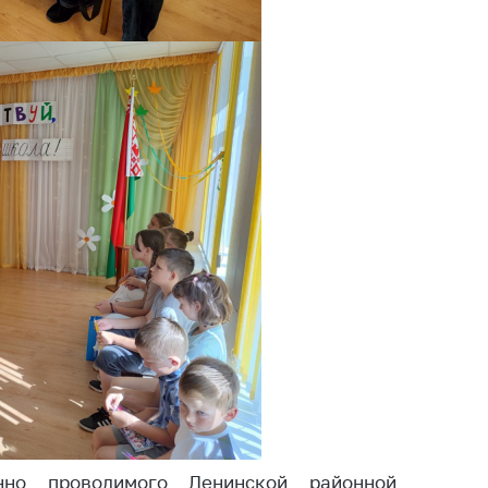
тва, изделия
цинского
чения и
цинскую
ку
ние Комиссии
тановлению
а нарушения
тствия)
шения
монопольного
одательства
остережения
едупреждения
ственное
ждение
ктов
нно проводимого Ленинской районной