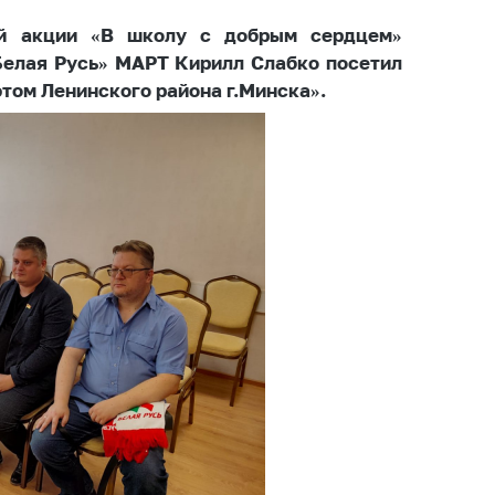
ты
ой акции «В школу с добрым сердцем»
 и режим
Белая Русь» МАРТ Кирилл Слабко посетил
ты
том Ленинского района г.Минска».
мная
стра
ая линия
с-служба
стоящий
дарственный
н
на сайте
ить о росте
образование
карственные