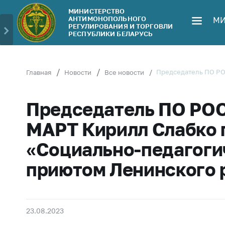
МИНИСТЕРСТВО
АНТИМОНОПОЛЬНОГО
МИ
Министерство
Обрати
РЕГУЛИРОВАНИЯ И ТОРГОВЛИ
РЕСПУБЛИКИ БЕЛАРУСЬ
Руководство
Личн
гражд
Структура
Министерства
Прям
Председатель ПО РО
Главная
Новости
Все новости
телеф
Территориальные
органы
Горяч
Председатель ПО РОО
Законодательство
Элек
МАРТ Кирилл Слабко 
обра
Антикоррупционная
«Социально-педагоги
деятельность
Сообщ
цен н
приютом Ленинского 
Общественно-
консультативный
Сообщ
совет
цен н
меди
Соискателям
23.08.2023
изде