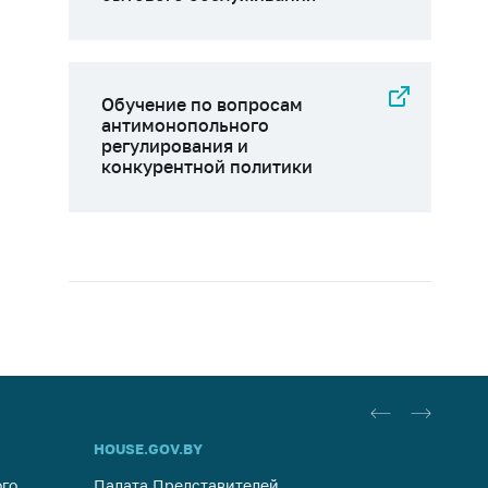
Обучение по вопросам
антимонопольного
регулирования и
конкурентной политики
HOUSE.GOV.BY
ОБРАЩ
го
Палата Представителей
Госуда