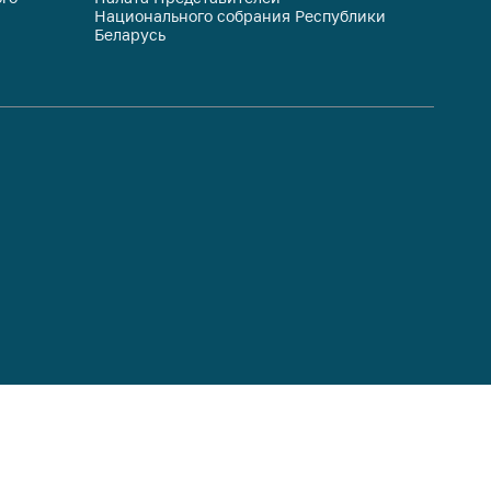
Национального собрания Республики
респуб
Беларусь
систем
гражда