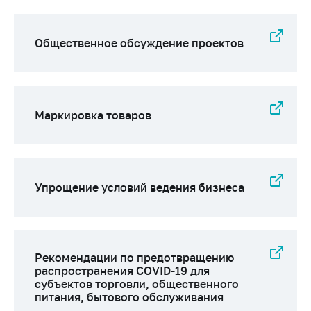
деятельность в
Республике
Беларусь
Общественное обсуждение проектов
Защита
персональных
данных
Новости
Маркировка товаров
Обратиться в МАРТ
Личный прием
граждан и юр. лиц
Упрощение условий ведения бизнеса
Прямaя телефоннaя
линия
Горячая линия
Рекомендации по предотвращению
распространения COVID-19 для
Электронные
субъектов торговли, общественного
обращения
питания, бытового обслуживания