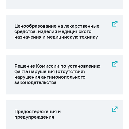
Торговля и услуги
Регулирование и
контроль закупок
Ценообразование на лекарственные
средства, изделия медицинского
Защита прав
назначения и медицинскую технику
потребителей
Регулирование
рекламной
деятельности
Решение Комиссии по установлению
факта нарушения (отсутствия)
Международное
нарушения антимонопольного
сотрудничество
законодательства
Применение мер
нетарифного
регулирования
Предостережения и
Биржевая торговля
предупреждения
Выставочная