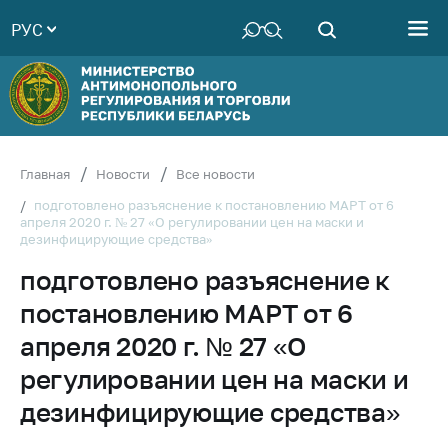
РУС
Министерство
Руководство
Структура
Министерства
Территориальные
Главная
Новости
Все новости
органы
подготовлено разъяснение к постановлению МАРТ от 6
апреля 2020 г. № 27 «О регулировании цен на маски и
Законодательство
дезинфицирующие средства»
Антикоррупционная
подготовлено разъяснение к
деятельность
постановлению МАРТ от 6
Общественно-
консультативный
апреля 2020 г. № 27 «О
совет
регулировании цен на маски и
Соискателям
дезинфицирующие средства»
Награждения