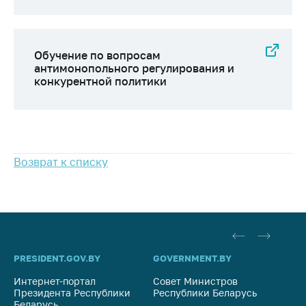
Сообщить о росте
цен на товары
Сообщить о росте
Обучение по вопросам
цен на лекарства и
антимонопольного регулирования и
медицинские
конкурентной политики
изделия
Контакты
Адрес и режим
работы
Возврат к списку
Приемная
Министра
Горячая линия
Пресс-служба
PRESIDENT.GOV.BY
GOVERNMENT.BY
SO
Вышестоящий
государственный
Интернет-портал
Совет Министров
Со
орган
Президента Республики
Республики Беларусь
На
Беларусь
Ре