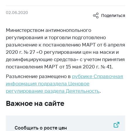
Белорусская
универсальная
02.06.2020
Поделиться
товарная биржа
Общественная
Министерством антимонопольного
жизнь
регулирования и торговли подготовлено
разъяснение к постановлению МАРТ от 6 апреля
Идеологическая
работа
2020 г. № 27 «О регулировании цен на маски и
дезинфицирующие средства» с учетом принятия
Официальные
постановления МАРТ от 15 мая 2020 г. № 41.
геральдические
символы
Разъяснение размещено в
рубрике Справочная
информация подраздела Ценовое
5 лет МАРТ
регулирование раздела Деятельность
.
Деятельность
Важное на сайте
Ценовая политика
Антимонопольное
регулирование и
Сообщить о росте цен
конкуренция