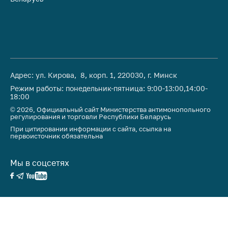
Важное на сайте
Сообщить о росте
цен
Ценообразование
на лекарственные
средства, изделия
Адрес: ул. Кирова, 8, корп. 1, 220030, г. Минск
медицинского
Режим работы: понедельник-пятница: 9:00-13:00,14:00-
назначения и
18:00
медицинскую
© 2026, Официальный сайт Министерства антимонопольного
регулирования и торговли Республики Беларусь
технику
При цитировании информации с сайта, ссылка на
Решение Комиссии
первоисточник обязательна
по установлению
факта нарушения
Мы в соцсетях
(отсутствия)
нарушения
антимонопольного
законодательства
Предостережения и