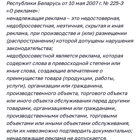
деятельность в
Республики Беларусь от 10 мая 2007 г. № 225-З
Республике
«О рекламе»:
Беларусь
ненадлежащая реклама – это недостоверная,
Защита
недобросовестная, неэтичная, скрытая и иная
персональных
реклама, при производстве и (или) размещении
данных
(распространении) которой допущены нарушения
законодательства;
Новости
недобросовестной является реклама, которая
содержит слова в превосходной степени или
Обратиться в МАРТ
иные слова, создающие впечатление о
Личный прием
преимуществе товара (продукции, работы,
граждан и юр. лиц
услуги), организации или гражданина,
производственного объекта, торгового объекта
Прямaя телефоннaя
или иного объекта обслуживания перед другими
линия
товарами, организациями или гражданами,
Горячая линия
производственными объектами, торговыми
объектами или иными объектами обслуживания,
Электронные
обращения
если их невозможно подтвердить документально;
ненадлежащая реклама не допускается.