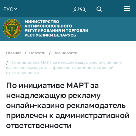
РУС
Министерство
Руководство
Структура
Министерства
Территориальные
Главная
Новости
Все новости
органы
По инициативе МАРТ за ненадлежащую рекламу онлайн-
казино рекламодатель привлечен к административной
Законодательство
ответственности
Антикоррупционная
По инициативе МАРТ за
деятельность
ненадлежащую рекламу
Общественно-
консультативный
онлайн-казино рекламодатель
совет
привлечен к административной
Соискателям
ответственности
Награждения