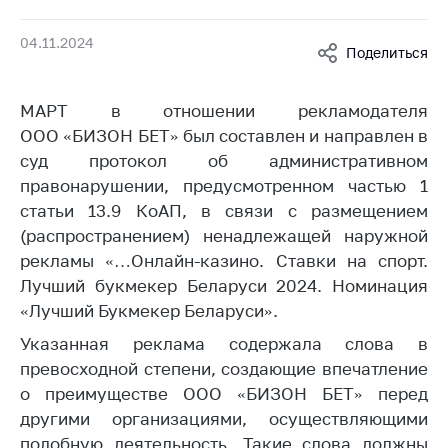
Белорусская
универсальная
04.11.2024
Поделиться
товарная биржа
Общественная
МАРТ в отношении рекламодателя
жизнь
ООО «БИЗОН БЕТ» был составлен и направлен в
Идеологическая
суд протокол об административном
работа
правонарушении, предусмотренном частью 1
статьи 13.9 КоАП, в связи с размещением
Официальные
геральдические
(распространением) ненадлежащей наружной
символы
рекламы «…Онлайн-казино. Ставки на спорт.
Лучший букмекер Беларуси 2024. Номинация
5 лет МАРТ
«Лучший Букмекер Беларуси».
Деятельность
Указанная реклама содержала слова в
Ценовая политика
превосходной степени, создающие впечатление
о преимуществе ООО «БИЗОН БЕТ» перед
Антимонопольное
другими организациями, осуществляющими
регулирование и
конкуренция
подобную деятельность. Такие слова должны