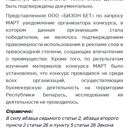
быть подтверждены документально.
Торговля и услуги
Представленное ООО «БИЗОН БЕТ» по запросу
Регулирование и
МАРТ уведомление организатора конкурса, в
контроль закупок
котором данная организация стала
Защита прав
победителем, не являлось подтверждением
потребителей
правомерности использования в рекламе слов в
превосходной степени, создающих впечатление
Регулирование
рекламной
о преимуществе. Кроме того, по результатам
деятельности
изучения материалов конкурса МАРТ было
установлено, что конкурс проводился не среди
Международное
сотрудничество
всех организаций, осуществляющих
букмекерскую деятельность на территории
Применение мер
Республики Беларусь, исследование их
нетарифного
деятельности не проводилось.
регулирования
Справочно:
Биржевая торговля
В силу абзаца седьмого статьи 2, абзаца второго
Выставочная
пункта 2 статьи 26 и пункту 5 статьи 26 Закона