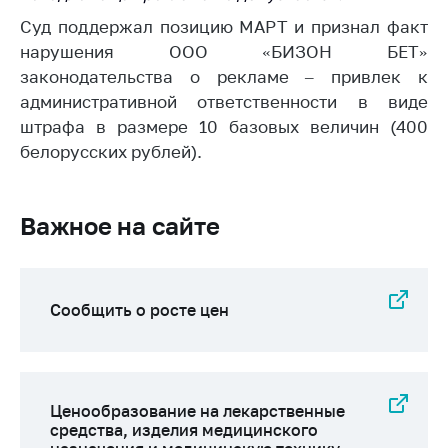
Сообщить о росте
цен на товары
Суд поддержал позицию МАРТ и признал факт
нарушения ООО «БИЗОН БЕТ»
Сообщить о росте
законодательства о рекламе – привлек к
цен на лекарства и
административной ответственности в виде
медицинские
изделия
штрафа в размере 10 базовых величин (400
белорусских рублей).
Контакты
Адрес и режим
работы
Важное на сайте
Приемная
Министра
Горячая линия
Сообщить о росте цен
Пресс-служба
Вышестоящий
государственный
Ценообразование на лекарственные
орган
средства, изделия медицинского