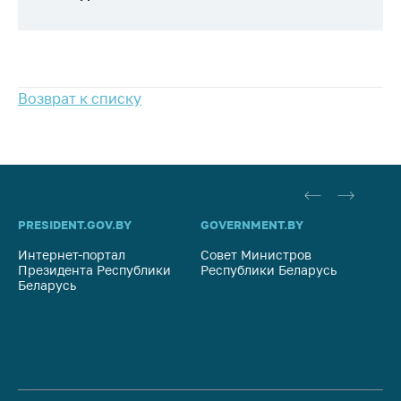
антимонопольного
регулирования и
конкурентной
политики
Возврат к списку
PRESIDENT.GOV.BY
GOVERNMENT.BY
SO
Интернет-портал
Совет Министров
Со
Президента Республики
Республики Беларусь
На
Беларусь
Ре