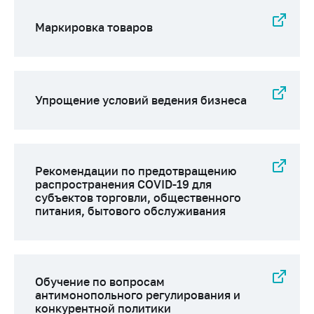
предупреждения
Общественное
Маркировка товаров
обсуждение
проектов
Маркировка
товаров
Упрощение условий ведения бизнеса
Упрощение условий
ведения бизнеса
Рекомендации по
Рекомендации по предотвращению
предотвращению
распространения COVID-19 для
распространения
субъектов торговли, общественного
COVID-19 для
питания, бытового обслуживания
субъектов торговли,
общественного
питания, бытового
обслуживания
Обучение по вопросам
Обучение по
антимонопольного регулирования и
вопросам
конкурентной политики