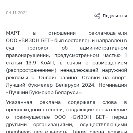
Белорусская
универсальная
04.11.2024
Поделиться
товарная биржа
Общественная
МАРТ в отношении рекламодателя
жизнь
ООО «БИЗОН БЕТ» был составлен и направлен в
Идеологическая
суд протокол об административном
работа
правонарушении, предусмотренном частью 1
статьи 13.9 КоАП, в связи с размещением
Официальные
геральдические
(распространением) ненадлежащей наружной
символы
рекламы «…Онлайн-казино. Ставки на спорт.
Лучший букмекер Беларуси 2024. Номинация
5 лет МАРТ
«Лучший Букмекер Беларуси».
Деятельность
Указанная реклама содержала слова в
Ценовая политика
превосходной степени, создающие впечатление
о преимуществе ООО «БИЗОН БЕТ» перед
Антимонопольное
другими организациями, осуществляющими
регулирование и
конкуренция
подобную деятельность. Такие слова должны