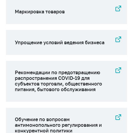
предупреждения
Общественное
Маркировка товаров
обсуждение
проектов
Маркировка
товаров
Упрощение условий ведения бизнеса
Упрощение условий
ведения бизнеса
Рекомендации по
Рекомендации по предотвращению
предотвращению
распространения COVID-19 для
распространения
субъектов торговли, общественного
COVID-19 для
питания, бытового обслуживания
субъектов торговли,
общественного
питания, бытового
обслуживания
Обучение по вопросам
Обучение по
антимонопольного регулирования и
вопросам
конкурентной политики