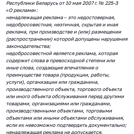
деятельность в
Республики Беларусь от 10 мая 2007 г. № 225-З
Республике
«О рекламе»:
Беларусь
ненадлежащая реклама – это недостоверная,
Защита
недобросовестная, неэтичная, скрытая и иная
персональных
реклама, при производстве и (или) размещении
данных
(распространении) которой допущены нарушения
законодательства;
Новости
недобросовестной является реклама, которая
содержит слова в превосходной степени или
Обратиться в МАРТ
иные слова, создающие впечатление о
Личный прием
преимуществе товара (продукции, работы,
граждан и юр. лиц
услуги), организации или гражданина,
производственного объекта, торгового объекта
Прямaя телефоннaя
или иного объекта обслуживания перед другими
линия
товарами, организациями или гражданами,
Горячая линия
производственными объектами, торговыми
объектами или иными объектами обслуживания,
Электронные
обращения
если их невозможно подтвердить документально;
ненадлежащая реклама не допускается.