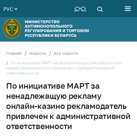
РУС
Министерство
Руководство
Структура
Министерства
Территориальные
Главная
Новости
Все новости
органы
По инициативе МАРТ за ненадлежащую рекламу онлайн-
казино рекламодатель привлечен к административной
Законодательство
ответственности
Антикоррупционная
По инициативе МАРТ за
деятельность
ненадлежащую рекламу
Общественно-
консультативный
онлайн-казино рекламодатель
совет
привлечен к административной
Соискателям
ответственности
Награждения