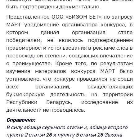
быть подтверждены документально.
Торговля и услуги
Представленное ООО «БИЗОН БЕТ» по запросу
Регулирование и
МАРТ уведомление организатора конкурса, в
контроль закупок
котором данная организация стала
Защита прав
победителем, не являлось подтверждением
потребителей
правомерности использования в рекламе слов в
превосходной степени, создающих впечатление
Регулирование
рекламной
о преимуществе. Кроме того, по результатам
деятельности
изучения материалов конкурса МАРТ было
установлено, что конкурс проводился не среди
Международное
сотрудничество
всех организаций, осуществляющих
букмекерскую деятельность на территории
Применение мер
Республики Беларусь, исследование их
нетарифного
деятельности не проводилось.
регулирования
Справочно:
Биржевая торговля
В силу абзаца седьмого статьи 2, абзаца второго
Выставочная
пункта 2 статьи 26 и пункту 5 статьи 26 Закона