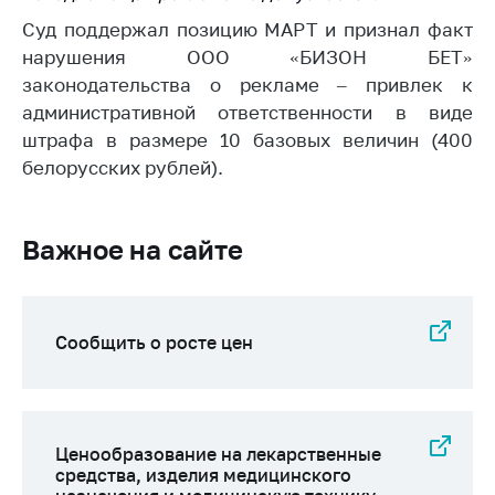
Сообщить о росте
цен на товары
Суд поддержал позицию МАРТ и признал факт
нарушения ООО «БИЗОН БЕТ»
Сообщить о росте
законодательства о рекламе – привлек к
цен на лекарства и
административной ответственности в виде
медицинские
изделия
штрафа в размере 10 базовых величин (400
белорусских рублей).
Контакты
Адрес и режим
работы
Важное на сайте
Приемная
Министра
Горячая линия
Сообщить о росте цен
Пресс-служба
Вышестоящий
государственный
Ценообразование на лекарственные
орган
средства, изделия медицинского