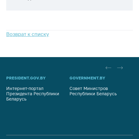
антимонопольного
регулирования и
конкурентной
политики
Возврат к списку
PRESIDENT.GOV.BY
GOVERNMENT.BY
SO
Интернет-портал
Совет Министров
Со
Президента Республики
Республики Беларусь
На
Беларусь
Ре