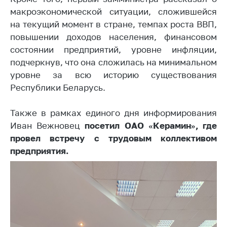
деятельность в
Республике
макроэкономической ситуации, сложившейся
Беларусь
на текущий момент в стране, темпах роста ВВП,
повышении доходов населения, финансовом
Защита
состоянии предприятий, уровне инфляции,
персональных
данных
подчеркнув, что она сложилась на минимальном
уровне за всю историю существования
Новости
Республики Беларусь.
Обратиться в МАРТ
Также в рамках единого дня информирования
Личный прием
Иван Вежновец
посетил ОАО «Керамин», где
граждан и юр. лиц
провел встречу с трудовым коллективом
предприятия.
Прямaя телефоннaя
линия
Горячая линия
Электронные
обращения