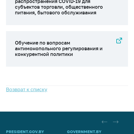
распространения COVID-19 для
субъектов торговли, общественного
питания, бытового обслуживания
Обучение по вопросам
антимонопольного регулирования и
конкурентной политики
Возврат к списку
PRESIDENT.GOV.BY
GOVERNMENT.BY
SO