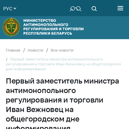
РУС
Министерство
Руководство
Структура
Министерства
Территориальные
Главная
Новости
Все новости
органы
Первый заместитель министра антимонопольного
регулирования и торговли Иван Вежновец на общегородском
Законодательство
дне информирования
Антикоррупционная
Первый заместитель министра
деятельность
антимонопольного
Общественно-
консультативный
регулирования и торговли
совет
Иван Вежновец на
Соискателям
общегородском дне
Награждения
информирования