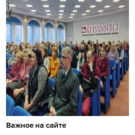
Важное на сайте
Сообщить о росте
цен
Ценообразование
на лекарственные
средства, изделия
медицинского
назначения и
медицинскую
технику
Решение Комиссии
по установлению
факта нарушения
(отсутствия)
нарушения
антимонопольного
законодательства
Важное на сайте
Предостережения и