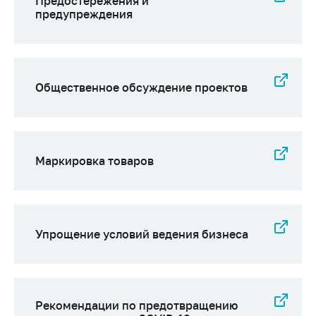
Предостережения и
антимонопольного
предупреждения
регулирования и
конкурентной
политики
Общественное обсуждение проектов
Маркировка товаров
Упрощение условий ведения бизнеса
Рекомендации по предотвращению