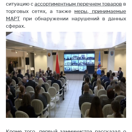
ситуацию с
ассортиментным перечнем товаров
в
Торговля и услуги
торговых сетях, а также
меры, принимаемые
МАРТ
при обнаружении нарушений в данных
Регулирование и
контроль закупок
сферах.
Защита прав
потребителей
Регулирование
рекламной
деятельности
Международное
сотрудничество
Применение мер
нетарифного
регулирования
Биржевая торговля
Выставочная
Кроме того, первый замминистра рассказал о