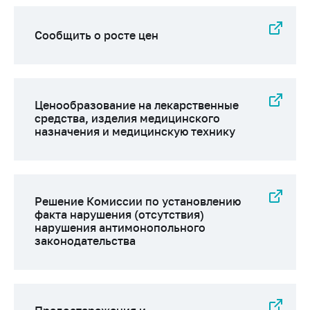
предупреждения
Общественное
Сообщить о росте цен
обсуждение
проектов
Маркировка
товаров
Ценообразование на лекарственные
средства, изделия медицинского
Упрощение условий
назначения и медицинскую технику
ведения бизнеса
Рекомендации по
предотвращению
распространения
Решение Комиссии по установлению
COVID-19 для
факта нарушения (отсутствия)
субъектов торговли,
нарушения антимонопольного
общественного
законодательства
питания, бытового
обслуживания
Обучение по
вопросам