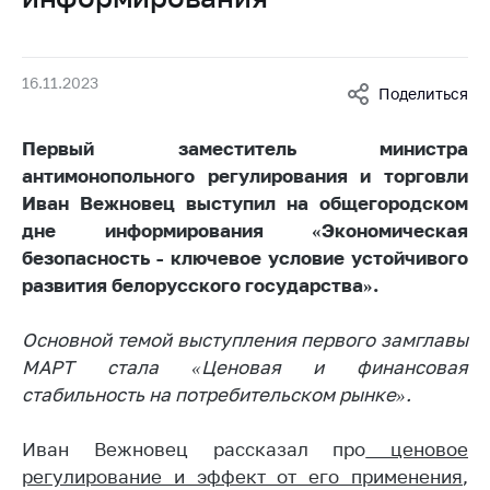
Белорусская
универсальная
товарная биржа
16.11.2023
Поделиться
Общественная
жизнь
Первый заместитель министра
Идеологическая
антимонопольного регулирования и торговли
работа
Иван Вежновец выступил на общегородском
дне информирования «Экономическая
Официальные
геральдические
безопасность - ключевое
условие устойчивого
символы
развития белорусского государства».
5 лет МАРТ
Основной темой выступления первого замглавы
Деятельность
МАРТ стала «Ценовая и финансовая
стабильность на потребительском рынке».
Ценовая политика
Антимонопольное
Иван Вежновец рассказал про
ценовое
регулирование и
регулирование и эффект от его применения
,
конкуренция