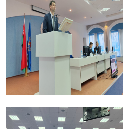
Сообщить о росте
цен на товары
Сообщить о росте
цен на лекарства и
медицинские
изделия
Контакты
Адрес и режим
работы
Приемная
Министра
Горячая линия
Пресс-служба
Вышестоящий
государственный
орган