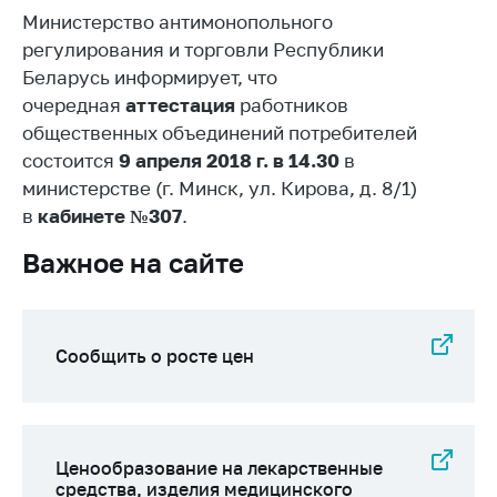
Министерство антимонопольного
Белорусская
универсальная
регулирования и торговли Республики
товарная биржа
Беларусь информирует, что
очередная
аттестация
работников
Общественная
общественных объединений потребителей
жизнь
состоится
9 апреля 2018 г. в 14.30
в
Идеологическая
министерстве (г. Минск, ул. Кирова, д. 8/1)
работа
в
кабинете №307
.
Официальные
Важное на сайте
геральдические
символы
5 лет МАРТ
Сообщить о росте цен
Деятельность
Ценовая политика
Антимонопольное
регулирование и
Ценообразование на лекарственные
конкуренция
средства, изделия медицинского