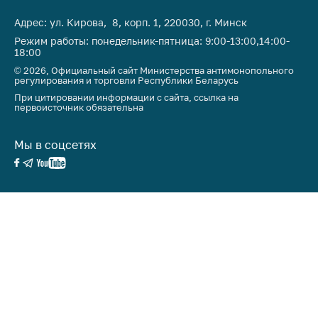
Важное на сайте
Адрес: ул. Кирова, 8, корп. 1, 220030, г. Минск
Сообщить о росте
Режим работы: понедельник-пятница: 9:00-13:00,14:00-
цен
18:00
© 2026, Официальный сайт Министерства антимонопольного
Ценообразование
регулирования и торговли Республики Беларусь
на лекарственные
При цитировании информации с сайта, ссылка на
средства, изделия
первоисточник обязательна
медицинского
назначения и
Мы в соцсетях
медицинскую
технику
Решение Комиссии
по установлению
факта нарушения
(отсутствия)
нарушения
антимонопольного
законодательства
Предостережения и