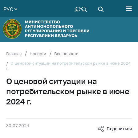
РУС
Министерство
Руководство
Структура
Министерства
Территориальные
Главная
Новости
Все новости
органы
О ценовой ситуации на потребительском рынке в июне 2024
г.
Законодательство
О ценовой ситуации на
Антикоррупционная
деятельность
потребительском рынке в июне
Общественно-
2024 г.
консультативный
совет
Соискателям
30.07.2024
Поделиться
Награждения