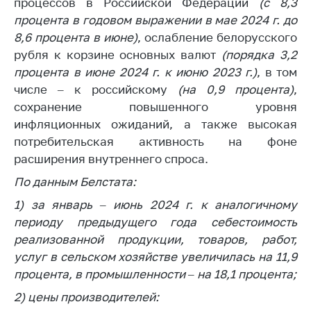
процессов в Российской Федерации
(с 8,3
Сообщить о росте
цен на товары
процента в годовом выражении в мае 2024 г. до
8,6 процента в июне)
, ослабление белорусского
Сообщить о росте
рубля к корзине основных валют
(порядка 3,2
цен на лекарства и
медицинские
процента в июне 2024 г. к июню 2023 г.)
, в том
изделия
числе – к российскому
(на 0,9 процента)
,
сохранение повышенного уровня
Контакты
инфляционных ожиданий, а также высокая
Адрес и режим
потребительская активность на фоне
работы
расширения внутреннего спроса.
Приемная
По данным Белстата:
Министра
1) за январь – июнь 2024 г. к аналогичному
Горячая линия
периоду предыдущего года себестоимость
реализованной продукции, товаров, работ,
Пресс-служба
услуг в сельском хозяйстве увеличилась
на 11,9
Вышестоящий
процента, в промышленности – на 18,1 процента;
государственный
орган
2) цены производителей: