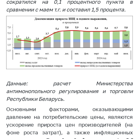
деятельность в
сократился на 0,1 процентного пункта в
Республике
сравнении с маем т.г. и составил 1,5 процента.
Беларусь
Защита
персональных
данных
Новости
Обратиться в МАРТ
Личный прием
граждан и юр. лиц
Данные: расчет Министерства
антимонопольного регулирования и торговли
Прямaя телефоннaя
Республики Беларусь.
линия
Основными факторами, оказывающими
Горячая линия
давление на потребительские цены, являются
Электронные
ускорение прироста цен производителей (на
обращения
фоне роста затрат), а также инфляционных