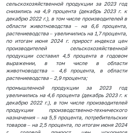
сельскохозяйственной продукции за 2023 год
Важное на сайте
снизились на 4,9 процента (декабрь 2023 г. к
Сообщить о росте
декабрю 2022 г.), в том числе производителей в
цен
области животноводства –
на 6,6 процента,
Ценообразование
растениеводства – увеличились на 1,7 процента,
на лекарственные
по итогам июня
2024 г. прирост индекса цен
средства, изделия
производителей сельскохозяйственной
медицинского
продукции составил 4,5 процента в годовом
назначения и
медицинскую
выражении, в том числе в области
технику
животноводства –
4,6 процента, в области
растениеводства – 2,9 процента;
Решение Комиссии
по установлению
промышленной продукции за 2023 год
факта нарушения
увеличились на 4,6 процента (декабрь 2023 г.
к
(отсутствия)
декабрю 2022 г.), в том числе производителей
нарушения
продукции производственно-технического
антимонопольного
законодательства
назначения – на 5,5 процента, потребительских
товаров –
на 2,5 процента, по итогам июня 2024
Предостережения и
г. годовой прирост цен ускорился