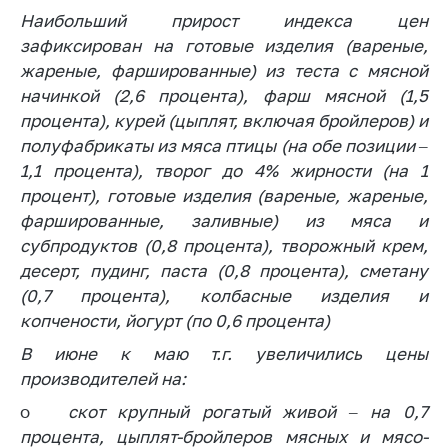
Наибольший прирост индекса цен
зафиксирован на готовые изделия (вареные,
жареные, фаршированные) из теста с мясной
начинкой (2,6 процента), фарш мясной (1,5
процента), курей (цыплят, включая бройлеров) и
полуфабрикаты из мяса птицы (на обе позиции –
1,1 процента), творог до 4% жирности (на 1
процент), готовые изделия (вареные, жареные,
фаршированные, заливные) из мяса и
субпродуктов (0,8 процента), творожный крем,
десерт, пудинг, паста (0,8 процента), сметану
(0,7 процента), колбасные изделия и
копчености, йогурт (по 0,6 процента)
В июне к маю т.г. увеличились цены
производителей на:
o
скот крупный рогатый живой – на 0,7
процента, цыплят-бройлеров мясных и мясо-