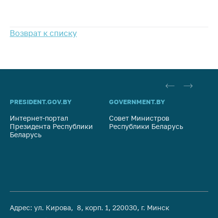
Возврат к списку
PRESIDENT.GOV.BY
GOVERNMENT.BY
SO
Интернет-портал
Совет Министров
Со
Президента Республики
Республики Беларусь
На
Беларусь
Ре
Адрес: ул. Кирова, 8, корп. 1, 220030, г. Минск