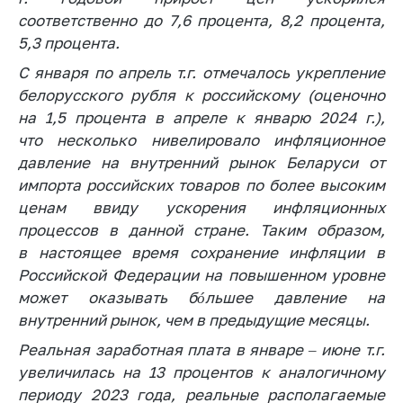
предупреждения
соответственно до 7,6 процента, 8,2 процента,
Общественное
5,3 процента.
обсуждение
проектов
С января по апрель т.г. отмечалось укрепление
белорусского рубля к российскому (оценочно
Маркировка
на 1,5 процента в апреле к январю 2024 г.),
товаров
что несколько нивелировало инфляционное
Упрощение условий
давление на внутренний рынок Беларуси от
ведения бизнеса
импорта российских товаров по более высоким
Рекомендации по
ценам ввиду ускорения инфляционных
предотвращению
процессов в данной стране. Таким образом,
распространения
в настоящее время сохранение инфляции в
COVID-19 для
Российской Федерации на повышенном уровне
субъектов торговли,
может оказывать бóльшее давление на
общественного
внутренний рынок, чем в предыдущие месяцы.
питания, бытового
обслуживания
Реальная заработная плата в январе – июне т.г.
Обучение по
увеличилась на 13 процентов к аналогичному
вопросам
периоду 2023 года, реальные располагаемые