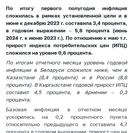
Белорусская
По итогу первого полугодия инфляция
универсальная
сложилась в рамках установленной цели и в
товарная биржа
июне к декабрю 2023 г. составила 3,4 процента,
Общественная
в годовом выражении – 5,8 процента (июнь
жизнь
2024 г. к июню 2023 г.). По отношению к маю т.г.
прирост индекса потребительских цен (ИПЦ)
Идеологическая
работа
сложился на уровне 0,6 процента.
По итогам отчетного месяца уровень годовой
Официальные
геральдические
инфляции в Беларуси сложился ниже, чем в
символы
Казахстане (8,4 процента) и в России (8,6
процента). В Кыргызстане годовой прирост ИПЦ
5 лет МАРТ
составил 4,5 процента, в Армении – 0,3
Деятельность
процента.
Ценовая политика
Базовая инфляция в отчетном месяце
ускорилась на 0,2 процентного пункта
Антимонопольное
относительно предыдущего и составила 4,7
регулирование и
конкуренция
процента в годовом выражении, прирост цен на