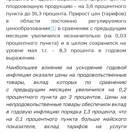
плодоовощную продукцию – на 3,6 процентного
Торговля и услуги
пункта до 16,3 процента. Прирост цен (тарифов)
Регулирование и
в области постоянно регулируемого
контроль закупок
ценообразования
[1]
в сравнении с предыдущим
месяцем увеличился незначительно (на 0,03
Защита прав
потребителей
процентного пункта) и в целом сохранился на
уровне мая т.г. – 8,3 процента в годовом
Регулирование
выражении.
рекламной
деятельности
Наибольшее влияние на ускорение годовой
инфляции оказали цены на продовольственные
Международное
сотрудничество
товары, вклад которых по сравнению
с предыдущим месяцем увеличился на 0,2
Применение мер
процентного пункта до 3 процентов. Цены на
нетарифного
непродовольственные товары обеспечили вклад
регулирования
в годовую инфляцию порядка 1,3 процента, что
Биржевая торговля
на 0,1 процентного пункта больше майского
Выставочная
показателя, вклад тарифов на услуги