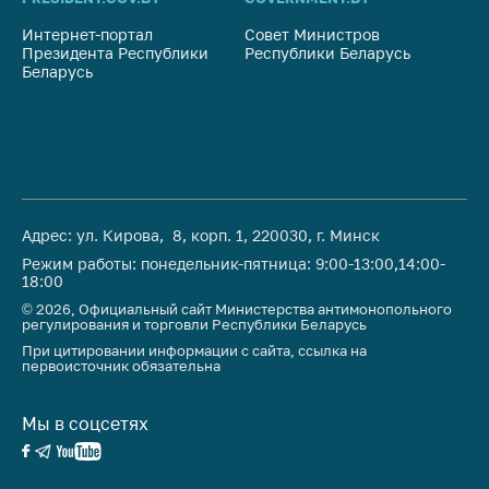
Важное на сайте
Интернет-портал
Совет Министров
Со
Сообщить о росте
Президента Республики
Республики Беларусь
На
Беларусь
Ре
цен
Ценообразование
на лекарственные
средства, изделия
медицинского
назначения и
медицинскую
Адрес: ул. Кирова, 8, корп. 1, 220030, г. Минск
технику
Режим работы: понедельник-пятница: 9:00-13:00,14:00-
18:00
Решение Комиссии
© 2026, Официальный сайт Министерства антимонопольного
по установлению
регулирования и торговли Республики Беларусь
факта нарушения
При цитировании информации с сайта, ссылка на
(отсутствия)
первоисточник обязательна
нарушения
антимонопольного
Мы в соцсетях
законодательства
Предостережения и