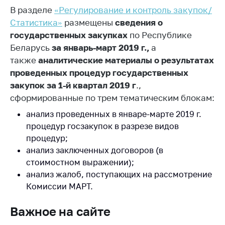
В разделе
«Регулирование и контроль закупок/
Белорусская
универсальная
Статистика»
размещены
сведения о
товарная биржа
государственных закупках
по Республике
Беларусь
за январь-март 2019 г.,
а
Общественная
также
жизнь
аналитические материалы о результатах
проведенных процедур государственных
Идеологическая
закупок за 1-й квартал 2019 г
.,
работа
сформированные по трем тематическим блокам:
Официальные
анализ проведенных в январе-марте 2019 г.
геральдические
процедур госзакупок в разрезе видов
символы
процедур;
5 лет МАРТ
анализ заключенных договоров (в
стоимостном выражении);
Деятельность
анализ жалоб, поступающих на рассмотрение
Ценовая политика
Комиссии МАРТ.
Антимонопольное
Важное на сайте
регулирование и
конкуренция