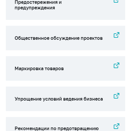
деятельность в
Предостережения и
Республике
предупреждения
Беларусь
Защита
персональных
данных
Общественное обсуждение проектов
Новости
Обратиться в МАРТ
Маркировка товаров
Личный прием
граждан и юр. лиц
Прямaя телефоннaя
линия
Упрощение условий ведения бизнеса
Горячая линия
Электронные
обращения
Рекомендации по предотвращению