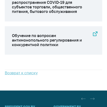
Сообщить о росте
распространения COVID-19 для
цен на товары
субъектов торговли, общественного
питания, бытового обслуживания
Сообщить о росте
цен на лекарства и
медицинские
изделия
Обучение по вопросам
Контакты
антимонопольного регулирования и
конкурентной политики
Адрес и режим
работы
Приемная
Министра
Возврат к списку
Горячая линия
Пресс-служба
Вышестоящий
государственный
орган
PRESIDENT.GOV.BY
GOVERNMENT.BY
SO