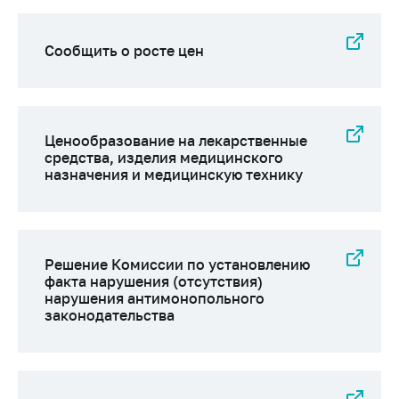
Торговля и услуги
Сообщить о росте цен
Регулирование и
контроль закупок
Защита прав
потребителей
Ценообразование на лекарственные
средства, изделия медицинского
Регулирование
назначения и медицинскую технику
рекламной
деятельности
Международное
сотрудничество
Решение Комиссии по установлению
Применение мер
факта нарушения (отсутствия)
нетарифного
нарушения антимонопольного
законодательства
регулирования
Биржевая торговля
Выставочная