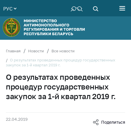
РУС
Министерство
Руководство
Структура
Министерства
Территориальные
Главная
Новости
Все новости
органы
О результатах проведенных процедур государственных
закупок за 1-й квартал 2019 г.
Законодательство
О результатах проведенных
Антикоррупционная
деятельность
процедур государственных
Общественно-
закупок за 1-й квартал 2019 г.
консультативный
совет
Соискателям
22.04.2019
Поделиться
Награждения