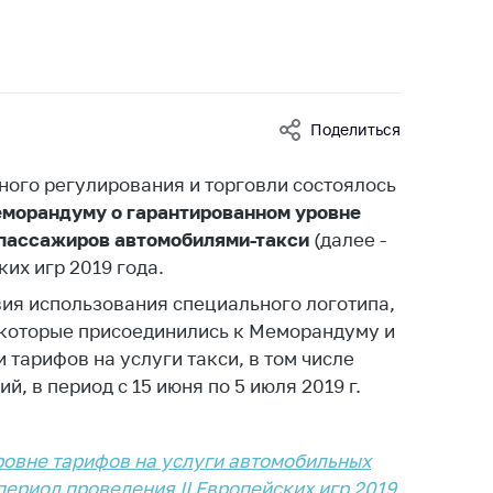
ты
 и режим
ты
мная
Поделиться
стра
ного регулирования и торговли состоялось
ая линия
морандуму о гарантированном уровне
с-служба
 пассажиров автомобилями-такси
(далее -
стоящий
их игр 2019 года.
дарственный
ия использования специального логотипа,
н
 которые присоединились к Меморандуму и
 тарифов на услуги такси, в том числе
на сайте
 в период с 15 июня по 5 июля 2019 г.
ить о росте
овне тарифов на услуги автомобильных
образование
карственные
ериод проведения II Европейских игр 2019