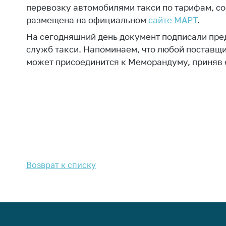
Марк
перевозку автомобилями такси по тарифам, 
това
Выставочная
размещена на официальном
сайте МАРТ
.
деятельность в
Упро
На сегодняшний день документ подписали пре
Республике
услов
служб такси. Напоминаем, что любой поставщик
Беларусь
бизн
может присоединится к Меморандуму, приняв 
Защита
Реко
персональных
пред
данных
расп
COVID
Новости
субъе
торго
обще
питан
обсл
Возврат к списку
Обуч
вопр
анти
регул
конк