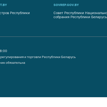
тики
T.BY
SOVREP.GOV.BY
стров Республики
Совет Республики Национально
собрания Республики Беларусь
18:00
 регулирования и торговли Республики Беларусь
ник обязательна