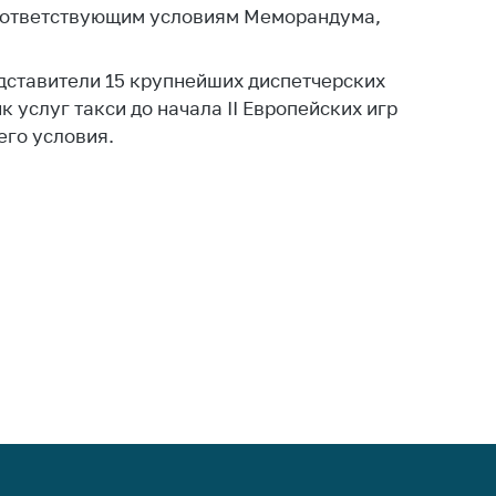
ировка
соответствующим условиям Меморандума,
ров
щение
дставители 15 крупнейших диспетчерских
ий ведения
 услуг такси до начала II Европейских игр
еса
его условия.
мендации по
отвращению
ространения
-19 для
ктов
вли,
ственного
ия, бытового
уживания
ение по
осам
монопольного
ирования и
урентной