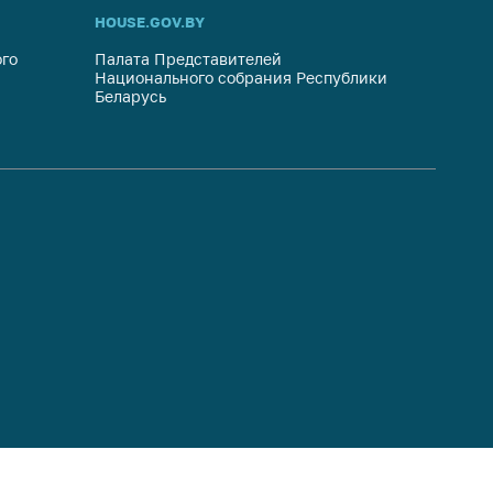
HOUSE.GOV.BY
ОБРАЩ
го
Палата Представителей
Госуда
Национального собрания Республики
респуб
Беларусь
систем
гражда