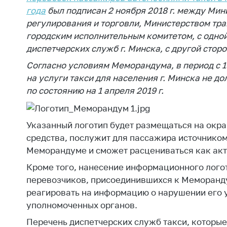
регулирование и
средс
года
был подписан 2 ноября 2018 г. между Ми
конкуренция
меди
регулирования и торговли, Министерством тр
назна
Торговля и услуги
городским исполнительным комитетом, с одно
меди
диспетчерских служб г. Минска, с другой сторо
Регулирование и
техни
контроль закупок
Согласно условиям Меморандума, в период с 15
Реше
на услуги такси для населения г. Минска не 
Защита прав
по ус
по состоянию на 1 апреля 2019 г.
потребителей
факт
(отсу
Регулирование
нару
рекламной
Указанный логотип будет размещаться на окр
анти
деятельности
средства, послужит для пассажира источнико
закон
Меморандуме и сможет расцениваться как акт
Международное
Пред
сотрудничество
Кроме того, нанесение информационного лого
и пр
перевозчиков, присоединившихся к Меморанд
Применение мер
Обще
реагировать на информацию о нарушении его 
нетарифного
обсу
уполномоченных органов.
регулирования
прое
Перечень диспетчерских служб такси, которы
Биржевая торговля