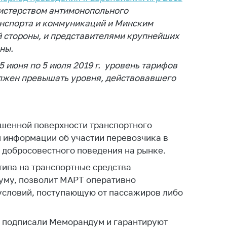
тва, изделия
нистерством антимонопольного
цинского
анспорта и коммуникаций и Минским
чения и
й стороны, и представителями крупнейших
цинскую
ны.
ку
 июня по 5 июля 2019 г. уровень тарифов
ние Комиссии
должен превышать уровня, действовавшего
тановлению
а нарушения
тствия)
шения
ашенной поверхности транспортного
монопольного
м информации об участии перевозчика в
одательства
 добросовестного поведения на рынке.
остережения
типа на транспортные средства
едупреждения
уму, позволит МАРТ оперативно
ственное
условий, поступающую от пассажиров либо
ждение
ктов
е подписали Меморандум и гарантируют