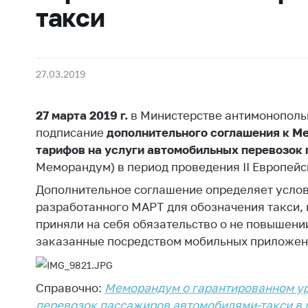
Награждения
такси
Контак
Белорусская
Адрес
универсальная
рабо
товарная биржа
Прие
27.03.2019
Общественная
Мини
жизнь
27 марта 2019 г.
в Министерстве антимонополь
Горяч
Идеологическая
подписание
дополнительного соглашения к
Ме
работа
Прес
тарифов на услуги автомобильных перевозок
Официальные
Выше
Меморандум) в период проведения II Европейск
геральдические
госу
Дополнительное соглашение определяет услов
символы
орга
разработанного МАРТ для обозначения такси,
5 лет МАРТ
приняли на себя обязательство о не повышении
Важное 
заказанные посредством мобильных приложений,
Сообщ
Деятельность
цен
Ценовая политика
Справочно:
Меморандум о гарантированном ур
Цено
Антимонопольное
на ле
перевозок пассажиров автомобилями-такси в п