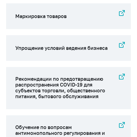
Важное на сайте
Сообщить о росте
Маркировка товаров
цен
Ценообразование
на лекарственные
средства, изделия
Упрощение условий ведения бизнеса
медицинского
назначения и
медицинскую
технику
Рекомендации по предотвращению
Решение Комиссии
распространения COVID-19 для
по установлению
субъектов торговли, общественного
факта нарушения
питания, бытового обслуживания
(отсутствия)
нарушения
антимонопольного
законодательства
Обучение по вопросам
Предостережения и
антимонопольного регулирования и