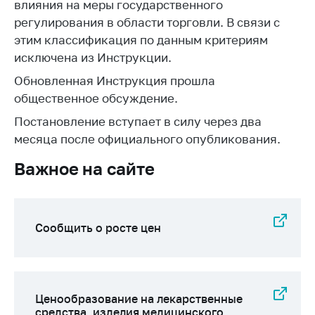
деятельность в
влияния на меры государственного
Республике
регулирования в области торговли. В связи с
Беларусь
этим классификация по данным критериям
Защита
исключена из Инструкции.
персональных
Обновленная Инструкция прошла
данных
общественное обсуждение.
Новости
Постановление вступает в силу через два
месяца после официального опубликования.
Обратиться в МАРТ
Важное на сайте
Личный прием
граждан и юр. лиц
Прямaя телефоннaя
линия
Сообщить о росте цен
Горячая линия
Электронные
обращения
Ценообразование на лекарственные
средства, изделия медицинского