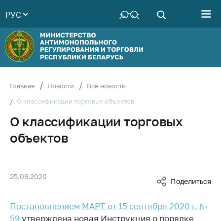
РУС
Министерство
Руководство
Структура
Министерства
Территориальные
Главная
Новости
Все новости
органы
О классификации торговых объектов
Законодательство
О классификации торговых
Антикоррупционная
объектов
деятельность
Общественно-
консультативный
25.09.2020
совет
Поделиться
Соискателям
Постановлением МАРТ от 15 сентября 2020 г. №
Награждения
59
утверждена новая Инструкция о порядке