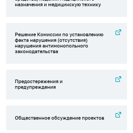
Сообщить о росте
назначения и медицинскую технику
цен на товары
Сообщить о росте
цен на лекарства и
медицинские
Решение Комиссии по установлению
изделия
факта нарушения (отсутствия)
нарушения антимонопольного
Контакты
законодательства
Адрес и режим
работы
Приемная
Министра
Предостережения и
предупреждения
Горячая линия
Пресс-служба
Вышестоящий
Общественное обсуждение проектов
государственный
орган