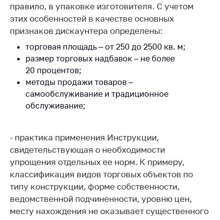
правило, в упаковке изготовителя. С учетом
Торговля и услуги
этих особенностей в качестве основных
признаков дискаунтера определены:
Регулирование и
контроль закупок
торговая площадь – от 250 до 2500 кв. м;
размер торговых надбавок – не более
Защита прав
потребителей
20 процентов;
методы продажи товаров –
Регулирование
самообслуживание и традиционное
рекламной
обслуживание;
деятельности
Международное
сотрудничество
- практика применения Инструкции,
свидетельствующая о необходимости
Применение мер
упрощения отдельных ее норм. К примеру,
нетарифного
классификация видов торговых объектов по
регулирования
типу конструкции, форме собственности,
Биржевая торговля
ведомственной подчиненности, уровню цен,
Выставочная
месту нахождения не оказывает существенного