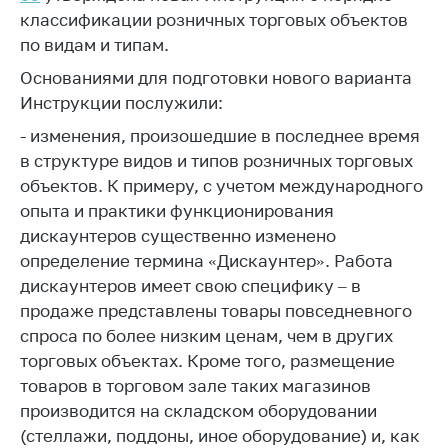
классификации розничных торговых объектов
Белорусская
универсальная
по видам и типам.
товарная биржа
Основаниями для подготовки нового варианта
Общественная
Инструкции послужили:
жизнь
- изменения, произошедшие в последнее время
Идеологическая
в структуре видов и типов розничных торговых
работа
объектов. К примеру, с учетом международного
опыта и практики функционирования
Официальные
геральдические
дискаунтеров существенно изменено
символы
определение термина «Дискаунтер». Работа
дискаунтеров имеет свою специфику – в
5 лет МАРТ
продаже представлены товары повседневного
Деятельность
спроса по более низким ценам, чем в других
торговых объектах. Кроме того, размещение
Ценовая политика
товаров в торговом зале таких магазинов
Антимонопольное
производится на складском оборудовании
регулирование и
(стеллажи, поддоны, иное оборудование) и, как
конкуренция