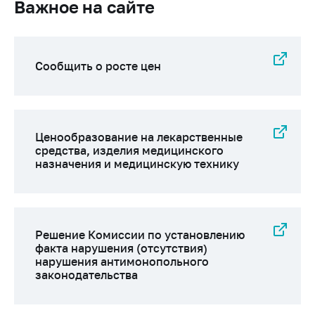
Сообщить о росте
Важное на сайте
цен на товары
Сообщить о росте
цен на лекарства и
Сообщить о росте цен
медицинские
изделия
Контакты
Ценообразование на лекарственные
Адрес и режим
средства, изделия медицинского
работы
назначения и медицинскую технику
Приемная
Министра
Горячая линия
Решение Комиссии по установлению
Пресс-служба
факта нарушения (отсутствия)
нарушения антимонопольного
Вышестоящий
законодательства
государственный
орган