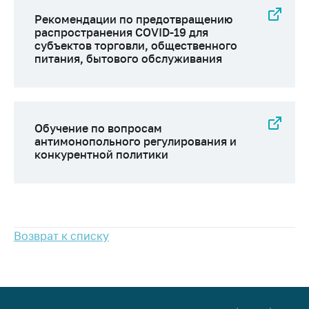
предупреждения
Рекомендации по предотвращению
Общественное
распространения COVID-19 для
обсуждение
субъектов торговли, общественного
проектов
питания, бытового обслуживания
Маркировка
товаров
Упрощение условий
Обучение по вопросам
ведения бизнеса
антимонопольного регулирования и
конкурентной политики
Рекомендации по
предотвращению
распространения
COVID-19 для
субъектов торговли,
общественного
Возврат к списку
питания, бытового
обслуживания
Обучение по
вопросам