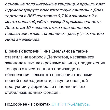
деятельность в
основные положительные тенденции прошлых лет
Республике
и демонстрирует положительную динамику. Доля
Беларусь
торговли в ВВП составила 9,7 % и занимает 2-е
Защита
место после обрабатывающей промышленности.
персональных
По итогам 10 месяцев этого года основные
данных
показатели имеют тенденцию к росту", - отметила
Новости
Нина Емельянова.
В рамках встречи Нина Емельянова также
Обратиться в МАРТ
ответила на вопросы Депутатов, касающиеся
Личный прием
законодательства о рекламе казино, продвижения
граждан и юр. лиц
товаров отечественного производства,
Прямaя телефоннaя
обеспечения сельского населения товарами
линия
первой необходимости, закупки овощной
продукции у фермеров и наполнения ею
Горячая линия
стабилизационных фондов.
Электронные
обращения
Подробнее - в сюжетах
ОНТ
,
РТР-Беларусь.