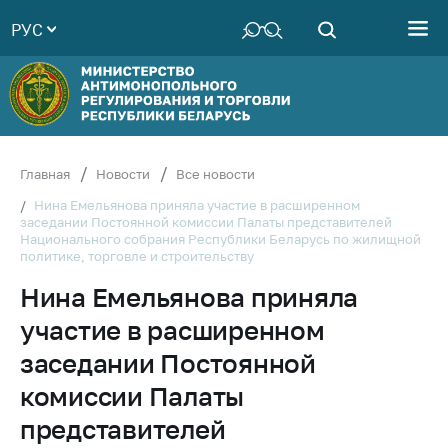
РУС
Министерство
Руководство
Структура
Министерства
Территориальные
Главная
Новости
Все новости
органы
Нина Емельянова приняла участие в расширенном
заседании Постоянной комиссии Палаты представителей
Законодательство
Национального собрания Республики Беларусь по жилищной
политике, торговле и строительству
Антикоррупционная
деятельность
Нина Емельянова приняла
Общественно-
участие в расширенном
консультативный
заседании Постоянной
совет
комиссии Палаты
Соискателям
представителей
Награждения