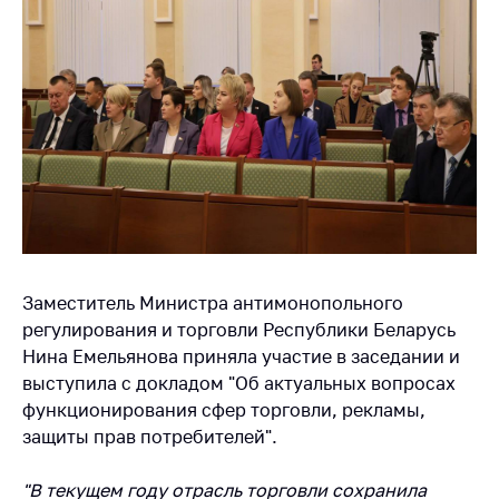
Торговля и услуги
Регулирование и
контроль закупок
Защита прав
потребителей
Регулирование
рекламной
деятельности
Международное
Заместитель Министра антимонопольного
сотрудничество
регулирования и торговли Республики Беларусь
Применение мер
Нина Емельянова приняла участие в заседании и
нетарифного
выступила с докладом "Об актуальных вопросах
регулирования
функционирования сфер торговли, рекламы,
Биржевая торговля
защиты прав потребителей".
Выставочная
"В текущем году отрасль торговли сохранила