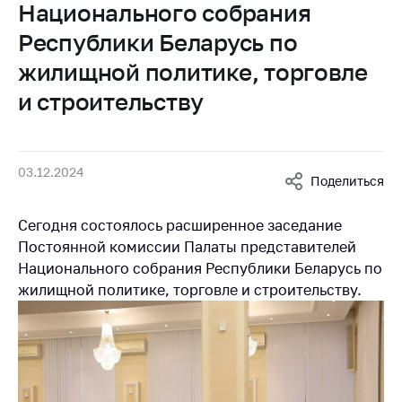
Национального собрания
Белорусская
универсальная
Республики Беларусь по
товарная биржа
жилищной политике, торговле
Общественная
и строительству
жизнь
Идеологическая
работа
03.12.2024
Поделиться
Официальные
геральдические
Сегодня состоялось расширенное заседание
символы
Постоянной комиссии Палаты представителей
5 лет МАРТ
Национального собрания Республики Беларусь по
жилищной политике, торговле и строительству.
Деятельность
Ценовая политика
Антимонопольное
регулирование и
конкуренция