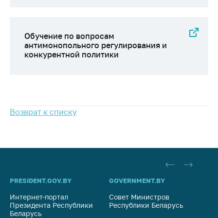
Важное на сайте
Сообщить о росте
цен
Обучение по вопросам
антимонопольного регулирования и
Ценообразование
конкурентной политики
на лекарственные
средства, изделия
медицинского
назначения и
медицинскую
Возврат к списку
технику
Решение Комиссии
по установлению
факта нарушения
(отсутствия)
нарушения
антимонопольного
PRESIDENT.GOV.BY
GOVERNMENT.BY
SO
законодательства
Интернет-портал
Совет Министров
Со
Президента Республики
Республики Беларусь
На
Предостережения и
Беларусь
Ре