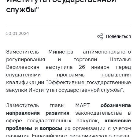
Белорусская
службы"
универсальная
товарная биржа
Общественная
30.01.2024
жизнь
Поделиться
Идеологическая
Заместитель Министра антимонопольного
работа
регулирования и торговли Наталья
Официальные
Василевская выступила 26 января перед
геральдические
слушателями программы повышения
символы
квалификации "Эффективные государственные
5 лет МАРТ
закупки Института государственной службы".
Деятельность
Заместитель главы МАРТ
обозначила
Ценовая политика
направления развития
законодательства в
сфере государственных закупок,
ключевые
Антимонопольное
проблемы и вопросы
их организации с учетом
регулирование и
конкуренция
развития Евразийского экономического союза,