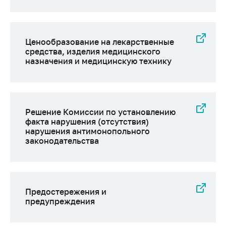
деятельность в
Республике
Беларусь
Защита
Ценообразование на лекарственные
персональных
средства, изделия медицинского
данных
назначения и медицинскую технику
Новости
Обратиться в МАРТ
Решение Комиссии по установлению
факта нарушения (отсутствия)
Личный прием
нарушения антимонопольного
граждан и юр. лиц
законодательства
Прямaя телефоннaя
линия
Горячая линия
Предостережения и
Электронные
предупреждения
обращения