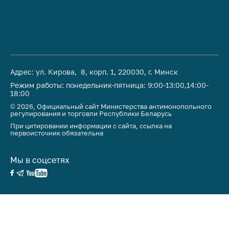
предупреждения
Общественное
обсуждение
проектов
Маркировка
товаров
Адрес: ул. Кирова, 8, корп. 1, 220030, г. Минск
Режим работы: понедельник-пятница: 9:00-13:00,14:00-
Упрощение условий
18:00
ведения бизнеса
© 2026, Официальный сайт Министерства антимонопольного
регулирования и торговли Республики Беларусь
Рекомендации по
При цитировании информации с сайта, ссылка на
предотвращению
первоисточник обязательна
распространения
COVID-19 для
Мы в соцсетях
субъектов торговли,
общественного
питания, бытового
обслуживания
Обучение по
вопросам