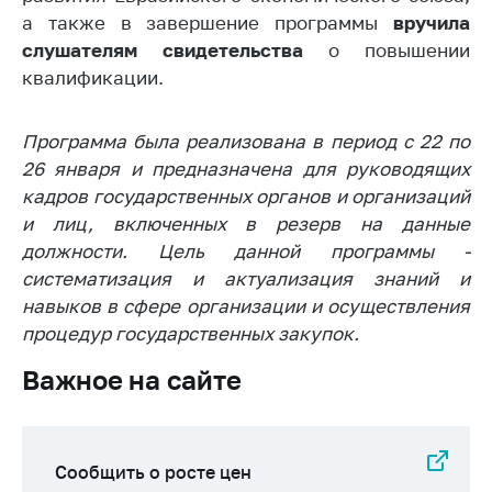
а также в завершение программы
вручила
Торговля и услуги
слушателям свидетельства
о повышении
Регулирование и
квалификации.
контроль закупок
Защита прав
Программа была реализована в период с 22 по
потребителей
26 января и предназначена для руководящих
кадров государственных органов и организаций
Регулирование
рекламной
и лиц, включенных в резерв на данные
деятельности
должности. Цель данной программы -
систематизация и актуализация знаний и
Международное
сотрудничество
навыков в сфере организации и осуществления
процедур государственных закупок.
Применение мер
нетарифного
Важное на сайте
регулирования
Биржевая торговля
Выставочная
Сообщить о росте цен