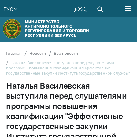
РУС
Министерство
Руководство
Структура
Министерства
Территориальные
Главная
Новости
Все новости
органы
Наталья Василевская выступила перед слушателями
программы повышения квалификации "Эффективные
Законодательство
государственные закупки Института государственной службы"
Антикоррупционная
Наталья Василевская
деятельность
выступила перед слушателями
Общественно-
консультативный
программы повышения
совет
квалификации "Эффективные
Соискателям
государственные закупки
Награждения
Института государственной