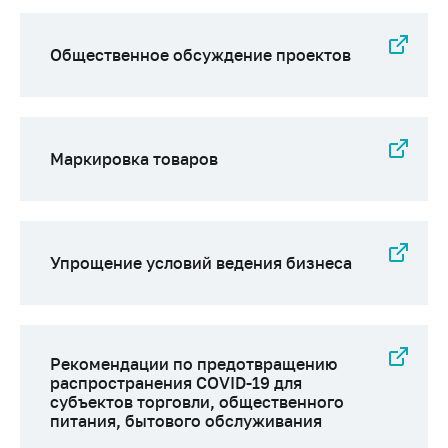
Сообщить о росте
цен на товары
Общественное обсуждение проектов
Сообщить о росте
цен на лекарства и
медицинские
изделия
Маркировка товаров
Контакты
Адрес и режим
работы
Приемная
Упрощение условий ведения бизнеса
Министра
Горячая линия
Пресс-служба
Рекомендации по предотвращению
Вышестоящий
распространения COVID-19 для
субъектов торговли, общественного
государственный
питания, бытового обслуживания
орган