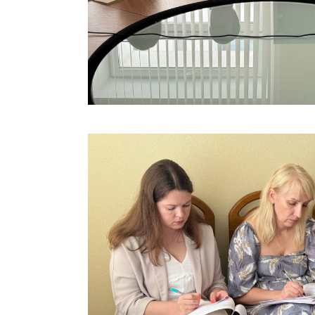
Марк
това
Выставочная
деятельность в
Упро
Республике
услов
Беларусь
бизн
Защита
Реко
персональных
пред
данных
расп
COVID
Новости
субъе
торго
обще
питан
обсл
Обуч
вопр
анти
регул
конк