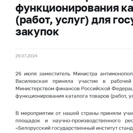
Награждения
функционирования ка
Контак
Белорусская
Адрес
(работ, услуг) для г
универсальная
рабо
товарная биржа
закупок
Прие
Общественная
Мини
жизнь
Горяч
Идеологическая
29.07.2024
работа
Прес
Официальные
Выше
26 июля заместитель Министра антимонопол
геральдические
госу
Василевская приняла участие в рабочей 
символы
орга
Министерством финансов Российской Федераци
5 лет МАРТ
функционирования каталога товаров (работ, у
Важное 
Сообщ
Деятельность
В мероприятии от нашей страны приняли уча
цен
Ценовая политика
площадок и научно-производственного рес
Цено
«Белорусский государственный институт стан
Антимонопольное
на ле