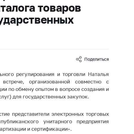
талога товаров
ты
 и режим
осударственных
ты
мная
стра
ая линия
Поделиться
с-служба
стоящий
ьного регулирования и торговли Наталья
дарственный
встрече, организованной совместно с
н
и по обмену опытом в вопросе создания и
слуг) для государственных закупок.
на сайте
ить о росте
стие представители электронных торговых
публиканского унитарного предприятия
образование
дартизации и сертификации».
карственные