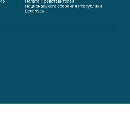
го
Палата Представителей
Госуда
Национального собрания Республики
респуб
Беларусь
систем
гражда