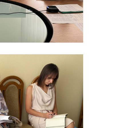
ировка
ров
щение
ий ведения
еса
мендации по
отвращению
ространения
-19 для
ктов
вли,
ственного
ия, бытового
уживания
ение по
осам
монопольного
ирования и
урентной