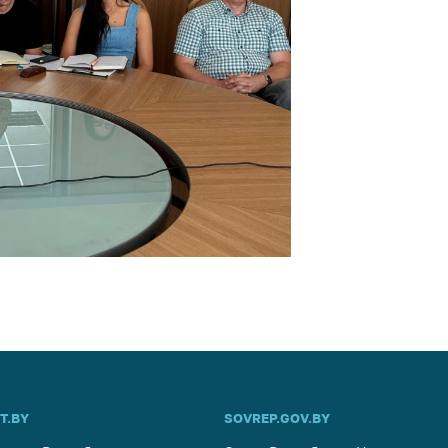
T.BY
SOVREP.GOV.BY