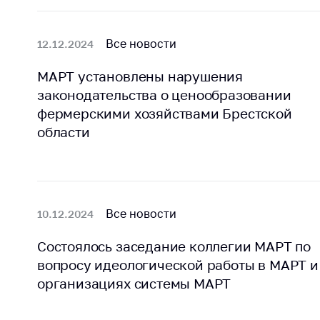
регулирование и
средс
конкуренция
меди
назна
Все новости
12.12.2024
Торговля и услуги
меди
Регулирование и
техни
МАРТ установлены нарушения
контроль закупок
законодательства о ценообразовании
Реше
фермерскими хозяйствами Брестской
Защита прав
по ус
области
потребителей
факт
(отсу
Регулирование
нару
рекламной
анти
деятельности
закон
Все новости
10.12.2024
Международное
Пред
сотрудничество
и пр
Состоялось заседание коллегии МАРТ по
Применение мер
вопросу идеологической работы в МАРТ и
Обще
нетарифного
обсу
организациях системы МАРТ
регулирования
прое
Биржевая торговля