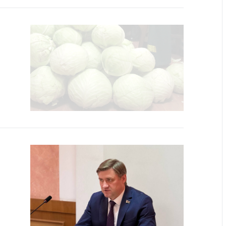
тва, изделия
цинского
чения и
цинскую
ку
ние Комиссии
тановлению
а нарушения
тствия)
шения
монопольного
одательства
остережения
едупреждения
ственное
ждение
ктов