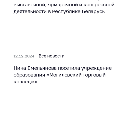
Награждения
выставочной, ярмарочной и конгрессной
Контак
Белорусская
деятельности в Республике Беларусь
Адрес
универсальная
рабо
товарная биржа
Прие
Общественная
Мини
жизнь
Горяч
Идеологическая
работа
Прес
Все новости
12.12.2024
Официальные
Выше
Нина Емельянова посетила учреждение
геральдические
госу
символы
образования «Могилевский торговый
орга
колледж»
5 лет МАРТ
Важное 
Сообщ
Деятельность
цен
Ценовая политика
Цено
Антимонопольное
на ле