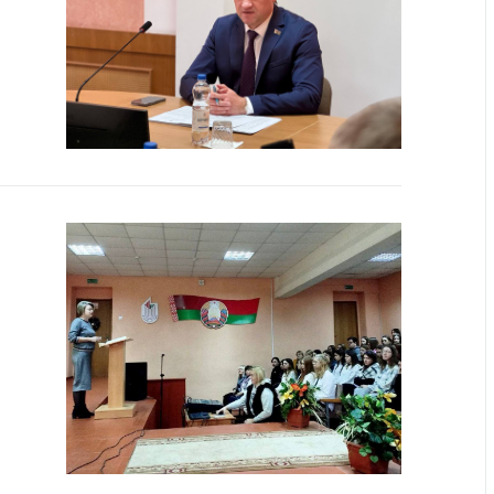
ты
 и режим
ты
мная
стра
ая линия
с-служба
стоящий
дарственный
н
на сайте
ить о росте
образование
карственные