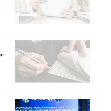
тики
се