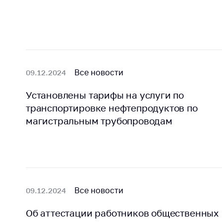
Марк
това
Выставочная
деятельность в
Упро
Республике
услов
Беларусь
бизн
Защита
Реко
Все новости
09.12.2024
персональных
пред
данных
расп
Установлены тарифы на услуги по
COVID
транспортировке нефтепродуктов по
Новости
субъе
магистральным трубопроводам
торго
обще
питан
обсл
Обуч
вопр
Все новости
09.12.2024
анти
регул
Об аттестации работников общественных
конк