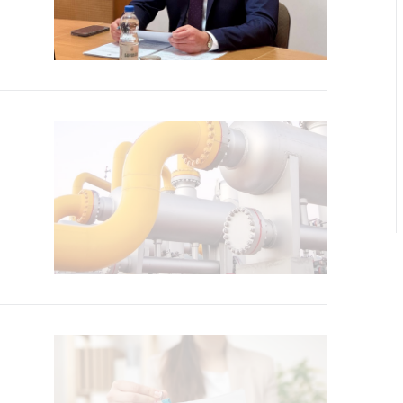
ировка
ров
щение
ий ведения
еса
мендации по
отвращению
ространения
-19 для
ктов
вли,
ственного
ия, бытового
уживания
ение по
осам
монопольного
ирования и
урентной