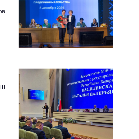
ов
II