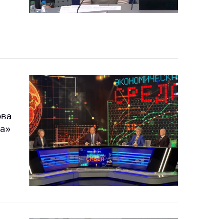
ова
да»