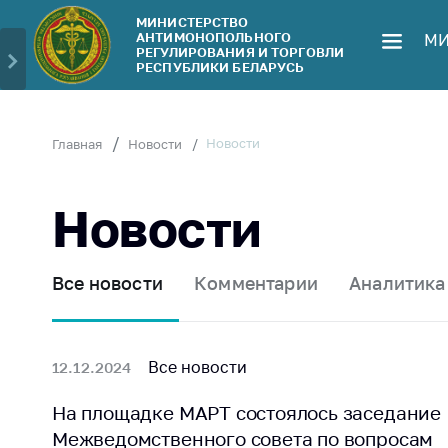
МИНИСТЕРСТВО
АНТИМОНОПОЛЬНОГО
МИ
Министерство
Обрати
РЕГУЛИРОВАНИЯ И ТОРГОВЛИ
РЕСПУБЛИКИ БЕЛАРУСЬ
Руководство
Личн
гражд
Структура
Министерства
Прям
Новости
Главная
Новости
телеф
Территориальные
органы
Горяч
Новости
Законодательство
Элек
обра
Антикоррупционная
Все новости
Комментарии
Аналитика
деятельность
Сообщ
цен н
Общественно-
консультативный
Сообщ
Все новости
12.12.2024
совет
цен н
меди
На площадке МАРТ состоялось заседание
Соискателям
изде
Межведомственного совета по вопросам