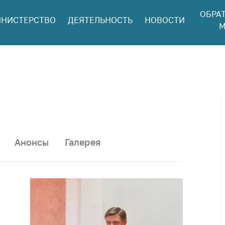
ОБРА
НИСТЕРСТВО
ДЕЯТЕЛЬНОСТЬ
НОВОСТИ
ться в МАРТ
М
ый прием
ан и юр. лиц
aя
оннaя линия
ая линия
тронные
щения
Анонсы
Галерея
ить о росте
а товары
ить о росте
а лекарства и
цинские
лия