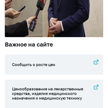
предупреждения
Общественное
обсуждение
проектов
Маркировка
товаров
Упрощение условий
Важное на сайте
ведения бизнеса
Рекомендации по
предотвращению
Сообщить о росте цен
распространения
COVID-19 для
субъектов торговли,
общественного
питания, бытового
Ценообразование на лекарственные
обслуживания
средства, изделия медицинского
назначения и медицинскую технику
Обучение по
вопросам