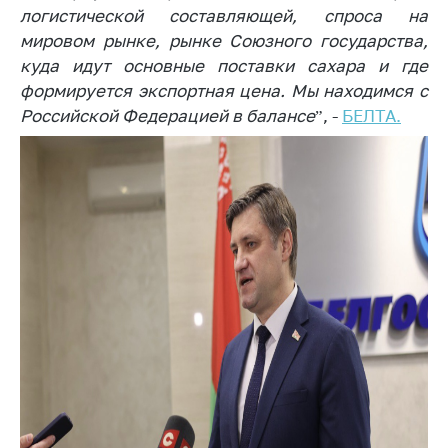
логистической составляющей, спроса на
Важное на сайте
мировом рынке, рынке Союзного государства,
Сообщить о росте
куда идут основные поставки сахара и где
цен
формируется экспортная цена. Мы находимся с
Ценообразование
Российской Федерацией в балансе
”, -
БЕЛТА.
на лекарственные
средства, изделия
медицинского
назначения и
медицинскую
технику
Решение Комиссии
по установлению
факта нарушения
(отсутствия)
нарушения
антимонопольного
законодательства
Предостережения и