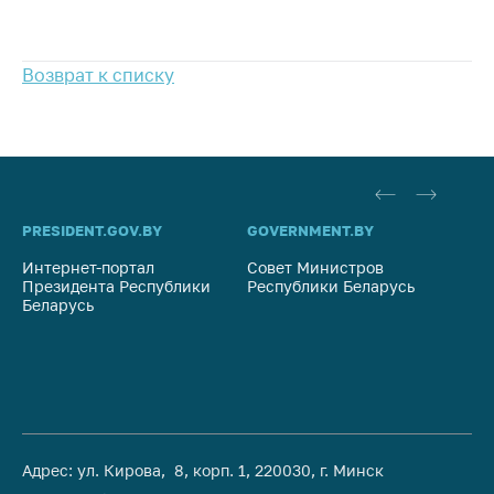
Возврат к списку
PRESIDENT.GOV.BY
GOVERNMENT.BY
SO
Интернет-портал
Совет Министров
Со
Президента Республики
Республики Беларусь
На
Беларусь
Ре
Адрес: ул. Кирова, 8, корп. 1, 220030, г. Минск