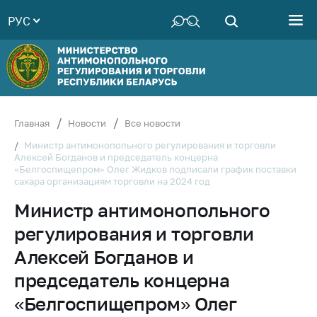
РУС
Министерство
Руководство
Структура
Министерства
Территориальные
Главная
Новости
Все новости
органы
Министр антимонопольного регулирования и торговли
Алексей Богданов и председатель концерна
Законодательство
«Белгоспищепром» Олег Жидков подписали график поставки
сахара организациям торговли на 2024 год
Антикоррупционная
деятельность
Министр антимонопольного
Общественно-
регулирования и торговли
консультативный
Алексей Богданов и
совет
председатель концерна
Соискателям
«Белгоспищепром» Олег
Награждения