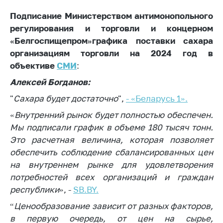
Сообщить о росте
цен на товары
Подписание Министерством антимонопольного
регулирования и торговли и концерном
Сообщить о росте
«Белгоспищепром»графика поставки сахара
цен на лекарства и
медицинские
организациям торговли на 2024 год в
изделия
объективе
СМИ
:
Контакты
Алексей Богданов:
Адрес и режим
"
Сахара будет достаточно
",
- «Беларусь 1».
работы
«
Внутренний рынок будет полностью обеспечен.
Приемная
Мы подписали график в объеме 180 тысяч тонн.
Министра
Это расчетная величина, которая позволяет
обеспечить соблюдение сбалансированных цен
Горячая линия
на внутреннем рынке для удовлетворения
Пресс-служба
потребностей всех организаций и граждан
республики
», -
SB.BY.
Вышестоящий
государственный
“
Ценообразование зависит от разных факторов,
орган
в первую очередь, от цен на сырье,