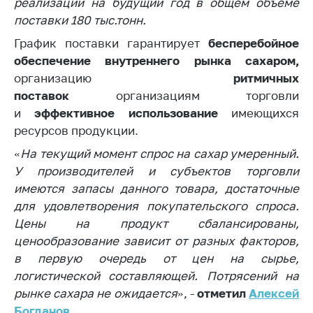
реализации на будущий год в общем объеме
поставки 180 тыс.тонн.
Торговля и услуги
График поставки гарантирует
бесперебойное
Регулирование и
контроль закупок
обеспечение внутреннего рынка сахаром,
организацию
ритмичных
Защита прав
поставок
организациям торговли
потребителей
и
эффективное использование
имеющихся
Регулирование
ресурсов продукции.
рекламной
«
На текущий момент спрос на сахар умеренный.
деятельности
У производителей и субъектов торговли
Международное
имеются запасы данного товара, достаточные
сотрудничество
для удовлетворения покупательского спроса.
Применение мер
Цены на продукт сбалансированы,
нетарифного
ценообразование зависит от разных факторов,
регулирования
в первую очередь от цен на сырье,
Биржевая торговля
логистической составляющей. Потрясений на
рынке сахара не ожидается
», -
отметил
Алексей
Выставочная
Богданов.