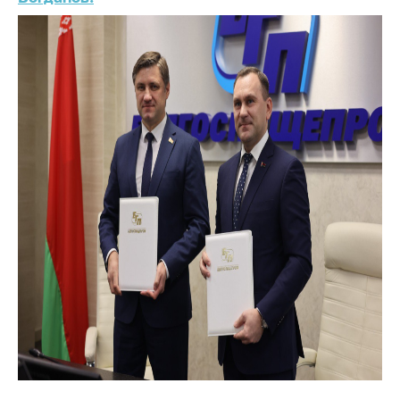
деятельность в
Республике
Беларусь
Защита
персональных
данных
Новости
Обратиться в МАРТ
Личный прием
граждан и юр. лиц
Прямaя телефоннaя
линия
Горячая линия
Электронные
обращения