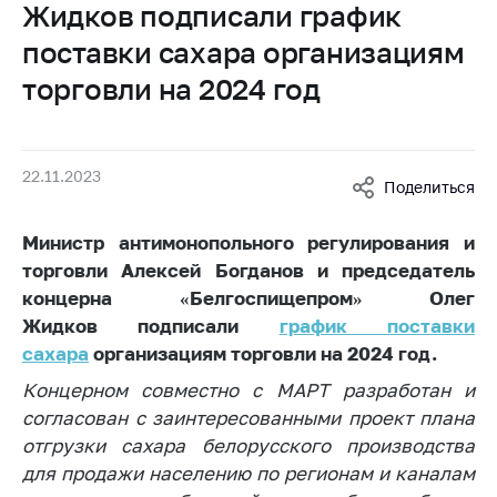
Жидков подписали график
Белорусская
универсальная
поставки сахара организациям
товарная биржа
торговли на 2024 год
Общественная
жизнь
Идеологическая
22.11.2023
Поделиться
работа
Официальные
Министр антимонопольного регулирования и
геральдические
торговли Алексей Богданов и председатель
символы
концерна «Белгоспищепром» Олег
5 лет МАРТ
Жидков подписали
график поставки
сахара
организациям торговли на 2024 год.
Деятельность
Концерном совместно с МАРТ разработан и
Ценовая политика
согласован с заинтересованными проект плана
Антимонопольное
отгрузки сахара белорусского производства
регулирование и
для продажи населению по регионам и каналам
конкуренция