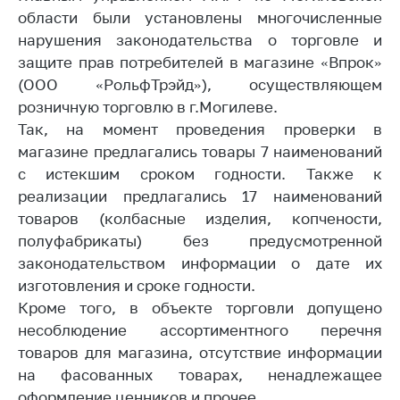
области были установлены многочисленные
Белорусская
универсальная
нарушения законодательства о торговле и
товарная биржа
защите прав потребителей в магазине «Впрок»
(ООО «РольфТрэйд»), осуществляющем
Общественная
розничную торговлю в г.Могилеве.
жизнь
Так, на момент проведения проверки в
Идеологическая
магазине предлагались товары 7 наименований
работа
с истекшим сроком годности. Также к
Официальные
реализации предлагались 17 наименований
геральдические
товаров (колбасные изделия, копчености,
символы
полуфабрикаты) без предусмотренной
5 лет МАРТ
законодательством информации о дате их
изготовления и сроке годности.
Деятельность
Кроме того, в объекте торговли допущено
Ценовая политика
несоблюдение ассортиментного перечня
товаров для магазина, отсутствие информации
Антимонопольное
на фасованных товарах, ненадлежащее
регулирование и
конкуренция
оформление ценников и прочее.