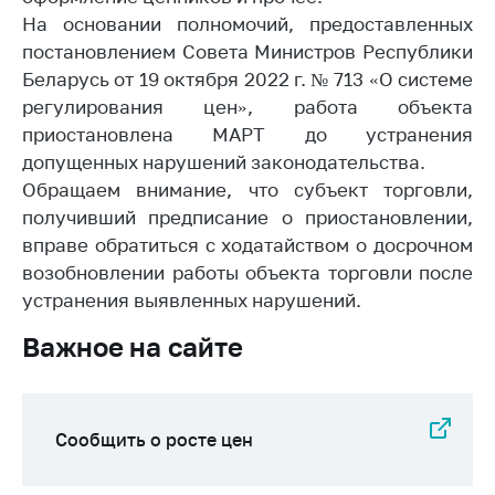
На основании полномочий, предоставленных
Торговля и услуги
постановлением Совета Министров Республики
Регулирование и
Беларусь от 19 октября 2022 г. № 713 «О системе
контроль закупок
регулирования цен», работа объекта
приостановлена МАРТ до устранения
Защита прав
потребителей
допущенных нарушений законодательства.
Обращаем внимание, что субъект торговли,
Регулирование
получивший предписание о приостановлении,
рекламной
деятельности
вправе обратиться с ходатайством о досрочном
возобновлении работы объекта торговли после
Международное
устранения выявленных нарушений.
сотрудничество
Важное на сайте
Применение мер
нетарифного
регулирования
Биржевая торговля
Сообщить о росте цен
Выставочная