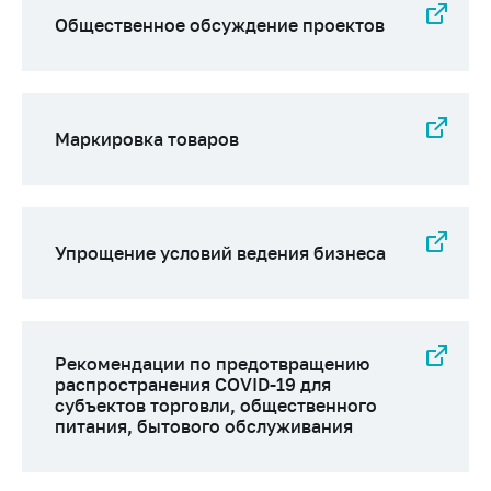
Сообщить о росте
Общественное обсуждение проектов
цен на товары
Сообщить о росте
цен на лекарства и
медицинские
изделия
Маркировка товаров
Контакты
Адрес и режим
работы
Упрощение условий ведения бизнеса
Приемная
Министра
Горячая линия
Рекомендации по предотвращению
Пресс-служба
распространения COVID-19 для
субъектов торговли, общественного
Вышестоящий
питания, бытового обслуживания
государственный
орган