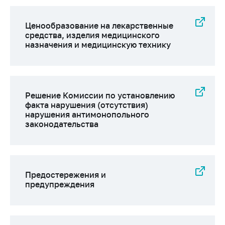
деятельность в
Республике
Беларусь
Ценообразование на лекарственные
средства, изделия медицинского
Защита
назначения и медицинскую технику
персональных
данных
Новости
Решение Комиссии по установлению
факта нарушения (отсутствия)
Обратиться в МАРТ
нарушения антимонопольного
Личный прием
законодательства
граждан и юр. лиц
Прямaя телефоннaя
линия
Предостережения и
Горячая линия
предупреждения
Электронные
обращения