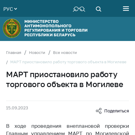
РУС
Министерство
Руководство
Структура
Министерства
Территориальные
Главная
Новости
Все новости
органы
МАРТ приостановило работу торгового объекта в Могилеве
Законодательство
МАРТ приостановило работу
Антикоррупционная
торгового объекта в Могилеве
деятельность
Общественно-
консультативный
15.09.2023
совет
Поделиться
Соискателям
В ходе проведения внеплановой проверки
Награждения
Главным управлением МАРТ по Могилевской