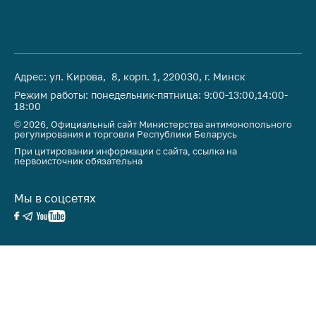
предупреждения
Общественное
обсуждение
проектов
Адрес: ул. Кирова, 8, корп. 1, 220030, г. Минск
Маркировка
Режим работы: понедельник-пятница: 9:00-13:00,14:00-
товаров
18:00
Упрощение условий
© 2026, Официальный сайт Министерства антимонопольного
регулирования и торговли Республики Беларусь
ведения бизнеса
При цитировании информации с сайта, ссылка на
первоисточник обязательна
Рекомендации по
предотвращению
распространения
Мы в соцсетях
COVID-19 для
субъектов торговли,
общественного
питания, бытового
обслуживания
Обучение по
вопросам