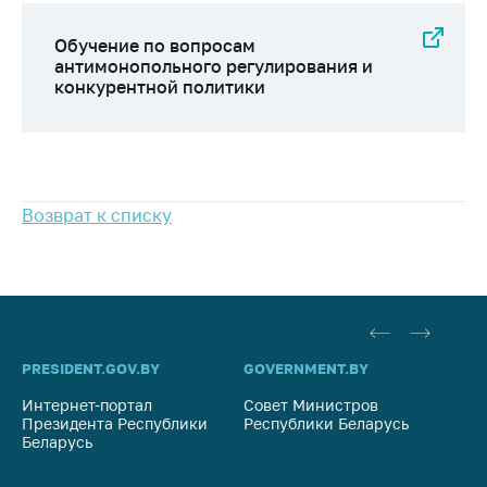
Важное на сайте
Обучение по вопросам
Сообщить о росте
антимонопольного регулирования и
цен
конкурентной политики
Ценообразование
на лекарственные
средства, изделия
медицинского
назначения и
Возврат к списку
медицинскую
технику
Решение Комиссии
по установлению
факта нарушения
(отсутствия)
PRESIDENT.GOV.BY
GOVERNMENT.BY
SO
нарушения
антимонопольного
Интернет-портал
Совет Министров
Со
Президента Республики
Республики Беларусь
На
законодательства
Беларусь
Ре
Предостережения и