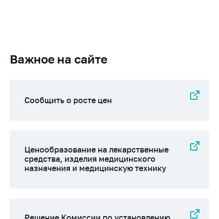
деятельность в
Республике
Беларусь
Защита
персональных
Важное на сайте
данных
Новости
Сообщить о росте цен
Обратиться в МАРТ
Личный прием
граждан и юр. лиц
Прямaя телефоннaя
Ценообразование на лекарственные
линия
средства, изделия медицинского
назначения и медицинскую технику
Горячая линия
Электронные
обращения
Решение Комиссии по установлению