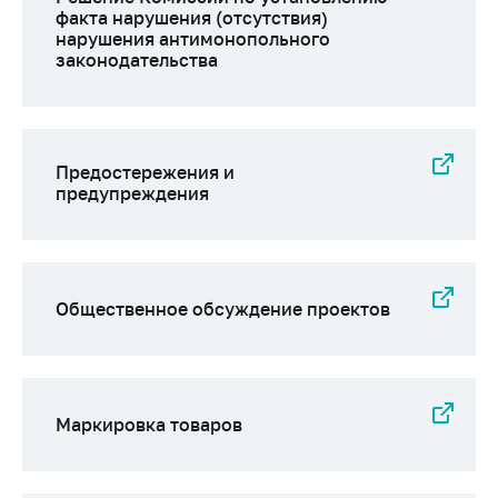
Сообщить о росте
факта нарушения (отсутствия)
цен на товары
нарушения антимонопольного
законодательства
Сообщить о росте
цен на лекарства и
медицинские
изделия
Предостережения и
Контакты
предупреждения
Адрес и режим
работы
Приемная
Министра
Общественное обсуждение проектов
Горячая линия
Пресс-служба
Вышестоящий
Маркировка товаров
государственный
орган