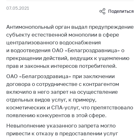
Белорусская
07.05.2021
Поделиться
универсальная
товарная биржа
Антимонопольный орган выдал предупреждение
Общественная
субъекту естественной монополии в сфере
жизнь
централизованного водоснабжения
Идеологическая
и водоотведения ОАО «Белагроздравница» о
работа
прекращении действий, ведущих к ущемлению
прав и законных интересов потребителей.
Официальные
геральдические
ОАО «Белагроздравица» при заключении
символы
договора о сотрудничестве с контрагентом
5 лет МАРТ
включило в него запрет на осуществление
отдельных видов услуг, к примеру,
Деятельность
косметических и СПА-услуг, что препятствовало
Ценовая политика
появлению конкурентов в этой сфере.
Антимонопольное
Невыполнение указанного запрета могло
регулирование и
привести к отказу в предоставлении услуг
конкуренция