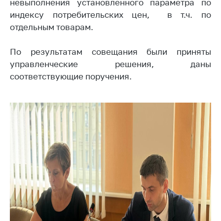
невыполнения установленного параметра по
Торговля и услуги
индексу потребительских цен, в т.ч. по
отдельным товарам.
Регулирование и
контроль закупок
По результатам совещания были приняты
Защита прав
управленческие решения, даны
потребителей
соответствующие поручения.
Регулирование
рекламной
деятельности
Международное
сотрудничество
Применение мер
нетарифного
регулирования
Биржевая торговля
Выставочная