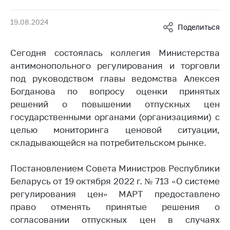
Белорусская
универсальная
19.08.2024
Поделиться
товарная биржа
Общественная
Сегодня состоялась коллегия Министерства
жизнь
антимонопольного регулирования и торговли
под руководством главы ведомства Алексея
Идеологическая
работа
Богданова по вопросу оценки принятых
решений о повышении отпускных цен
Официальные
государственными органами (организациями) с
геральдические
целью мониторинга ценовой ситуации,
символы
складывающейся на потребительском рынке.
5 лет МАРТ
Постановлением Совета Министров Республики
Деятельность
Беларусь от 19 октября 2022 г. № 713 «О системе
Ценовая политика
регулирования цен» МАРТ предоставлено
Антимонопольное
право отменять принятые решения о
регулирование и
согласовании отпускных цен в случаях
конкуренция