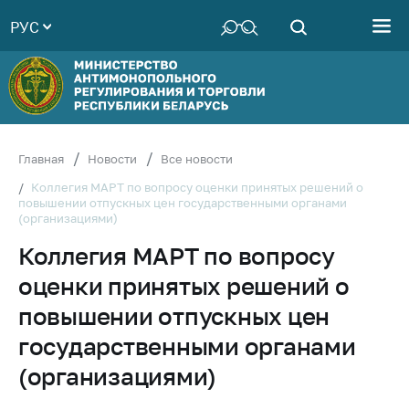
РУС
Министерство
Руководство
Структура
Министерства
Территориальные
Главная
Новости
Все новости
органы
Коллегия МАРТ по вопросу оценки принятых решений о
повышении отпускных цен государственными органами
Законодательство
(организациями)
Антикоррупционная
Коллегия МАРТ по вопросу
деятельность
оценки принятых решений о
Общественно-
консультативный
повышении отпускных цен
совет
государственными органами
Соискателям
(организациями)
Награждения