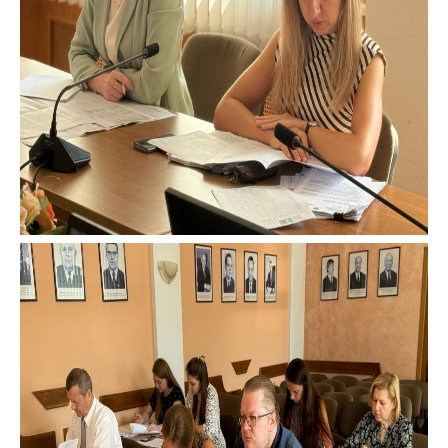
Важное на сайте
Сообщить о росте
цен
Ценообразование
на лекарственные
средства, изделия
медицинского
назначения и
медицинскую
технику
Решение Комиссии
по установлению
факта нарушения
(отсутствия)
нарушения
антимонопольного
законодательства
Предостережения и