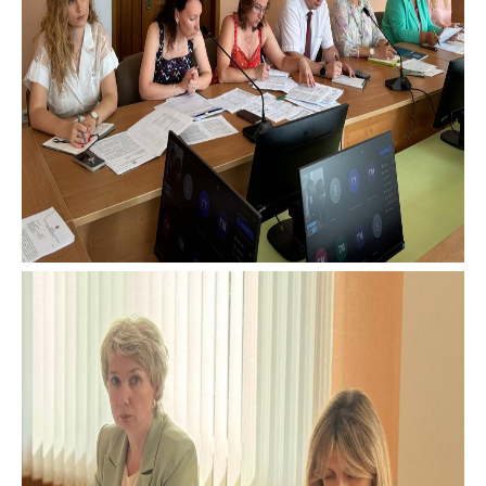
Сообщить о росте
цен на товары
Сообщить о росте
цен на лекарства и
медицинские
изделия
Контакты
Адрес и режим
работы
Приемная
Министра
Горячая линия
Пресс-служба
Вышестоящий
государственный
орган