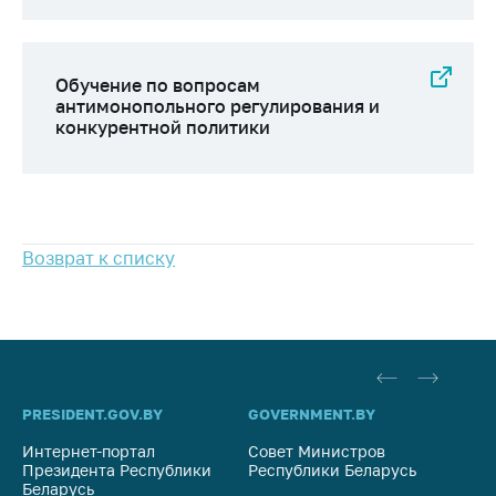
Обучение по вопросам
антимонопольного регулирования и
конкурентной политики
Возврат к списку
PRESIDENT.GOV.BY
GOVERNMENT.BY
SO
Интернет-портал
Совет Министров
Со
Президента Республики
Республики Беларусь
На
Беларусь
Ре