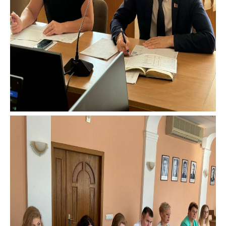
деятельность в
Республике
Беларусь
Защита
персональных
данных
Новости
Обратиться в МАРТ
Личный прием
граждан и юр. лиц
Прямaя телефоннaя
линия
Горячая линия
Электронные
обращения