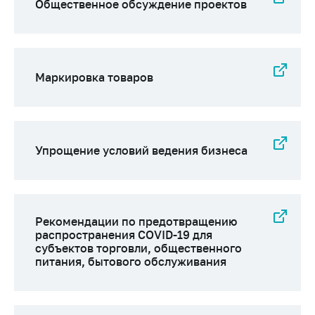
предупреждения
Общественное обсуждение проектов
Общественное
обсуждение
проектов
Маркировка товаров
Маркировка
товаров
Упрощение условий
ведения бизнеса
Упрощение условий ведения бизнеса
Рекомендации по
предотвращению
распространения
COVID-19 для
субъектов торговли,
Рекомендации по предотвращению
распространения COVID-19 для
общественного
субъектов торговли, общественного
питания, бытового
питания, бытового обслуживания
обслуживания
Обучение по
вопросам