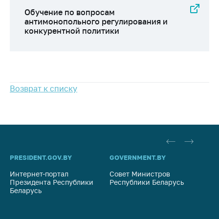
антимонопольного
Обучение по вопросам
регулирования и
антимонопольного регулирования и
конкурентной
конкурентной политики
политики
Возврат к списку
PRESIDENT.GOV.BY
GOVERNMENT.BY
SO
Интернет-портал
Совет Министров
Со
Президента Республики
Республики Беларусь
На
Беларусь
Ре