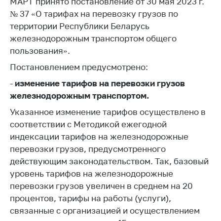
МАРТ принято постановление от 30 мая 2023 г.
Белорусская
№ 37 «О тарифах на перевозку грузов по
универсальная
территории Республики Беларусь
товарная биржа
железнодорожным транспортом общего
Общественная
пользования».
жизнь
Постановлением предусмотрено:
Идеологическая
-
изменение тарифов на перевозки грузов
работа
железнодорожным транспортом.
Официальные
Указанное изменение тарифов осуществлено в
геральдические
соответствии с Методикой ежегодной
символы
индексации тарифов на железнодорожные
5 лет МАРТ
перевозки грузов, предусмотренного
действующим законодательством. Так, базовый
Деятельность
уровень тарифов на железнодорожные
Ценовая политика
перевозки грузов увеличен в среднем на 20
Антимонопольное
процентов, тарифы на работы (услуги),
регулирование и
связанные с организацией и осуществлением
конкуренция