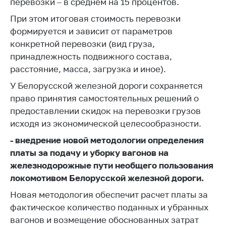
перевозки – в среднем на 15 процентов.
Торговля и услуги
При этом итоговая стоимость перевозки
формируется и зависит от параметров
Регулирование и
контроль закупок
конкретной перевозки (вид груза,
принадлежность подвижного состава,
Защита прав
расстояние, масса, загрузка и иное).
потребителей
У Белорусской железной дороги сохраняется
Регулирование
право принятия самостоятельных решений о
рекламной
предоставлении скидок на перевозки грузов
деятельности
исходя из экономической целесообразности.
Международное
- внедрение новой методологии определения
сотрудничество
платы за подачу и уборку вагонов на
Применение мер
железнодорожные пути необщего пользования
нетарифного
локомотивом Белорусской железной дороги.
регулирования
Новая методология обеспечит расчет платы за
Биржевая торговля
фактическое количество поданных и убранных
Выставочная
вагонов и возмещение обоснованных затрат