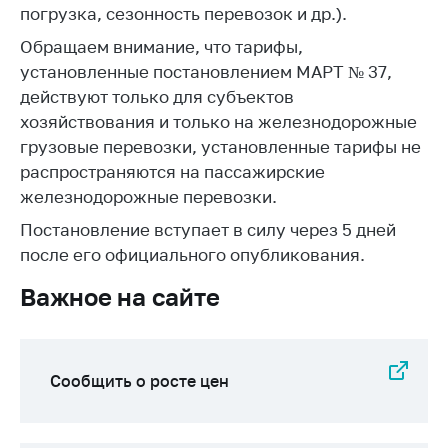
Сообщить о росте
погрузка, сезонность перевозок и др.).
цен на товары
Обращаем внимание, что тарифы,
Сообщить о росте
установленные постановлением МАРТ № 37,
цен на лекарства и
действуют только для субъектов
медицинские
хозяйствования и только на железнодорожные
изделия
грузовые перевозки, установленные тарифы не
Контакты
распространяются на пассажирские
железнодорожные перевозки.
Адрес и режим
работы
Постановление вступает в силу через 5 дней
Приемная
после его официального опубликования.
Министра
Важное на сайте
Горячая линия
Пресс-служба
Сообщить о росте цен
Вышестоящий
государственный
орган