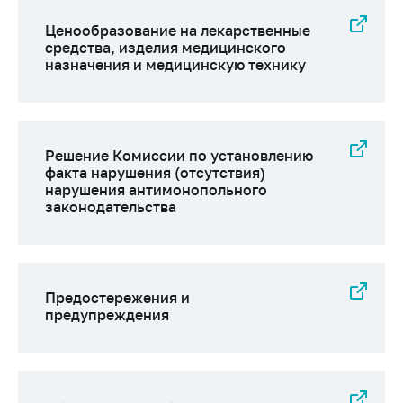
Важное на сайте
Ценообразование на лекарственные
Сообщить о росте
средства, изделия медицинского
цен
назначения и медицинскую технику
Ценообразование
на лекарственные
средства, изделия
медицинского
Решение Комиссии по установлению
назначения и
факта нарушения (отсутствия)
медицинскую
нарушения антимонопольного
законодательства
технику
Решение Комиссии
по установлению
факта нарушения
(отсутствия)
Предостережения и
предупреждения
нарушения
антимонопольного
законодательства
Предостережения и