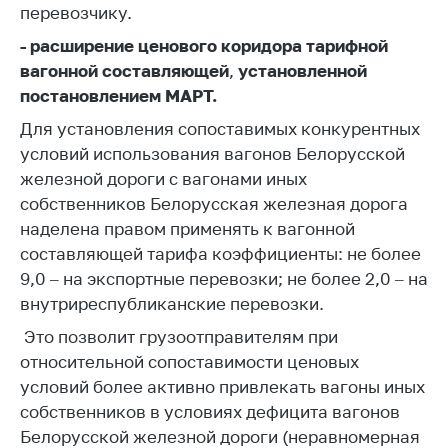
деятельность в
перевозчику.
Республике
Беларусь
-
расширение
ценового коридора тарифной
вагонной составляющей
,
установленной
Защита
постановлением МАРТ.
персональных
данных
Для установления сопоставимых конкурентных
условий использования вагонов Белорусской
Новости
железной дороги с вагонами иных
собственников Белорусская железная дорога
Обратиться в МАРТ
наделена правом применять к вагонной
Личный прием
составляющей тарифа коэффициенты: не более
граждан и юр. лиц
9,0 – на экспортные перевозки; не более 2,0 – на
Прямaя телефоннaя
внутриреспубликанские перевозки.
линия
Это позволит грузоотправителям при
Горячая линия
относительной сопоставимости ценовых
условий более активно привлекать вагоны иных
Электронные
собственников в условиях дефицита вагонов
обращения
Белорусской железной дороги (неравномерная