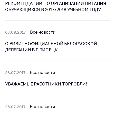
Сообщить о росте
РЕКОМЕНДАЦИИ ПО ОРГАНИЗАЦИИ ПИТАНИЯ
цен на товары
ОБУЧАЮЩИХСЯ В 2017/2018 УЧЕБНОМ ГОДУ
Сообщить о росте
цен на лекарства и
медицинские
изделия
Все новости
03.08.2017
Контакты
О ВИЗИТЕ ОФИЦИАЛЬНОЙ БЕЛОРУССКОЙ
ДЕЛЕГАЦИИ В Г.ЛИПЕЦК
Адрес и режим
работы
Приемная
Министра
Все новости
28.07.2017
Горячая линия
УВАЖАЕМЫЕ РАБОТНИКИ ТОРГОВЛИ!
Пресс-служба
Вышестоящий
государственный
Все новости
26.07.2017
орган