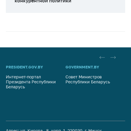
конкурентной политики
PRESIDENT.GOV.BY
GOVERNMENT.BY
SO
Интернет-портал
Совет Министров
Со
Президента Республики
Республики Беларусь
На
Беларусь
Ре
Адрес: ул. Кирова, 8, корп. 1, 220030, г. Минск