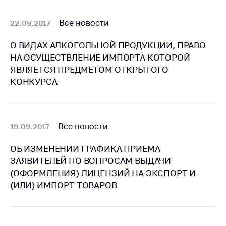
Белорусская
универсальная
Все новости
22.09.2017
товарная биржа
О ВИДАХ АЛКОГОЛЬНОЙ ПРОДУКЦИИ, ПРАВО
Общественная
НА ОСУЩЕСТВЛЕНИЕ ИМПОРТА КОТОРОЙ
жизнь
ЯВЛЯЕТСЯ ПРЕДМЕТОМ ОТКРЫТОГО
Идеологическая
КОНКУРСА
работа
Официальные
геральдические
Все новости
19.09.2017
символы
5 лет МАРТ
ОБ ИЗМЕНЕНИИ ГРАФИКА ПРИЕМА
ЗАЯВИТЕЛЕЙ ПО ВОПРОСАМ ВЫДАЧИ
Деятельность
(ОФОРМЛЕНИЯ) ЛИЦЕНЗИЙ НА ЭКСПОРТ И
Ценовая политика
(ИЛИ) ИМПОРТ ТОВАРОВ
Антимонопольное
регулирование и
конкуренция