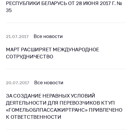
предупреждения
РЕСПУБЛИКИ БЕЛАРУСЬ ОТ 28 ИЮНЯ 2017 Г. №
35
Общественное
обсуждение
проектов
Маркировка
Все новости
21.07.2017
товаров
МАРТ РАСШИРЯЕТ МЕЖДУНАРОДНОЕ
Упрощение условий
СОТРУДНИЧЕСТВО
ведения бизнеса
Рекомендации по
предотвращению
распространения
Все новости
20.07.2017
COVID-19 для
субъектов торговли,
ЗА СОЗДАНИЕ НЕРАВНЫХ УСЛОВИЙ
общественного
ДЕЯТЕЛЬНОСТИ ДЛЯ ПЕРЕВОЗЧИКОВ КТУП
питания, бытового
«ГОМЕЛЬОБЛПАССАЖИРТРАНС» ПРИВЛЕЧЕНО
обслуживания
К ОТВЕТСТВЕННОСТИ
Обучение по
вопросам