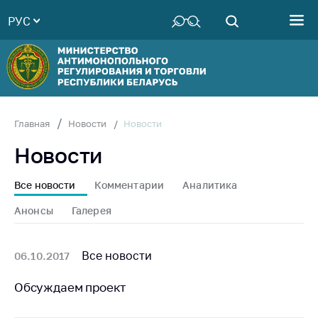
РУС
Министерство
Руководство
Структура
Министерства
Территориальные
Новости
Главная
Новости
органы
Новости
Законодательство
Антикоррупционная
Все новости
Комментарии
Аналитика
деятельность
Анонсы
Галерея
Общественно-
консультативный
совет
Все новости
06.10.2017
Соискателям
Обсуждаем проект
Награждения