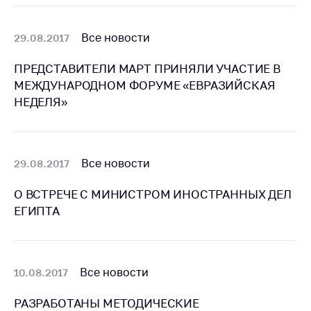
деятельность в
Республике
Беларусь
Все новости
29.08.2017
Защита
ПРЕДСТАВИТЕЛИ МАРТ ПРИНЯЛИ УЧАСТИЕ В
персональных
данных
МЕЖДУНАРОДНОМ ФОРУМЕ «ЕВРАЗИЙСКАЯ
НЕДЕЛЯ»
Новости
Обратиться в МАРТ
Все новости
29.08.2017
Личный прием
граждан и юр. лиц
О ВСТРЕЧЕ С МИНИСТРОМ ИНОСТРАННЫХ ДЕЛ
Прямaя телефоннaя
ЕГИПТА
линия
Горячая линия
Все новости
10.08.2017
Электронные
обращения
РАЗРАБОТАНЫ МЕТОДИЧЕСКИЕ