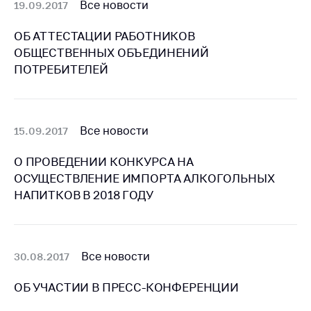
Все новости
19.09.2017
Торговля и услуги
ОБ АТТЕСТАЦИИ РАБОТНИКОВ
Регулирование и
ОБЩЕСТВЕННЫХ ОБЪЕДИНЕНИЙ
контроль закупок
ПОТРЕБИТЕЛЕЙ
Защита прав
потребителей
Регулирование
Все новости
15.09.2017
рекламной
деятельности
О ПРОВЕДЕНИИ КОНКУРСА НА
ОСУЩЕСТВЛЕНИЕ ИМПОРТА АЛКОГОЛЬНЫХ
Международное
сотрудничество
НАПИТКОВ В 2018 ГОДУ
Применение мер
нетарифного
регулирования
Все новости
30.08.2017
Биржевая торговля
ОБ УЧАСТИИ В ПРЕСС-КОНФЕРЕНЦИИ
Выставочная