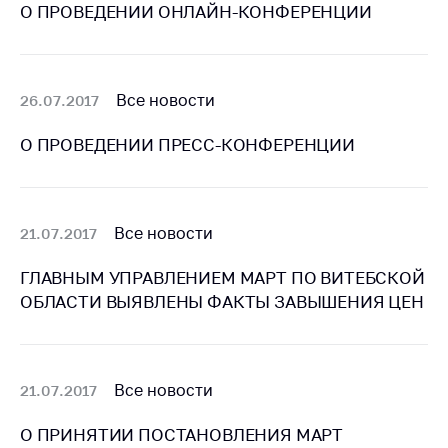
О ПРОВЕДЕНИИ ОНЛАЙН-КОНФЕРЕНЦИИ
Важное на сайте
Сообщить о росте
цен
Все новости
26.07.2017
Ценообразование
на лекарственные
О ПРОВЕДЕНИИ ПРЕСС-КОНФЕРЕНЦИИ
средства, изделия
медицинского
назначения и
медицинскую
технику
Все новости
21.07.2017
Решение Комиссии
ГЛАВНЫМ УПРАВЛЕНИЕМ МАРТ ПО ВИТЕБСКОЙ
по установлению
ОБЛАСТИ ВЫЯВЛЕНЫ ФАКТЫ ЗАВЫШЕНИЯ ЦЕН
факта нарушения
(отсутствия)
нарушения
антимонопольного
Все новости
21.07.2017
законодательства
Предостережения и
О ПРИНЯТИИ ПОСТАНОВЛЕНИЯ МАРТ