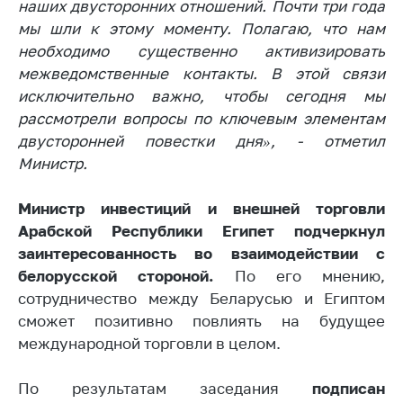
наших двусторонних отношений. Почти три года
Важное на сайте
мы шли к этому моменту. Полагаю, что нам
Сообщить о росте
необходимо существенно активизировать
цен
межведомственные контакты. В этой связи
Ценообразование
исключительно важно, чтобы сегодня мы
на лекарственные
рассмотрели вопросы по ключевым элементам
средства, изделия
двусторонней повестки дня», - отметил
медицинского
Министр.
назначения и
медицинскую
Министр
технику
инвестиций и внешней торговли
Арабской Республики Египет
подчеркнул
Решение Комиссии
заинтересованность во взаимодействии с
по установлению
белорусской стороной.
По его мнению,
факта нарушения
(отсутствия)
сотрудничество между Беларусью и Египтом
нарушения
сможет позитивно повлиять на будущее
антимонопольного
международной торговли в целом.
законодательства
Предостережения и
По результатам заседания
подписан