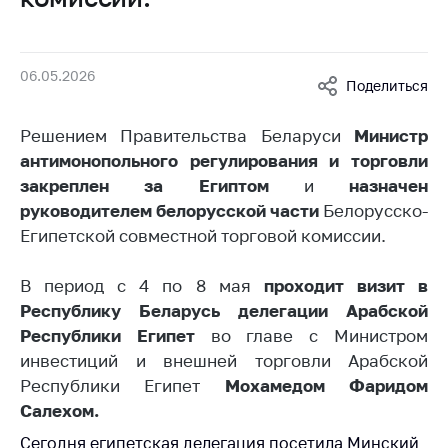
Белорусская
универсальная
товарная биржа
06.05.2026
Поделиться
Общественная
жизнь
Решением Правительства Беларуси
Министр
Идеологическая
антимонопольного регулирования и торговли
работа
закреплен за Египтом
и
назначен
руководителем
белорусской части
Белорусско-
Официальные
геральдические
Египетской совместной торговой комиссии.
символы
В период с 4 по 8 мая
проходит визит в
5 лет МАРТ
Республику Беларусь делегации Арабской
Деятельность
Республики Египет
во главе с Министром
инвестиций и внешней торговли Арабской
Ценовая политика
Республики Египет
Мохамедом Фаридом
Антимонопольное
Салехом.
регулирование и
конкуренция
Сегодня египетская делегация посетила Минский