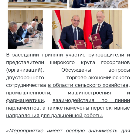
Сообщить о росте
цен на товары
Сообщить о росте
цен на лекарства и
медицинские
изделия
Контакты
В заседании приняли участие руководители и
Адрес и режим
представители широкого круга госорганов
работы
(организаций). Обсуждены вопросы
Приемная
двустороннего торгово-экономического
Министра
сотрудничества
в области сельского хозяйства,
промышленности, машиностроения и
Горячая линия
фармацевтики
,
взаимодействия по линии
Пресс-служба
парламентов, а также намечены перспективные
направления для дальнейшей работы.
Вышестоящий
государственный
орган
«Мероприятие имеет особую значимость для