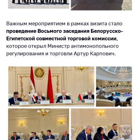
деятельность в
Республике
Беларусь
Важным мероприятием в рамках визита стало
Защита
проведение Восьмого заседания Белорусско-
персональных
данных
Египетской совместной торговой комиссии
,
которое открыл Министр антимонопольного
Новости
регулирования и торговли Артур Карпович.
Обратиться в МАРТ
Личный прием
граждан и юр. лиц
Прямaя телефоннaя
линия
Горячая линия
Электронные
обращения