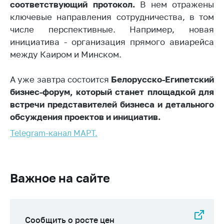
предупреждения
соответствующий протокол.
В нем отражены
ключевые направления сотрудничества, в том
Общественное
числе перспективные. Например, новая
обсуждение
проектов
инициатива - организация прямого авиарейса
между Каиром и Минском.
Маркировка
товаров
А уже завтра состоится
Белорусско-Египетский
Упрощение условий
бизнес-форум, который станет площадкой для
ведения бизнеса
встречи представителей бизнеса и детального
Рекомендации по
обсуждения проектов и инициатив.
предотвращению
Telegram-канал МАРТ.
распространения
COVID-19 для
субъектов торговли,
общественного
Важное на сайте
питания, бытового
обслуживания
Обучение по
вопросам
Сообщить о росте цен