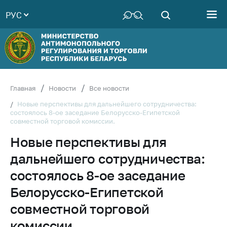
РУС
Министерство
Руководство
Структура
Министерства
Территориальные
Главная
Новости
Все новости
органы
Новые перспективы для дальнейшего сотрудничества:
состоялось 8-ое заседание Белорусско-Египетской
Законодательство
совместной торговой комиссии.
Антикоррупционная
Новые перспективы для
деятельность
дальнейшего сотрудничества:
Общественно-
консультативный
состоялось 8-ое заседание
совет
Белорусско-Египетской
Соискателям
совместной торговой
Награждения
комиссии.