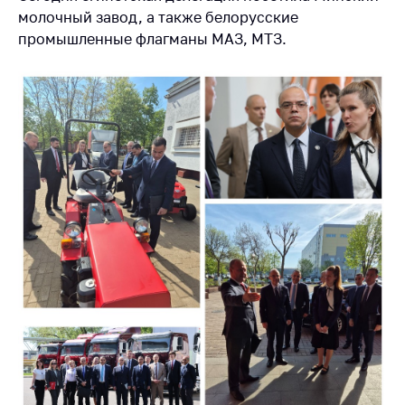
молочный завод, а также белорусские
Торговля и услуги
промышленные флагманы МАЗ, МТЗ.
Регулирование и
контроль закупок
Защита прав
потребителей
Регулирование
рекламной
деятельности
Международное
сотрудничество
Применение мер
нетарифного
регулирования
Биржевая торговля
Выставочная