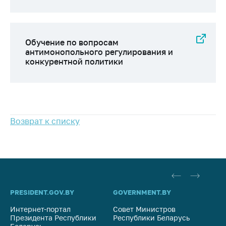
Обучение по вопросам
антимонопольного регулирования и
конкурентной политики
Возврат к списку
PRESIDENT.GOV.BY
GOVERNMENT.BY
SO
Интернет-портал
Совет Министров
Со
Президента Республики
Республики Беларусь
На