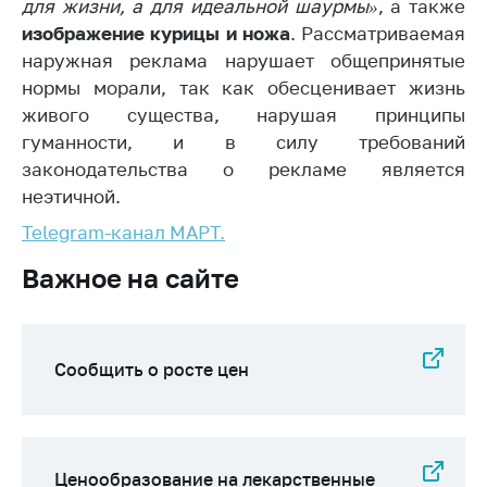
деятельность в
для жизни, а для идеальной шаурмы»
, а также
Республике
изображение курицы и ножа
. Рассматриваемая
Беларусь
наружная реклама нарушает общепринятые
Защита
нормы морали, так как обесценивает жизнь
персональных
живого существа, нарушая принципы
данных
гуманности, и в силу требований
законодательства о рекламе является
Новости
неэтичной.
Обратиться в МАРТ
Telegram-канал МАРТ.
Личный прием
Важное на сайте
граждан и юр. лиц
Прямaя телефоннaя
линия
Сообщить о росте цен
Горячая линия
Электронные
обращения
Ценообразование на лекарственные