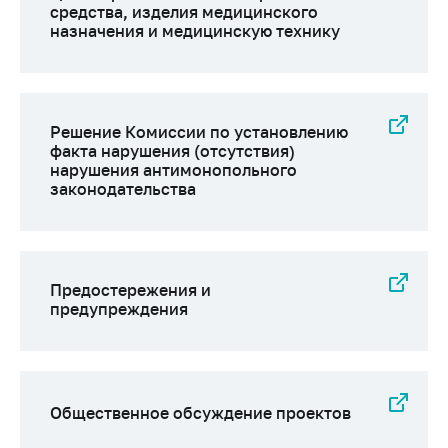
Сообщить о росте
средства, изделия медицинского
цен на товары
назначения и медицинскую технику
Сообщить о росте
цен на лекарства и
медицинские
изделия
Решение Комиссии по установлению
факта нарушения (отсутствия)
Контакты
нарушения антимонопольного
законодательства
Адрес и режим
работы
Приемная
Министра
Предостережения и
предупреждения
Горячая линия
Пресс-служба
Вышестоящий
государственный
Общественное обсуждение проектов
орган