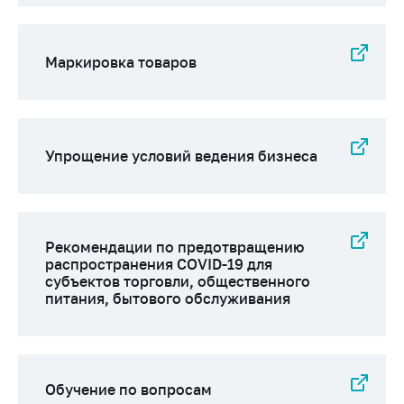
Важное на сайте
Сообщить о росте
цен
Маркировка товаров
Ценообразование
на лекарственные
средства, изделия
медицинского
Упрощение условий ведения бизнеса
назначения и
медицинскую
технику
Решение Комиссии
Рекомендации по предотвращению
по установлению
распространения COVID-19 для
факта нарушения
субъектов торговли, общественного
(отсутствия)
питания, бытового обслуживания
нарушения
антимонопольного
законодательства
Предостережения и
Обучение по вопросам