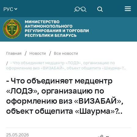
РУС
Министерство
Руководство
Структура
Министерства
Территориальные
Главная
Новости
Все новости
органы
- Что объединяет медцентр «ЛОДЭ», организацию по
оформлению виз «ВИЗАБАЙ», объект общепита «Шаурма»?..
Законодательство
- Что объединяет медцентр
Антикоррупционная
деятельность
«ЛОДЭ», организацию по
Общественно-
оформлению виз «ВИЗАБАЙ»,
консультативный
объект общепита «Шаурма»?..
совет
Соискателям
Награждения
25.05.2026