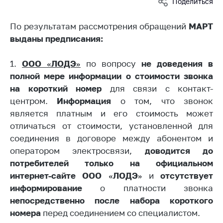
Поделиться
Белорусская
универсальная
По результатам рассмотрения обращений
МАРТ
товарная биржа
выданы предписания:
Общественная
жизнь
1.
ООО «ЛОДЭ»
по вопросу
не доведения в
полной мере информации о стоимости звонка
Идеологическая
работа
на короткий номер
для связи с контакт-
центром.
И
нформация
о том, что звонок
Официальные
является платным и его стоимость может
геральдические
отличаться от стоимости, установленной для
символы
соединения в договоре между абонентом и
5 лет МАРТ
оператором электросвязи,
доводится до
потребителей только на официальном
Деятельность
интернет-сайте ООО «ЛОДЭ»
и
о
тсутствует
Ценовая политика
информирование
о платности звонка
Антимонопольное
непосредственно после набора короткого
регулирование и
номера
перед соединением со специалистом.
конкуренция