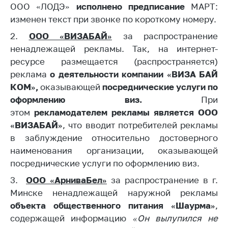
ООО «ЛОДЭ»
исполнено предписание
МАРТ:
Торговля и услуги
изменен текст при звонке по короткому номеру.
Регулирование и
2.
ООО «ВИЗАБАЙ»
за распространение
контроль закупок
ненадлежащей рекламы. Так, на интернет-
ресурсе размещается (распространяется)
Защита прав
потребителей
реклама
о деятельности компании «ВИЗА БАЙ
КОМ»,
оказывающей
посреднические услуги по
Регулирование
оформлению виз.
При
рекламной
этом
деятельности
рекламодателем
рекламы является ООО
«ВИЗАБАЙ»
, что вводит потребителей рекламы
Международное
в заблуждение относительно достоверного
сотрудничество
наименования организации, оказывающей
Применение мер
посреднические услуги по оформлению виз.
нетарифного
3.
ООО «АрниваБел»
за распространение в г.
регулирования
Минске ненадлежащей наружной рекламы
Биржевая торговля
объекта общественного питания «Шаурма»
,
Выставочная
содержащей информацию
«Он вылупился не