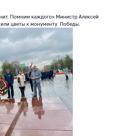
ты
 и режим
мнит. Помним каждого» Министр Алексей
ты
жили цветы к монументу Победы.
мная
стра
ая линия
с-служба
стоящий
дарственный
н
на сайте
ить о росте
образование
карственные