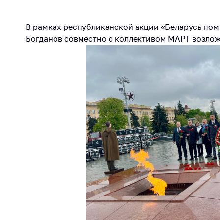
Награждения
Контак
Белорусская
Адрес
В рамках республиканской акции «Беларусь по
универсальная
рабо
Богданов совместно с коллективом МАРТ возло
товарная биржа
Прие
Общественная
Мини
жизнь
Горяч
Идеологическая
работа
Прес
Официальные
Выше
геральдические
госу
символы
орга
5 лет МАРТ
Важное 
Сообщ
Деятельность
цен
Ценовая политика
Цено
Антимонопольное
на ле