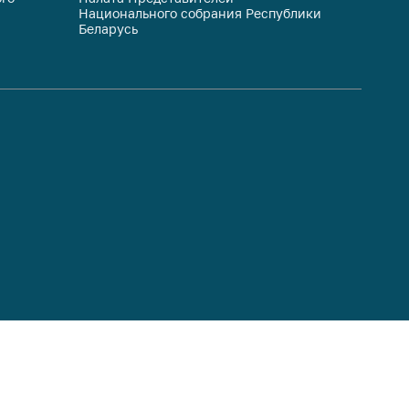
Национального собрания Республики
респуб
Беларусь
систем
гражда