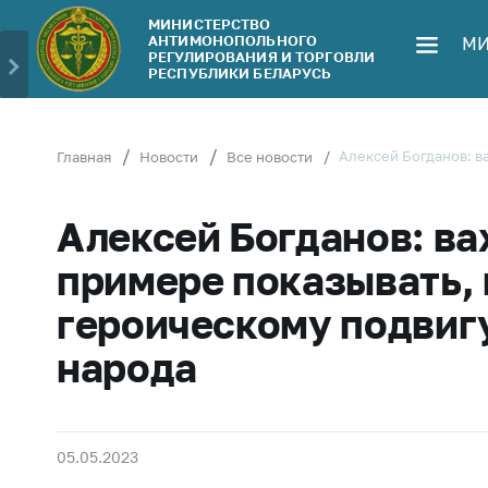
МИНИСТЕРСТВО
АНТИМОНОПОЛЬНОГО
МИ
Министерство
Обрати
РЕГУЛИРОВАНИЯ И ТОРГОВЛИ
РЕСПУБЛИКИ БЕЛАРУСЬ
Руководство
Личн
гражд
Структура
Министерства
Прям
Алексей Богданов: в
Главная
Новости
Все новости
телеф
Территориальные
органы
Горяч
Алексей Богданов: ва
Законодательство
Элек
примере показывать, 
обра
Антикоррупционная
героическому подвиг
деятельность
Сообщ
цен н
народа
Общественно-
консультативный
Сообщ
совет
цен н
меди
Соискателям
05.05.2023
изде