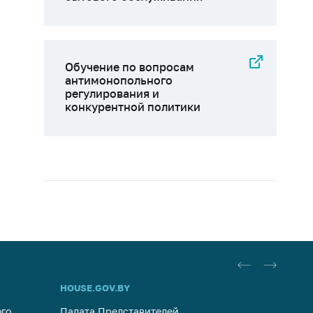
Обучение по вопросам
антимонопольного
регулирования и
конкурентной политики
HOUSE.GOV.BY
ОБРАЩ
го
Палата Представителей
Госуда