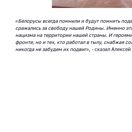
регулирование и
средс
конкуренция
меди
назна
Торговля и услуги
«Белорусы всегда помнили и будут помнить подв
меди
сражались за свободу нашей Родины. Именно эт
Регулирование и
техни
нацизма на территории нашей страны. И героями 
контроль закупок
Реше
фронте, но и тех, кто работал в тылу, снабжая 
Защита прав
по ус
никогда не забудем их подвиг»,
- сказал Алексей
потребителей
факт
(отсу
Регулирование
нару
рекламной
анти
деятельности
закон
Международное
Пред
сотрудничество
и пр
Применение мер
Обще
нетарифного
обсу
регулирования
прое
Биржевая торговля