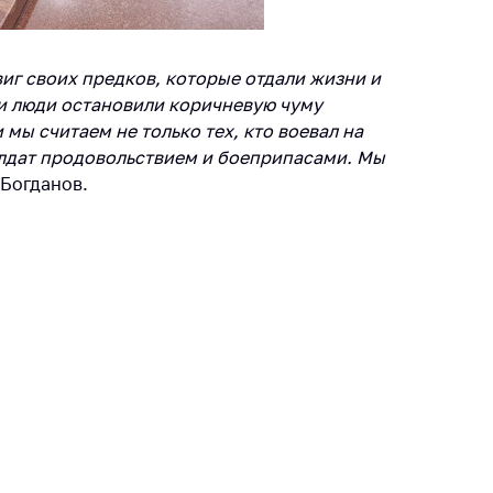
тва, изделия
цинского
чения и
иг своих предков, которые отдали жизни и
цинскую
и люди остановили коричневую чуму
ку
мы считаем не только тех, кто воевал на
ние Комиссии
солдат продовольствием и боеприпасами. Мы
тановлению
 Богданов.
а нарушения
тствия)
шения
монопольного
одательства
остережения
едупреждения
ственное
ждение
ктов