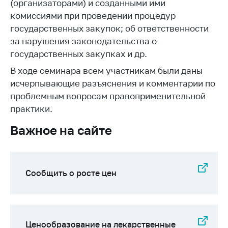
деятельность в
(организаторами) и созданными ими
Республике
комиссиями при проведении процедур
Беларусь
государственных закупок; об ответственности
Защита
за нарушения законодательства о
персональных
государственных закупках и др.
данных
В ходе семинара всем участникам были даны
Новости
исчерпывающие разъяснения и комментарии по
проблемным вопросам правоприменительной
Обратиться в МАРТ
практики.
Личный прием
Важное на сайте
граждан и юр. лиц
Прямaя телефоннaя
линия
Сообщить о росте цен
Горячая линия
Электронные
обращения
Ценообразование на лекарственные