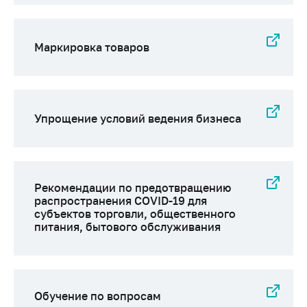
Важное на сайте
Сообщить о росте
цен
Маркировка товаров
Ценообразование
на лекарственные
средства, изделия
медицинского
Упрощение условий ведения бизнеса
назначения и
медицинскую
технику
Решение Комиссии
Рекомендации по предотвращению
по установлению
распространения COVID-19 для
факта нарушения
субъектов торговли, общественного
(отсутствия)
питания, бытового обслуживания
нарушения
антимонопольного
законодательства
Предостережения и
Обучение по вопросам