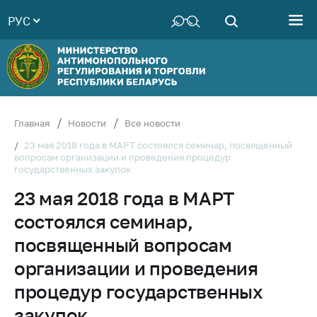
РУС
Министерство
Руководство
Структура
Министерства
Территориальные
Главная
Новости
Все новости
органы
23 мая 2018 года в МАРТ состоялся семинар, посвященный
вопросам организации и проведения процедур
Законодательство
государственных закупок
Антикоррупционная
23 мая 2018 года в МАРТ
деятельность
состоялся семинар,
Общественно-
консультативный
посвященный вопросам
совет
организации и проведения
Соискателям
процедур государственных
Награждения
закупок