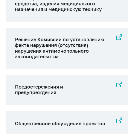
Сообщить о росте
средства, изделия медицинского
цен на товары
назначения и медицинскую технику
Сообщить о росте
цен на лекарства и
медицинские
изделия
Решение Комиссии по установлению
факта нарушения (отсутствия)
Контакты
нарушения антимонопольного
законодательства
Адрес и режим
работы
Приемная
Министра
Предостережения и
предупреждения
Горячая линия
Пресс-служба
Вышестоящий
государственный
Общественное обсуждение проектов
орган