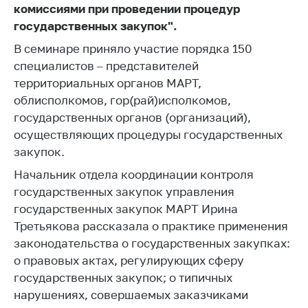
комиссиями при проведении процедур
Торговля и услуги
государственных закупок".
Регулирование и
В семинаре приняло участие порядка 150
контроль закупок
специалистов – представителей
территориальных органов МАРТ,
Защита прав
потребителей
облисполкомов, гор(рай)исполкомов,
государственных органов (организаций),
Регулирование
осуществляющих процедуры государственных
рекламной
закупок.
деятельности
Начальник отдела координации контроля
Международное
сотрудничество
государственных закупок управления
государственных закупок МАРТ Ирина
Применение мер
Третьякова рассказала о практике применения
нетарифного
законодательства о государственных закупках:
регулирования
о правовых актах, регулирующих сферу
Биржевая торговля
государственных закупок; о типичных
Выставочная
нарушениях, совершаемых заказчиками