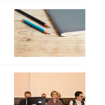
тва, изделия
цинского
чения и
цинскую
ку
ние Комиссии
тановлению
а нарушения
тствия)
шения
монопольного
одательства
остережения
едупреждения
ственное
ждение
ктов