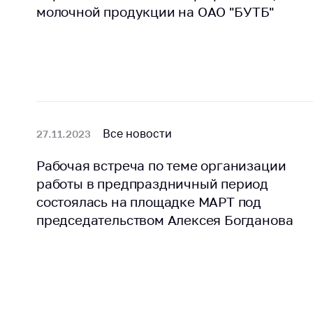
Награждения
молочной продукции на ОАО "БУТБ"
Контак
Белорусская
Адрес
универсальная
рабо
товарная биржа
Прие
Общественная
Мини
жизнь
Горяч
Идеологическая
Все новости
27.11.2023
работа
Прес
Рабочая встреча по теме организации
Официальные
Выше
геральдические
работы в предпраздничный период
госу
символы
орга
состоялась на площадке МАРТ под
председательством Алексея Богданова
5 лет МАРТ
Важное 
Сообщ
Деятельность
цен
Ценовая политика
Цено
Антимонопольное
на ле