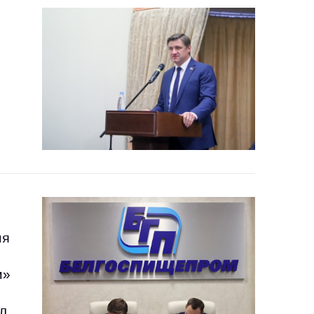
тики
ия
м»
од