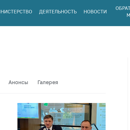
ОБРА
НИСТЕРСТВО
ДЕЯТЕЛЬНОСТЬ
НОВОСТИ
ться в МАРТ
М
ый прием
ан и юр. лиц
aя
оннaя линия
ая линия
тронные
щения
Анонсы
Галерея
ить о росте
а товары
ить о росте
а лекарства и
цинские
лия