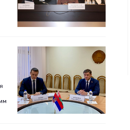
ировка
ров
щение
ий ведения
еса
мендации по
отвращению
ространения
-19 для
ктов
вли,
ственного
я
ия, бытового
уживания
ким
ение по
осам
монопольного
ирования и
урентной