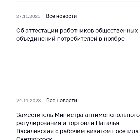
регулирование и
средс
конкуренция
меди
Все новости
27.11.2023
назна
Торговля и услуги
меди
Об аттестации работников общественных
Регулирование и
техни
объединений потребителей в ноябре
контроль закупок
Реше
Защита прав
по ус
потребителей
факт
(отсу
Регулирование
нару
рекламной
анти
деятельности
закон
Международное
Пред
Все новости
24.11.2023
сотрудничество
и пр
Применение мер
Заместитель Министра антимонопольного
Обще
нетарифного
регулирования и торговли Наталья
обсу
регулирования
прое
Василевская с рабочим визитом посетила
Биржевая торговля
Светлогорск