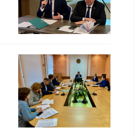
ты
 и режим
ты
мная
стра
ая линия
с-служба
стоящий
дарственный
н
на сайте
ить о росте
образование
карственные