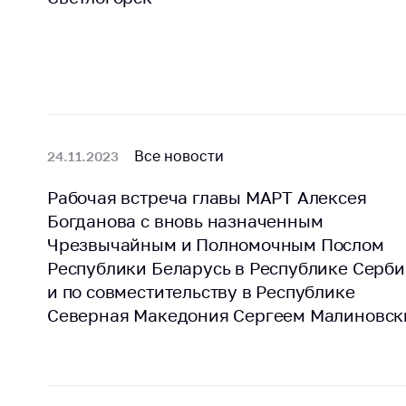
Марк
това
Выставочная
деятельность в
Упро
Республике
услов
Беларусь
бизн
Защита
Реко
персональных
пред
Все новости
24.11.2023
данных
расп
COVID
Рабочая встреча главы МАРТ Алексея
Новости
субъе
Богданова с вновь назначенным
торго
Чрезвычайным и Полномочным Послом
обще
Республики Беларусь в Республике Серби
питан
обсл
и по совместительству в Республике
Северная Македония Сергеем Малиновс
Обуч
вопр
анти
регул
конк