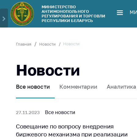
МИНИСТЕРСТВО
АНТИМОНОПОЛЬНОГО
МИ
Министерство
Обрати
РЕГУЛИРОВАНИЯ И ТОРГОВЛИ
РЕСПУБЛИКИ БЕЛАРУСЬ
Руководство
Личн
гражд
Структура
Министерства
Прям
Новости
Главная
Новости
телеф
Территориальные
органы
Горяч
Новости
Законодательство
Элек
обра
Антикоррупционная
Все новости
Комментарии
Аналитика
деятельность
Сообщ
цен н
Общественно-
консультативный
Сообщ
Все новости
27.11.2023
совет
цен н
меди
Совещание по вопросу внедрения
Соискателям
изде
биржевого механизма при реализации