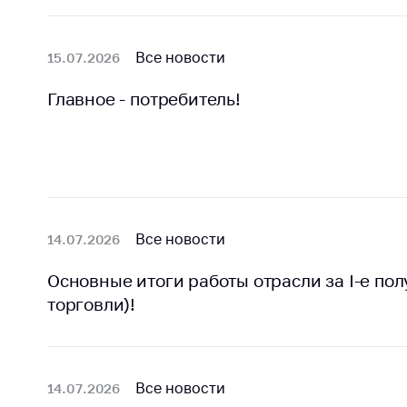
Марк
това
Выставочная
деятельность в
Упро
Все новости
15.07.2026
Республике
услов
Беларусь
бизн
Главное - потребитель!
Защита
Реко
персональных
пред
данных
расп
COVID
Новости
субъе
торго
Все новости
14.07.2026
обще
питан
Основные итоги работы отрасли за I-е по
обсл
торговли)!
Обуч
вопр
анти
регул
Все новости
14.07.2026
конк