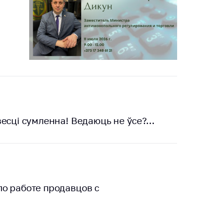
есцi сумленна! Ведаюць не ўсе?...
о работе продавцов с