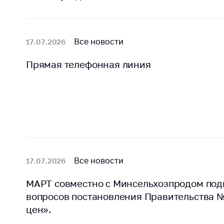
Награждения
Контак
Белорусская
Адрес
универсальная
рабо
Все новости
17.07.2026
товарная биржа
Прие
Общественная
Прямая телефонная линия
Мини
жизнь
Горяч
Идеологическая
работа
Прес
Официальные
Выше
геральдические
госу
символы
орга
5 лет МАРТ
Все новости
17.07.2026
Важное 
Сообщ
Деятельность
МАРТ совместно с Минсельхозпродом под
цен
вопросов постановления Правительства 
Ценовая политика
цен».
Цено
Антимонопольное
на ле