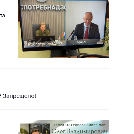
тики
та
? Запрещено!