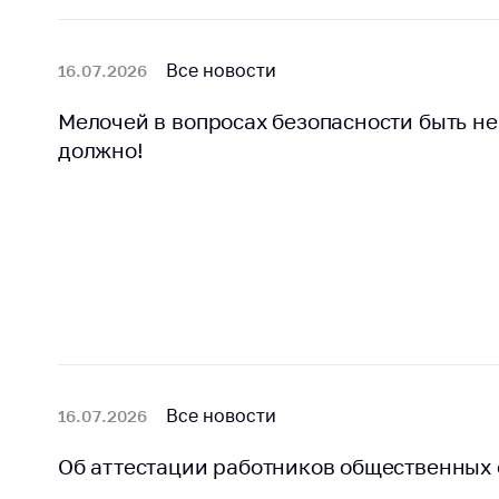
регулирование и
средс
конкуренция
меди
назна
Все новости
16.07.2026
Торговля и услуги
меди
Регулирование и
техни
Мелочей в вопросах безопасности быть не
контроль закупок
должно!
Реше
Защита прав
по ус
потребителей
факт
(отсу
Регулирование
нару
рекламной
анти
деятельности
закон
Международное
Пред
сотрудничество
и пр
Применение мер
Обще
Все новости
16.07.2026
нетарифного
обсу
регулирования
прое
Об аттестации работников общественных
Биржевая торговля