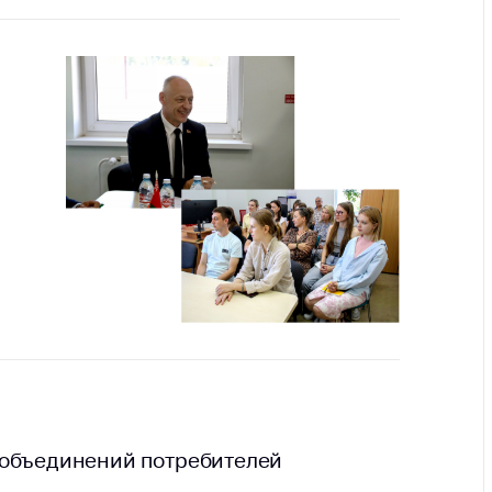
тва, изделия
цинского
чения и
цинскую
ку
ние Комиссии
тановлению
а нарушения
тствия)
шения
монопольного
одательства
остережения
едупреждения
ственное
ждение
ктов
 объединений потребителей