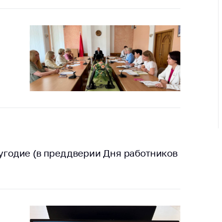
ировка
ров
щение
ий ведения
еса
мендации по
отвращению
ространения
-19 для
ктов
вли,
ственного
ия, бытового
лугодие (в преддверии Дня работников
уживания
ение по
осам
монопольного
ирования и
урентной