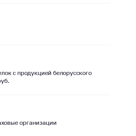
делок с продукцией белорусского
руб.
аховые организации