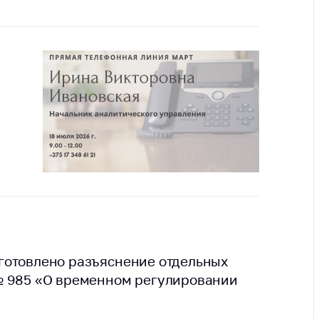
ты
 и режим
ты
мная
стра
ая линия
с-служба
стоящий
дарственный
н
на сайте
ить о росте
готовлено разъяснение отдельных
№ 985 «О временном регулировании
образование
карственные