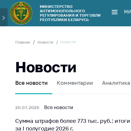
МИНИСТЕРСТВО
АНТИМОНОПОЛЬНОГО
МИ
Министерство
Обрати
РЕГУЛИРОВАНИЯ И ТОРГОВЛИ
РЕСПУБЛИКИ БЕЛАРУСЬ
Руководство
Личн
гражд
Структура
Министерства
Прям
Новости
Главная
Новости
телеф
Территориальные
органы
Горяч
Новости
Законодательство
Элек
обра
Антикоррупционная
Все новости
Комментарии
Аналитика
деятельность
Сообщ
цен н
Общественно-
консультативный
Сообщ
Все новости
20.07.2026
совет
цен н
меди
Сумма штрафов более 773 тыс. руб.: ито
Соискателям
изде
за I полугодие 2026 г.