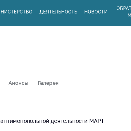
ОБРА
НИСТЕРСТВО
ДЕЯТЕЛЬНОСТЬ
НОВОСТИ
ться в МАРТ
М
ый прием
ан и юр. лиц
aя
оннaя линия
ая линия
тронные
щения
Анонсы
Галерея
ить о росте
а товары
ить о росте
а лекарства и
цинские
ги антимонопольной деятельности МАРТ
лия