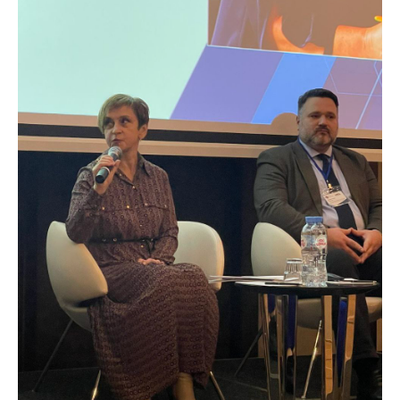
Торговля и услуги
Регулирование и
контроль закупок
Защита прав
потребителей
Регулирование
рекламной
деятельности
Международное
сотрудничество
Применение мер
нетарифного
регулирования
Биржевая торговля
Выставочная