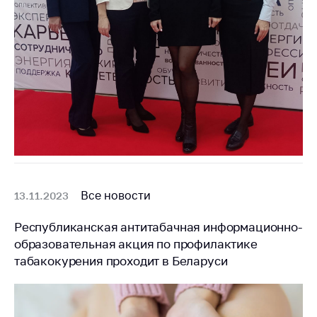
Сообщить о росте
цен на товары
Сообщить о росте
цен на лекарства и
медицинские
изделия
Контакты
Адрес и режим
работы
Приемная
Министра
Все новости
13.11.2023
Горячая линия
Республиканская антитабачная информационно-
образовательная акция по профилактике
Пресс-служба
табакокурения проходит в Беларуси
Вышестоящий
государственный
орган