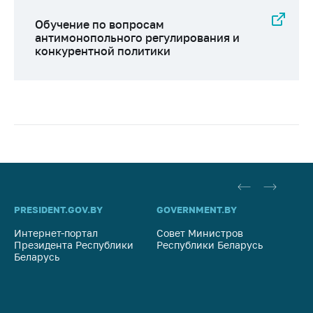
Обучение по вопросам
антимонопольного регулирования и
конкурентной политики
PRESIDENT.GOV.BY
GOVERNMENT.BY
SO
Интернет-портал
Совет Министров
Со
Президента Республики
Республики Беларусь
На
Беларусь
Ре