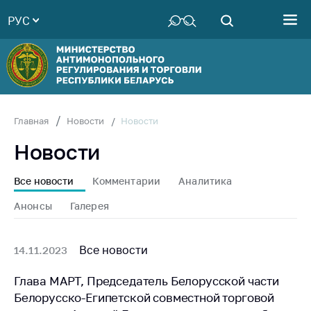
РУС
Министерство
Руководство
Структура
Министерства
Территориальные
Новости
Главная
Новости
органы
Новости
Законодательство
Антикоррупционная
Все новости
Комментарии
Аналитика
деятельность
Анонсы
Галерея
Общественно-
консультативный
совет
Все новости
14.11.2023
Соискателям
Глава МАРТ, Председатель Белорусской части
Белорусско-Египетской совместной торговой
Награждения