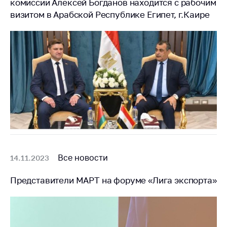
комиссии Алексей Богданов находится с рабочим
Белорусская
визитом в Арабской Республике Египет, г.Каире
универсальная
товарная биржа
Общественная
жизнь
Идеологическая
работа
Официальные
геральдические
символы
5 лет МАРТ
Все новости
14.11.2023
Деятельность
Представители МАРТ на форуме «Лига экспорта»
Ценовая политика
Антимонопольное
регулирование и
конкуренция