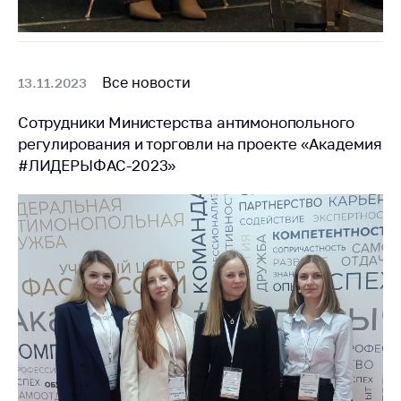
деятельность в
Республике
Беларусь
Защита
Все новости
13.11.2023
персональных
данных
Сотрудники Министерства антимонопольного
Новости
регулирования и торговли на проекте «Академия
#ЛИДЕРЫФАС-2023»
Обратиться в МАРТ
Личный прием
граждан и юр. лиц
Прямaя телефоннaя
линия
Горячая линия
Электронные
обращения