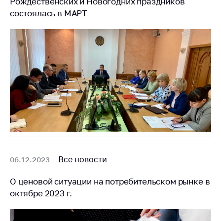
деятельность в
Рождественских и Новогодних праздников
Республике
состоялась в МАРТ
Беларусь
Защита
персональных
данных
Новости
Обратиться в МАРТ
Личный прием
граждан и юр. лиц
Прямaя телефоннaя
линия
Все новости
06.12.2023
Горячая линия
О ценовой ситуации на потребительском рынке в
октябре 2023 г.
Электронные
обращения