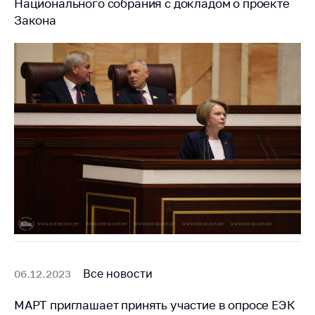
Национального собрания с докладом о проекте
Белорусская
Закона
универсальная
товарная биржа
Общественная
жизнь
Идеологическая
работа
Официальные
геральдические
символы
5 лет МАРТ
Деятельность
Ценовая политика
Все новости
06.12.2023
Антимонопольное
регулирование и
МАРТ приглашает принять участие в опросе ЕЭК
конкуренция