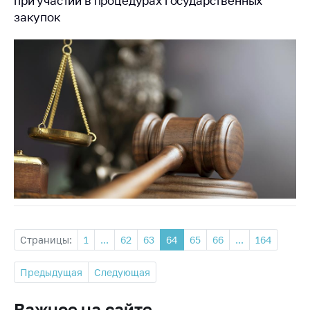
при участии в процедурах государственных
закупок
Страницы:
1
...
62
63
64
65
66
...
164
Предыдущая
Следующая
Важное на сайте