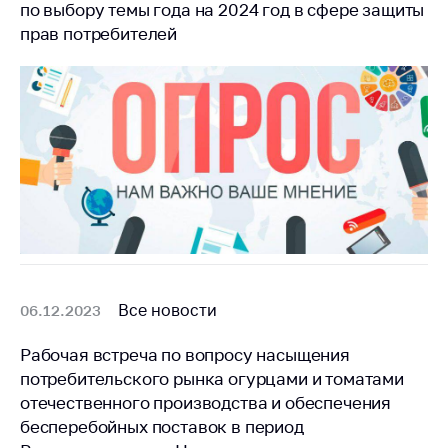
по выбору темы года на 2024 год в сфере защиты
Торговля и услуги
прав потребителей
Регулирование и
контроль закупок
Защита прав
потребителей
Регулирование
рекламной
деятельности
Международное
сотрудничество
Все новости
06.12.2023
Применение мер
нетарифного
Рабочая встреча по вопросу насыщения
регулирования
потребительского рынка огурцами и томатами
Биржевая торговля
отечественного производства и обеспечения
бесперебойных поставок в период
Выставочная