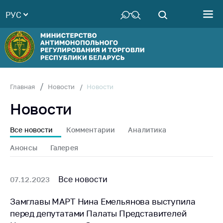
РУС
Министерство
Руководство
Структура
Министерства
Территориальные
Новости
Главная
Новости
органы
Новости
Законодательство
Антикоррупционная
Все новости
Комментарии
Аналитика
деятельность
Анонсы
Галерея
Общественно-
консультативный
совет
Все новости
07.12.2023
Соискателям
Замглавы МАРТ Нина Емельянова выступила
перед депутатами Палаты Представителей
Награждения