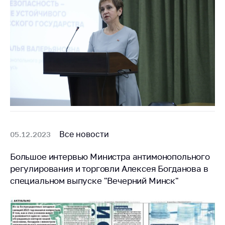
Важное на сайте
Сообщить о росте
цен
Ценообразование
на лекарственные
средства, изделия
медицинского
назначения и
медицинскую
технику
Все новости
Решение Комиссии
05.12.2023
по установлению
факта нарушения
Большое интервью Министра антимонопольного
(отсутствия)
регулирования и торговли Алексея Богданова в
нарушения
специальном выпуске "Вечерний Минск"
антимонопольного
законодательства
Предостережения и