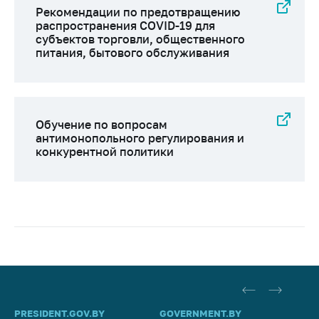
Рекомендации по предотвращению
распространения COVID-19 для
субъектов торговли, общественного
питания, бытового обслуживания
Обучение по вопросам
антимонопольного регулирования и
конкурентной политики
PRESIDENT.GOV.BY
GOVERNMENT.BY
SO