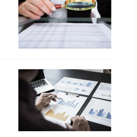
тва, изделия
цинского
чения и
цинскую
ку
ние Комиссии
тановлению
а нарушения
тствия)
шения
монопольного
одательства
остережения
едупреждения
ственное
ждение
ктов