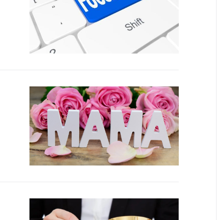
ты
 и режим
ты
мная
стра
ая линия
с-служба
стоящий
дарственный
н
на сайте
ить о росте
образование
карственные