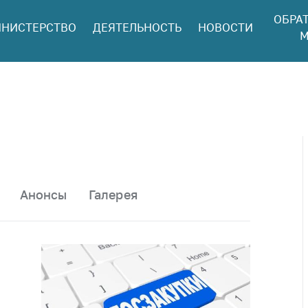
ОБРА
НИСТЕРСТВО
ДЕЯТЕЛЬНОСТЬ
НОВОСТИ
ться в МАРТ
М
ый прием
ан и юр. лиц
aя
оннaя линия
ая линия
тронные
щения
Анонсы
Галерея
ить о росте
а товары
ить о росте
а лекарства и
цинские
лия