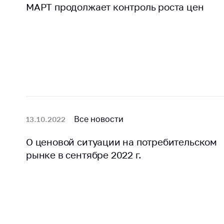
регулирование и
МАРТ продолжает контроль роста цен
средс
конкуренция
меди
назна
Торговля и услуги
меди
Регулирование и
техни
контроль закупок
Реше
Защита прав
по ус
потребителей
факт
(отсу
Регулирование
нару
Все новости
13.10.2022
рекламной
анти
деятельности
закон
О ценовой ситуации на потребительском
Международное
рынке в сентябре 2022 г.
Пред
сотрудничество
и пр
Применение мер
Обще
нетарифного
обсу
регулирования
прое
Биржевая торговля