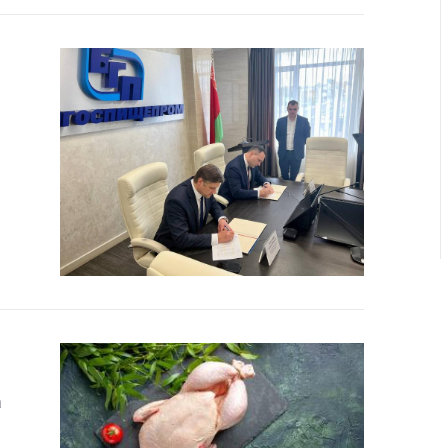
ировка
ров
щение
ий ведения
еса
мендации по
отвращению
ространения
-19 для
ктов
вли,
ственного
ия, бытового
уживания
ение по
осам
монопольного
а
ирования и
урентной