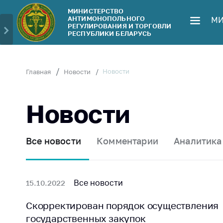
МИНИСТЕРСТВО
АНТИМОНОПОЛЬНОГО
МИ
Министерство
Обрати
РЕГУЛИРОВАНИЯ И ТОРГОВЛИ
РЕСПУБЛИКИ БЕЛАРУСЬ
Руководство
Личн
гражд
Структура
Министерства
Прям
Новости
Главная
Новости
телеф
Территориальные
органы
Горяч
Новости
Законодательство
Элек
обра
Антикоррупционная
Все новости
Комментарии
Аналитика
деятельность
Сообщ
цен н
Общественно-
консультативный
Сообщ
Все новости
15.10.2022
совет
цен н
меди
Скорректирован порядок осуществления
Соискателям
изде
государственных закупок