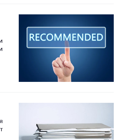
и
и
я
т