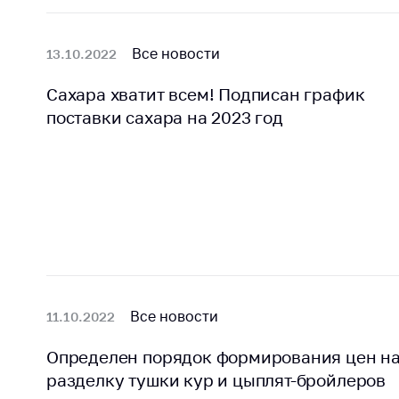
Марк
това
Выставочная
деятельность в
Все новости
Упро
13.10.2022
Республике
услов
Беларусь
Сахара хватит всем! Подписан график
бизн
поставки сахара на 2023 год
Защита
Реко
персональных
пред
данных
расп
COVID
Новости
субъе
торго
обще
питан
обсл
Обуч
Все новости
11.10.2022
вопр
анти
Определен порядок формирования цен н
регул
разделку тушки кур и цыплят-бройлеров
конк