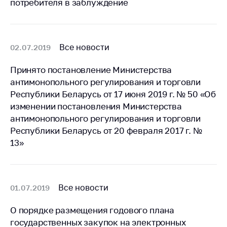
потребителя в заблуждение
Белорусская
универсальная
товарная биржа
Все новости
02.07.2019
Общественная
жизнь
Принято постановление Министерства
Идеологическая
антимонопольного регулирования и торговли
работа
Республики Беларусь от 17 июня 2019 г. № 50 «Об
изменении постановления Министерства
Официальные
антимонопольного регулирования и торговли
геральдические
символы
Республики Беларусь от 20 февраля 2017 г. №
13»
5 лет МАРТ
Деятельность
Ценовая политика
Все новости
01.07.2019
Антимонопольное
О порядке размещения годового плана
регулирование и
государственных закупок на электронных
конкуренция