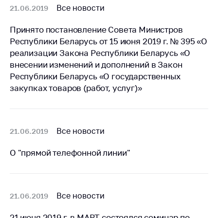
Сообщить о росте
Все новости
21.06.2019
цен на товары
Принято постановление Совета Министров
Сообщить о росте
цен на лекарства и
Республики Беларусь от 15 июня 2019 г. № 395 «О
медицинские
реализации Закона Республики Беларусь «О
изделия
внесении изменений и дополнений в Закон
Республики Беларусь «О государственных
Контакты
закупках товаров (работ, услуг)»
Адрес и режим
работы
Приемная
Все новости
21.06.2019
Министра
Горячая линия
О "прямой телефонной линии"
Пресс-служба
Вышестоящий
Все новости
21.06.2019
государственный
орган
21 июня 2019 г. в МАРТ состоялся семинар по