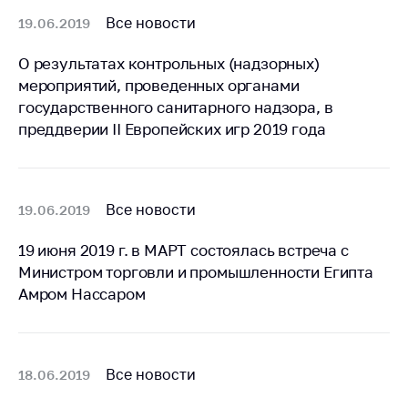
предупреждения
Все новости
19.06.2019
Общественное
обсуждение
О результатах контрольных (надзорных)
проектов
мероприятий, проведенных органами
Маркировка
государственного санитарного надзора, в
товаров
преддверии II Европейских игр 2019 года
Упрощение условий
ведения бизнеса
Рекомендации по
Все новости
19.06.2019
предотвращению
распространения
19 июня 2019 г. в МАРТ состоялась встреча с
COVID-19 для
Министром торговли и промышленности Египта
субъектов торговли,
Амром Нассаром
общественного
питания, бытового
обслуживания
Все новости
18.06.2019
Обучение по
вопросам