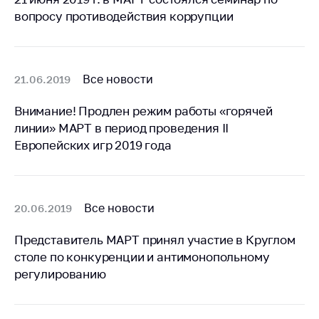
Важное на сайте
вопросу противодействия коррупции
Сообщить о росте
цен
Ценообразование
Все новости
21.06.2019
на лекарственные
средства, изделия
Внимание! Продлен режим работы «горячей
медицинского
линии» МАРТ в период проведения II
назначения и
Европейских игр 2019 года
медицинскую
технику
Решение Комиссии
по установлению
Все новости
20.06.2019
факта нарушения
(отсутствия)
Представитель МАРТ принял участие в Круглом
нарушения
столе по конкуренции и антимонопольному
антимонопольного
регулированию
законодательства
Предостережения и