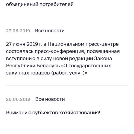
деятельность в
объединений потребителей
Республике
Беларусь
Защита
персональных
Все новости
27.06.2019
данных
27 июня 2019 г. в Национальном пресс-центре
Новости
состоялась пресс-конференция, посвященная
вступлению в силу новой редакции Закона
Обратиться в МАРТ
Республики Беларусь «О государственных
закупках товаров (работ, услуг)»
Личный прием
граждан и юр. лиц
Прямaя телефоннaя
линия
Все новости
26.06.2019
Горячая линия
Вниманию субъектов хозяйствования!
Электронные
обращения