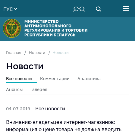
РУС
Министерство
Руководство
Структура
Министерства
Территориальные
Новости
Главная
Новости
органы
Новости
Законодательство
Антикоррупционная
Все новости
Комментарии
Аналитика
деятельность
Анонсы
Галерея
Общественно-
консультативный
совет
Все новости
04.07.2019
Соискателям
Вниманию владельцев интернет-магазинов:
информация о цене товара не должна вводить
Награждения