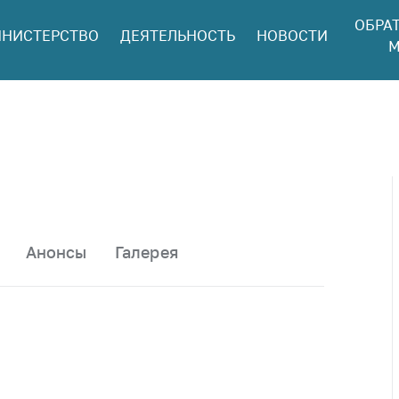
ОБРА
НИСТЕРСТВО
ДЕЯТЕЛЬНОСТЬ
НОВОСТИ
ться в МАРТ
М
ый прием
ан и юр. лиц
aя
оннaя линия
ая линия
тронные
щения
Анонсы
Галерея
ить о росте
а товары
ить о росте
а лекарства и
цинские
лия