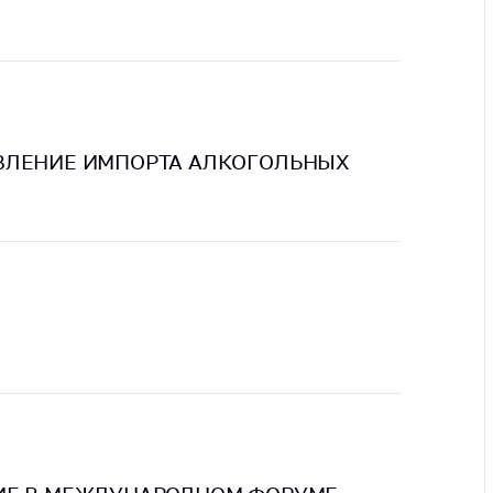
тва, изделия
цинского
чения и
цинскую
ку
ние Комиссии
ВЛЕНИЕ ИМПОРТА АЛКОГОЛЬНЫХ
тановлению
а нарушения
тствия)
шения
монопольного
одательства
остережения
едупреждения
ственное
ждение
ктов