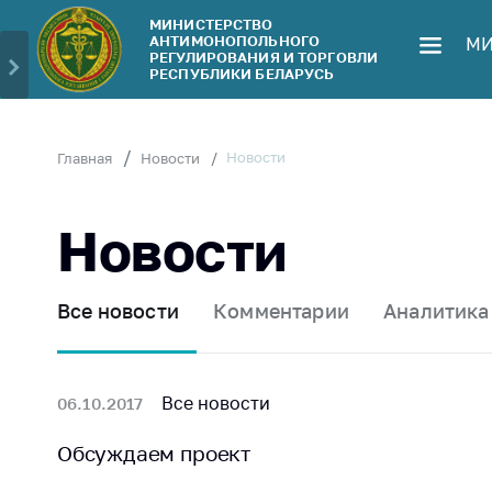
МИНИСТЕРСТВО
АНТИМОНОПОЛЬНОГО
МИ
Министерство
Обрати
РЕГУЛИРОВАНИЯ И ТОРГОВЛИ
РЕСПУБЛИКИ БЕЛАРУСЬ
Руководство
Личн
гражд
Структура
Министерства
Прям
Новости
Главная
Новости
телеф
Территориальные
органы
Горяч
Новости
Законодательство
Элек
обра
Антикоррупционная
Все новости
Комментарии
Аналитика
деятельность
Сообщ
цен н
Общественно-
консультативный
Сообщ
Все новости
06.10.2017
совет
цен н
меди
Обсуждаем проект
Соискателям
изде