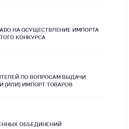
ты
 и режим
ты
РАВО НА ОСУЩЕСТВЛЕНИЕ ИМПОРТА
мная
ТОГО КОНКУРСА
стра
ая линия
с-служба
стоящий
дарственный
ИТЕЛЕЙ ПО ВОПРОСАМ ВЫДАЧИ
н
И (ИЛИ) ИМПОРТ ТОВАРОВ
на сайте
ить о росте
образование
ВЕННЫХ ОБЪЕДИНЕНИЙ
карственные