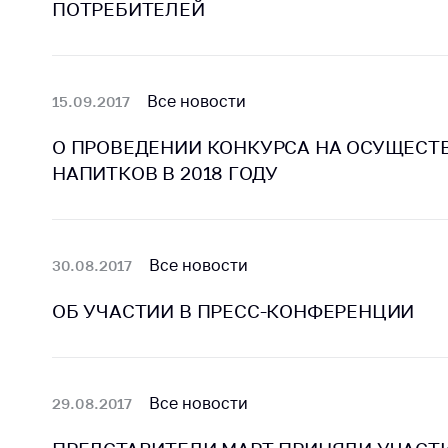
ПОТРЕБИТЕЛЕЙ
регулирование и
средс
конкуренция
меди
назна
Торговля и услуги
меди
Все новости
15.09.2017
Регулирование и
техни
контроль закупок
Реше
О ПРОВЕДЕНИИ КОНКУРСА НА ОСУЩЕСТ
Защита прав
по ус
НАПИТКОВ В 2018 ГОДУ
потребителей
факт
(отсу
Регулирование
нару
рекламной
анти
деятельности
Все новости
30.08.2017
закон
Международное
ОБ УЧАСТИИ В ПРЕСС-КОНФЕРЕНЦИИ
Пред
сотрудничество
и пр
Применение мер
Обще
нетарифного
обсу
Все новости
29.08.2017
регулирования
прое
Биржевая торговля