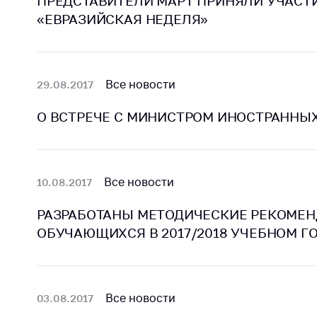
ПРЕДСТАВИТЕЛИ МАРТ ПРИНЯЛИ УЧАСТ
Марк
това
«ЕВРАЗИЙСКАЯ НЕДЕЛЯ»
Выставочная
деятельность в
Упро
Республике
услов
Беларусь
бизн
Все новости
29.08.2017
Защита
Реко
персональных
О ВСТРЕЧЕ С МИНИСТРОМ ИНОСТРАННЫХ
пред
данных
расп
COVID
Новости
субъе
торго
Все новости
10.08.2017
обще
питан
РАЗРАБОТАНЫ МЕТОДИЧЕСКИЕ РЕКОМЕН
обсл
ОБУЧАЮЩИХСЯ В 2017/2018 УЧЕБНОМ Г
Обуч
вопр
анти
Все новости
регул
03.08.2017
конк