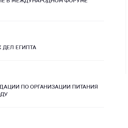
ИЕ В МЕЖДУНАРОДНОМ ФОРУМЕ
ировка
ров
щение
ий ведения
еса
мендации по
 ДЕЛ ЕГИПТА
отвращению
ространения
-19 для
ктов
вли,
ственного
ия, бытового
ДАЦИИ ПО ОРГАНИЗАЦИИ ПИТАНИЯ
уживания
ОДУ
ение по
осам
монопольного
ирования и
урентной