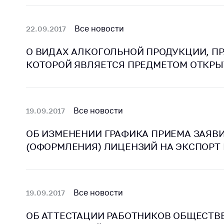
Награждения
Контак
Белорусская
Адрес
Все новости
22.09.2017
универсальная
рабо
товарная биржа
О ВИДАХ АЛКОГОЛЬНОЙ ПРОДУКЦИИ, П
Прие
Общественная
КОТОРОЙ ЯВЛЯЕТСЯ ПРЕДМЕТОМ ОТКРЫ
Мини
жизнь
Горяч
Идеологическая
работа
Прес
Все новости
19.09.2017
Официальные
Выше
геральдические
госу
ОБ ИЗМЕНЕНИИ ГРАФИКА ПРИЕМА ЗАЯВ
символы
орга
(ОФОРМЛЕНИЯ) ЛИЦЕНЗИЙ НА ЭКСПОРТ 
5 лет МАРТ
Важное 
Сообщ
Деятельность
цен
Все новости
19.09.2017
Ценовая политика
Цено
ОБ АТТЕСТАЦИИ РАБОТНИКОВ ОБЩЕСТ
Антимонопольное
на ле