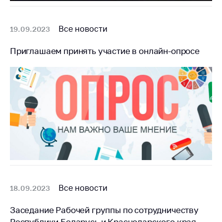
деятельность в
Республике
Беларусь
Все новости
19.09.2023
Защита
персональных
Приглашаем принять участие в онлайн-опросе
данных
Новости
Обратиться в МАРТ
Личный прием
граждан и юр. лиц
Прямaя телефоннaя
линия
Горячая линия
Все новости
18.09.2023
Электронные
обращения
Заседание Рабочей группы по сотрудничеству
Республики Беларусь и Краснодарского края