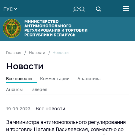
РУС
Министерство
Руководство
Структура
Министерства
Территориальные
Новости
Главная
Новости
органы
Новости
Законодательство
Антикоррупционная
Все новости
Комментарии
Аналитика
деятельность
Анонсы
Галерея
Общественно-
консультативный
совет
Все новости
19.09.2023
Соискателям
Замминистра антимонопольного регулирования
и торговли Наталья Василевская, совместно со
Награждения