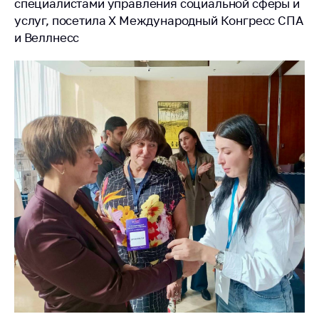
специалистами управления социальной сферы и
Белорусская
услуг, посетила Х Международный Конгресс СПА
универсальная
и Веллнесс
товарная биржа
Общественная
жизнь
Идеологическая
работа
Официальные
геральдические
символы
5 лет МАРТ
Деятельность
Ценовая политика
Антимонопольное
регулирование и
конкуренция