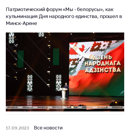
Важное на сайте
Патриотический форум «Мы - белорусы», как
Сообщить о росте
кульминация Дня народного единства, прошел в
цен
Минск-Арене
Ценообразование
на лекарственные
средства, изделия
медицинского
назначения и
медицинскую
технику
Решение Комиссии
по установлению
факта нарушения
(отсутствия)
нарушения
антимонопольного
законодательства
Предостережения и
Все новости
17.09.2023