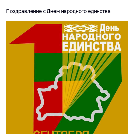
предупреждения
Поздравление с Днем народного единства
Общественное
обсуждение
проектов
Маркировка
товаров
Упрощение условий
ведения бизнеса
Рекомендации по
предотвращению
распространения
COVID-19 для
субъектов торговли,
общественного
питания, бытового
обслуживания
Обучение по
вопросам