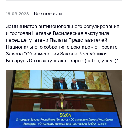
Торговля и услуги
Все новости
19.09.2023
Регулирование и
контроль закупок
Замминистра антимонопольного регулирования
и торговли Наталья Василевская выступила
Защита прав
перед депутатами Палаты Представителей
потребителей
Национального собрания с докладом о проекте
Регулирование
Закона "Об изменении Закона Республики
рекламной
Беларусь О госзакупках товаров (работ, услуг)"
деятельности
Международное
сотрудничество
Применение мер
нетарифного
регулирования
Биржевая торговля
Выставочная