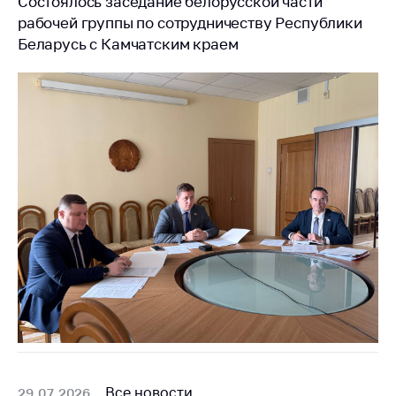
Состоялось заседание белорусской части
антимонопольного
рабочей группы по сотрудничеству Республики
регулирования и
конкурентной
Беларусь с Камчатским краем
политики
Все новости
29.07.2026