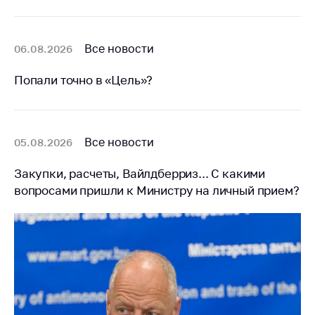
Белорусская
универсальная
товарная биржа
Все новости
06.08.2026
Общественная
Попали точно в «Цель»?
жизнь
Идеологическая
работа
Все новости
05.08.2026
Официальные
геральдические
Закупки, расчеты, Вайлдберриз... С какими
символы
вопросами пришли к Министру на личный прием?
5 лет МАРТ
Деятельность
Ценовая политика
Антимонопольное
регулирование и
конкуренция