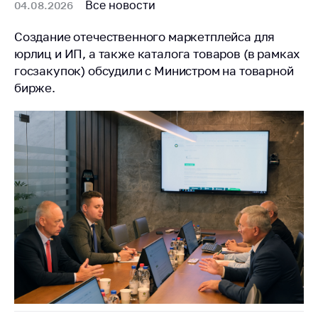
деятельность в
Все новости
04.08.2026
Республике
Беларусь
Создание отечественного маркетплейса для
юрлиц и ИП, а также каталога товаров (в рамках
Защита
госзакупок) обсудили с Министром на товарной
персональных
данных
бирже.
Новости
Обратиться в МАРТ
Личный прием
граждан и юр. лиц
Прямaя телефоннaя
линия
Горячая линия
Электронные
обращения