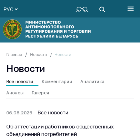
РУС
Министерство
Руководство
Структура
Министерства
Территориальные
Новости
Главная
Новости
органы
Новости
Законодательство
Антикоррупционная
Все новости
Комментарии
Аналитика
деятельность
Анонсы
Галерея
Общественно-
консультативный
совет
Все новости
06.08.2026
Соискателям
Об аттестации работников общественных
объединений потребителей
Награждения