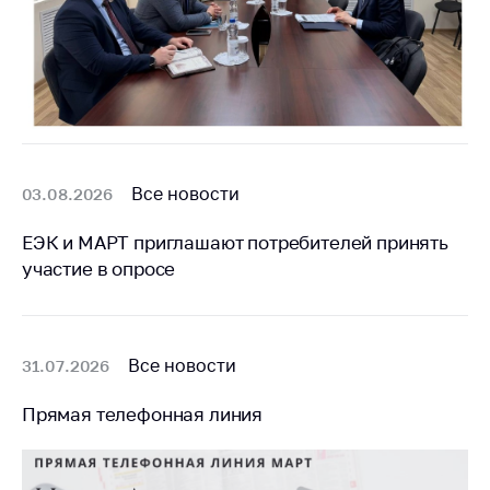
Важное на сайте
Сообщить о росте
цен
Ценообразование
на лекарственные
средства, изделия
медицинского
Все новости
03.08.2026
назначения и
медицинскую
ЕЭК и МАРТ приглашают потребителей принять
технику
участие в опросе
Решение Комиссии
по установлению
факта нарушения
(отсутствия)
Все новости
31.07.2026
нарушения
антимонопольного
Прямая телефонная линия
законодательства
Предостережения и