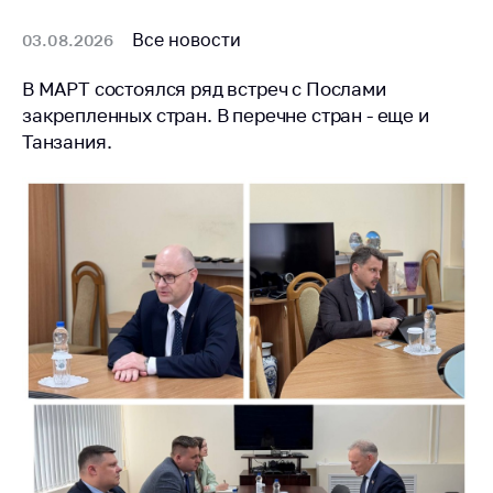
Сообщить о росте
цен на товары
Все новости
03.08.2026
Сообщить о росте
В МАРТ состоялся ряд встреч с Послами
цен на лекарства и
медицинские
закрепленных стран. В перечне стран - еще и
изделия
Танзания.
Контакты
Адрес и режим
работы
Приемная
Министра
Горячая линия
Пресс-служба
Вышестоящий
государственный
орган