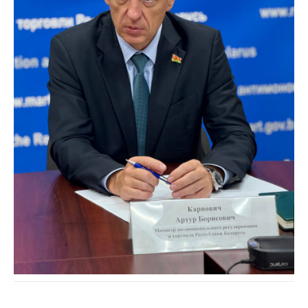
Торговля и услуги
Регулирование и
контроль закупок
Защита прав
потребителей
Регулирование
рекламной
деятельности
Международное
сотрудничество
Применение мер
нетарифного
регулирования
Биржевая торговля
Выставочная