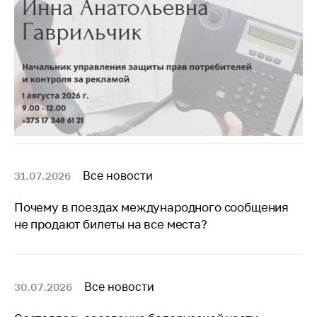
предупреждения
Общественное
обсуждение
проектов
Маркировка
товаров
Упрощение условий
ведения бизнеса
Рекомендации по
Все новости
31.07.2026
предотвращению
распространения
Почему в поездах международного сообщения
COVID-19 для
субъектов торговли,
не продают билеты на все места?
общественного
питания, бытового
обслуживания
Все новости
30.07.2026
Обучение по
вопросам